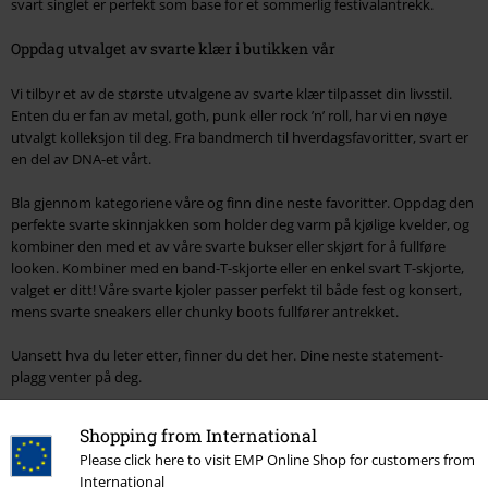
svart singlet er perfekt som base for et sommerlig festivalantrekk.
Oppdag utvalget av svarte klær i butikken vår
Vi tilbyr et av de største utvalgene av svarte klær tilpasset din livsstil.
Enten du er fan av metal, goth, punk eller rock ’n’ roll, har vi en nøye
utvalgt kolleksjon til deg. Fra bandmerch til hverdagsfavoritter, svart er
en del av DNA-et vårt.
Bla gjennom kategoriene våre og finn dine neste favoritter. Oppdag den
perfekte svarte skinnjakken som holder deg varm på kjølige kvelder, og
kombiner den med et av våre svarte bukser eller skjørt for å fullføre
looken. Kombiner med en band-T-skjorte eller en enkel svart T-skjorte,
valget er ditt! Våre svarte kjoler passer perfekt til både fest og konsert,
mens svarte sneakers eller chunky boots fullfører antrekket.
Uansett hva du leter etter, finner du det her. Dine neste statement-
plagg venter på deg.
15%
Shopping from International
Nyhetsbrev
Please click here to visit EMP Online Shop for customers from
rabatt
International
Få en rabattkode på 15% når du blir abonnent!