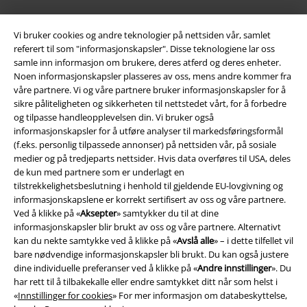
Vi bruker cookies og andre teknologier på nettsiden vår, samlet
referert til som "informasjonskapsler". Disse teknologiene lar oss
samle inn informasjon om brukere, deres atferd og deres enheter.
Noen informasjonskapsler plasseres av oss, mens andre kommer fra
våre partnere. Vi og våre partnere bruker informasjonskapsler for å
sikre påliteligheten og sikkerheten til nettstedet vårt, for å forbedre
Juridisk informasjon/Vilkår
og tilpasse handleopplevelsen din. Vi bruker også
informasjonskapsler for å utføre analyser til markedsføringsformål
Vilkår
(f.eks. personlig tilpassede annonser) på nettsiden vår, på sosiale
medier og på tredjeparts nettsider. Hvis data overføres til USA, deles
Impressum
de kun med partnere som er underlagt en
tilstrekkelighetsbeslutning i henhold til gjeldende EU-lovgivning og
Konfidensialitetserklæring
informasjonskapslene er korrekt sertifisert av oss og våre partnere.
Ved å klikke på «
Aksepter
» samtykker du til at dine
informasjonskapsler blir brukt av oss og våre partnere. Alternativt
Avfallshåndtering og miljøbeskyttelse
kan du nekte samtykke ved å klikke på «
Avslå alle
» – i dette tilfellet vil
bare nødvendige informasjonskapsler bli brukt. Du kan også justere
Samsvarserklæring
dine individuelle preferanser ved å klikke på «
Andre innstillinger
». Du
har rett til å tilbakekalle eller endre samtykket ditt når som helst i
Innstillinger for cookies
«
Innstillinger for cookies
» For mer informasjon om databeskyttelse,