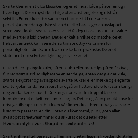
Svarte klær er en tidløs klassiker, og er et must både på scenen og i
hverdagen. De er mystiske, stilige uten anstrengelse og utstråler
selvtillit. Enten du setter sammen et antrekk til en konsert,
perfeksjonerer den gotiske stilen din eller bare lager en avslappet
streetwear-look – svarte klær vil alltid få deg til å se bra ut. Det vakre
med svart er allsidigheten. Det er enkelt å mikse og matche, og et
helsvart antrekk kan være den ultimate uttrykksformen for
personligheten din. Svarte klær er ikke bare praktiske. De er et
statement om selvstendighet og selvsikkerhet.
Enten du er i øvingslokalet, på en klubb eller rocker løs på en festival,
funker svart alltid. Mulighetene er uendelige, enten det gjelder kule,
svarte T-skjorter
og avslappede svarte bukser eller mørke og elegante
svarte kjoler for damer. Svart har også en flatterende effekt som kan gi
deg en slankere silhuett. Du kan gå for svart fra topp til tå, eller
kombinere det enkelt med andre farger. Det er også en perfekt base for
dristige tilbehør. I nettbutikken vår finner du et bredt utvalg av svarte
klær som passer stilen din. Enten du liker metal, punk, goth eller
avslappet streetwear, finner du akkurat det du leter etter.
Hvordan style svart: Skap dine beste antrekk!
Svart er ikke alltid bare svart. Hemmeligheten ligger i hvordan du styler