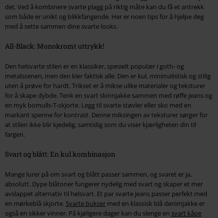
det. Ved å kombinere svarte plagg på riktig måte kan du få et antrekk
som både er unikt og blikkfangende. Her er noen tips for å hjelpe deg
med å sette sammen dine svarte looks.
All-Black: Monokromt uttrykk!
Den helsvarte stilen er en klassiker, spesielt populær i goth- og
metalscenen, men den kler faktisk alle. Den er kul, minimalistisk og stilig
uten å prøve for hardt. Trikset er å mikse ulike materialer og teksturer
for å skape dybde. Tenk en svart skinnjakke sammen med røffe jeans og
en myk bomulls-T-skjorte. Legg til svarte støvler eller sko med en
markant spenne for kontrast. Denne miksingen av teksturer sørger for
at stilen ikke blir kjedelig, samtidig som du viser kjærligheten din til
fargen.
Svart og blått: En kul kombinasjon
Mange lurer på om svart og blått passer sammen, og svaret er ja,
absolutt. Dype blåtoner fungerer nydelig med svart og skaper et mer
avslappet alternativ til helsvart. Et par svarte jeans passer perfekt med
en mørkeblå skjorte.
Svarte bukser
med en klassisk blå denimjakke er
også en sikker vinner. På kjøligere dager kan du slenge en
svart kåpe