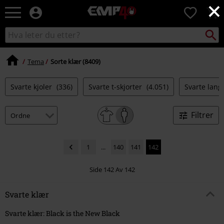
×
EMP
0
-
Musikk,
Søk
Søk
film,
i
TV
katalogen
og
Tema
Sorte klær (8409)
gaming
merch
Svarte kjoler
(336)
Svarte t-skjorter
(4.051)
Svarte lang
-
Alternativ
mote
Filtrer
1
...
140
141
142
Side 142 Av 142
Svarte klær
Svarte klær: Black is the New Black