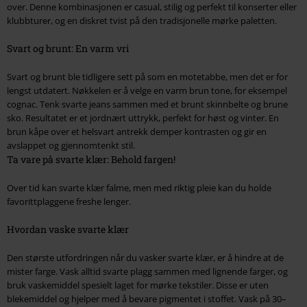
over. Denne kombinasjonen er casual, stilig og perfekt til konserter eller
klubbturer, og en diskret tvist på den tradisjonelle mørke paletten.
Svart og brunt: En varm vri
Svart og brunt ble tidligere sett på som en motetabbe, men det er for
lengst utdatert. Nøkkelen er å velge en varm brun tone, for eksempel
cognac. Tenk svarte jeans sammen med et brunt skinnbelte og brune
sko. Resultatet er et jordnært uttrykk, perfekt for høst og vinter. En
brun kåpe over et helsvart antrekk demper kontrasten og gir en
avslappet og gjennomtenkt stil.
Ta vare på svarte klær: Behold fargen!
Over tid kan svarte klær falme, men med riktig pleie kan du holde
favorittplaggene freshe lenger.
Hvordan vaske svarte klær
Den største utfordringen når du vasker svarte klær, er å hindre at de
mister farge. Vask alltid svarte plagg sammen med lignende farger, og
bruk vaskemiddel spesielt laget for mørke tekstiler. Disse er uten
blekemiddel og hjelper med å bevare pigmentet i stoffet. Vask på 30–