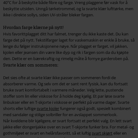
40°C for å beskytte både fibre og farge. Vreng plaggene før vask for å
beskytte utsiden. Unngå tørketrommel, og la svarte klær lufttørke, men
ikke i direkte sollys, siden UV-stråler bleker fargen.
Hvordan farge klærne på nytt!
Hvis favorittplagget ditt har falmet, trenger du ikke kaste det. Du kan
farge det på nytt. Tekstilfarger laget for vaskemaskin er enkle å bruke, så
lenge du følger instruksjonene nøye. Når plagget er farget, vil jakken,
kjolen eller jeansen din være like dyp og rik i fargen som da du kjøpte
den. Dette er en bærekraftig og rimelig måte å fornye garderoben på.
Svarte klær om sommeren:
Det sies ofte at svarte klær ikke passer om sommeren fordi de
absorberer varme. Og selv om det er sant rent fysisk, kan du fortsatt
bruke svart komfortabelt i varmere måneder. Velg lette, pustende
stoffer som lin eller viskose for å holde deg kjølig. Et par løse svarte
linbukser eller en T-skjorte i viskose er perfekt på varme dager. Svarte
shorts eller luftige
svarte kjoler
fungerer også godt, spesielt kombinert
med sandaler og stilige solbriller for en avslappet sommerlook.
Når kveldene blir kjøligere, er svart fortsatt et perfekt valg. En lett svart
jakke eller dongerijakke over en svart T-skjorte funker bra. For metal- og
gothmiljøet er svart en helårsfavoritt, så et luftig
svart skjørt
eller en