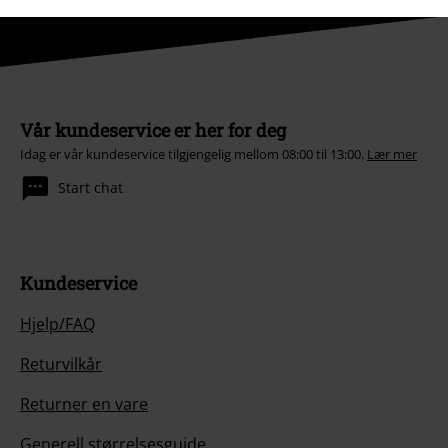
Vår kundeservice er her for deg
Idag er vår kundeservice tilgjengelig mellom 08:00 til 13:00.
Lær mer
Start chat
Kundeservice
Hjelp/FAQ
Returvilkår
Returner en vare
Generell størrelsesguide