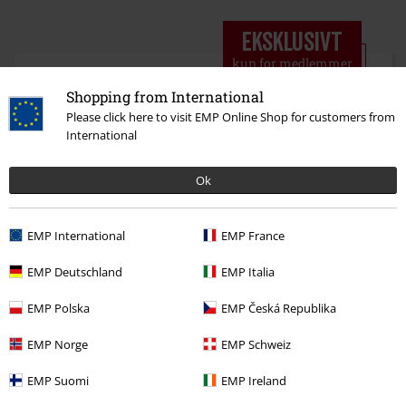
Eksklusivt
kun for medlemmer
Shopping from International
BSC
Please click here to visit EMP Online Shop for customers from
Eksklusive konserter, kun for våre klubbmedlemmer.
International
Ok
Eksklusive fordeler
EMP International
EMP France
hos partnershops
EMP Deutschland
EMP Italia
EMP Polska
EMP Česká Republika
Partnerfordeler
Ny uke, ny deal! Få eksklusive rabatter på utvalgte
EMP Norge
EMP Schweiz
favoritter og sjekk ut våre nyeste stiler! Dette er et
tilbud du ikke vil gå glipp av!
EMP Suomi
EMP Ireland