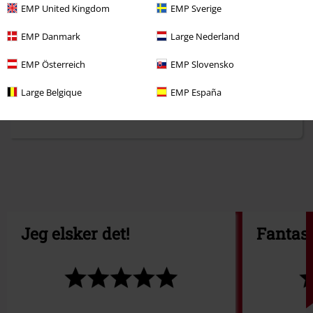
EMP United Kingdom
EMP Sverige
EMP Danmark
Large Nederland
EMP Österreich
EMP Slovensko
Large Belgique
EMP España
Jeg elsker det!
Fantast