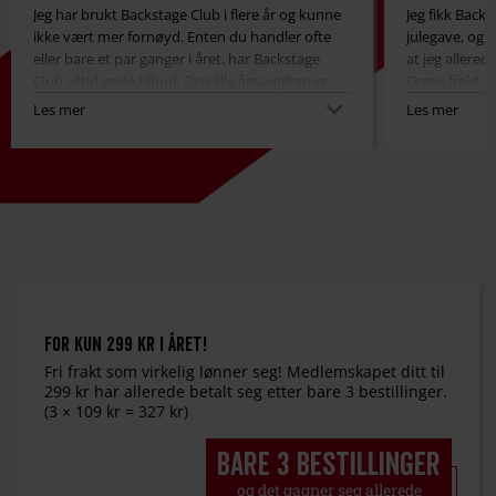
Jeg har brukt Backstage Club i flere år og kunne
Jeg fikk Back
ikke vært mer fornøyd. Enten du handler ofte
julegave, og 
eller bare et par ganger i året, har Backstage
at jeg allered
Club alltid gode tilbud. Den lille årsavgiften er
Gratis frakt, 
absolutt verdt det, og du får lengre returfrist. I
gratisgaver,
Les mer
Les mer
tillegg får du alltid morsomme gratisgaver. Jeg
rett og slett f
har fortsatt pizzaskjæreren, og den er helt
konge!
For kun 299 kr i året!
Fri frakt som virkelig lønner seg! Medlemskapet ditt til
299 kr har allerede betalt seg etter bare 3 bestillinger.
(3 × 109 kr = 327 kr)
Bare 3 bestillinger
og det gagner seg allerede