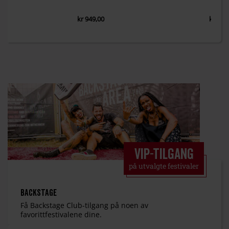
kr 949,00
kr 479
VIP-tilgang
på utvalgte festivaler
Backstage
Få Backstage Club-tilgang på noen av
favorittfestivalene dine.