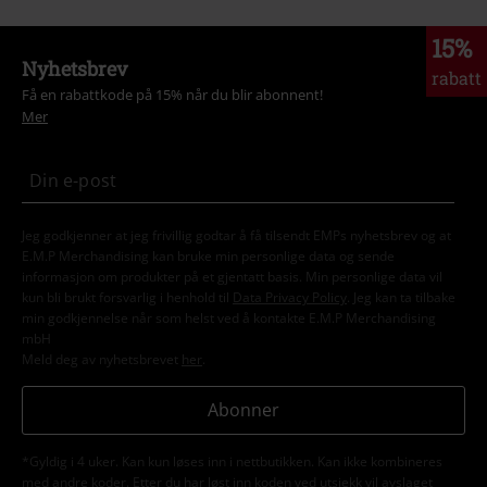
15%
Nyhetsbrev
rabatt
Få en rabattkode på 15% når du blir abonnent!
Mer
Jeg godkjenner at jeg frivillig godtar å få tilsendt EMPs nyhetsbrev og at
E.M.P Merchandising kan bruke min personlige data og sende
informasjon om produkter på et gjentatt basis. Min personlige data vil
kun bli brukt forsvarlig i henhold til
Data Privacy Policy
. Jeg kan ta tilbake
min godkjennelse når som helst ved å kontakte E.M.P Merchandising
mbH
Meld deg av nyhetsbrevet
her
.
Abonner
*Gyldig i 4 uker. Kan kun løses inn i nettbutikken. Kan ikke kombineres
med andre koder. Etter du har løst inn koden ved utsjekk vil avslaget