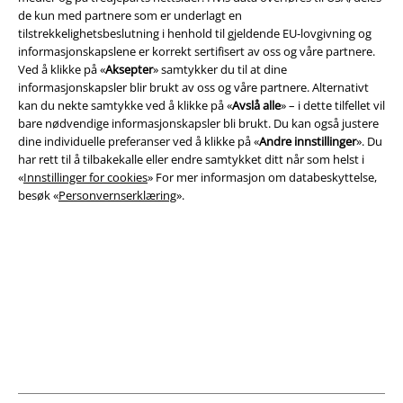
EMP Polska
de kun med partnere som er underlagt en
tilstrekkelighetsbeslutning i henhold til gjeldende EU-lovgivning og
EMP Česká Republika
informasjonskapslene er korrekt sertifisert av oss og våre partnere.
Ved å klikke på «
Aksepter
» samtykker du til at dine
EMP Norge
informasjonskapsler blir brukt av oss og våre partnere. Alternativt
kan du nekte samtykke ved å klikke på «
Avslå alle
» – i dette tilfellet vil
EMP Schweiz
bare nødvendige informasjonskapsler bli brukt. Du kan også justere
EMP Suomi
dine individuelle preferanser ved å klikke på «
Andre innstillinger
». Du
har rett til å tilbakekalle eller endre samtykket ditt når som helst i
EMP Ireland
«
Innstillinger for cookies
» For mer informasjon om databeskyttelse,
besøk «
Personvernserklæring
».
EMP United Kingdom
EMP Sverige
EMP Danmark
Large Nederland
EMP Österreich
EMP Slovensko
Large Belgique