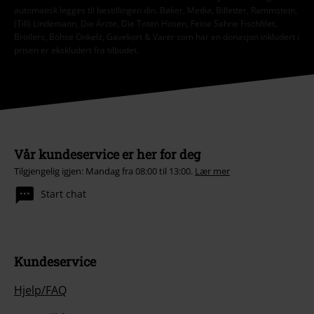
automatisk legges til bestillingen din. Bøker, Media, Billetter, Rammstein,
(Till) Lindemann, Die Ärzte, Die Toten Hosen, Feine Sahne Fischfilet,
Broilers, Böhse Onkelz, Gavekort & Varer som har en donasjon inkludert i
prisen er ekskludert fra tilbudet.
Vår kundeservice er her for deg
Tilgjengelig igjen: Mandag fra 08:00 til 13:00.
Lær mer
Start chat
Kundeservice
Hjelp/FAQ