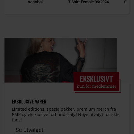
Vannball
T-Shirt Female 06/2024
Chip 
Eksklusivt
kun for medlemmer
Eksklusive varer
Limited editions, spesialpakker, premium merch fra
EMP og eksklusive forhåndssalg! Nøye utvalgt for ekte
fans!
Se utvalget