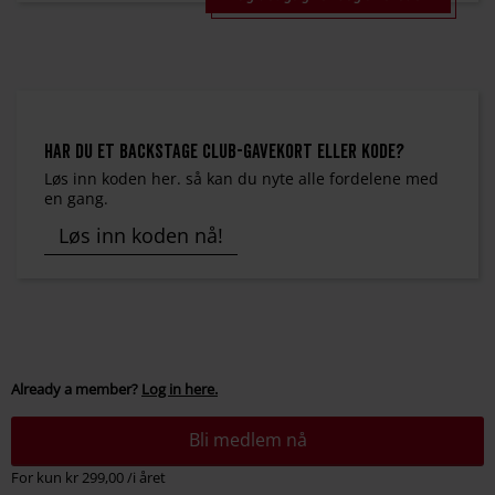
Har du et Backstage Club-gavekort eller kode?
Løs inn koden her. så kan du nyte alle fordelene med
en gang.
Løs inn koden nå!
Already a member?
Log in here.
Bli medlem nå
For kun kr 299,00 /i året