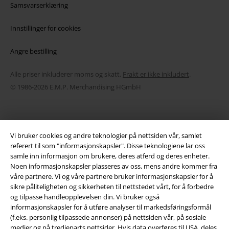
Samsvarserklæring
Innstillinger for cookies
Angre bestilling
Alle priser inkluderer moms og skatt.
Frakt er ikke inkludert
.
© 1986-2026 E.M.P. Merchandising HGmbH
Vi bruker cookies og andre teknologier på nettsiden vår, samlet
EMP Online Shops
referert til som "informasjonskapsler". Disse teknologiene lar oss
samle inn informasjon om brukere, deres atferd og deres enheter.
EMP International
Noen informasjonskapsler plasseres av oss, mens andre kommer fra
våre partnere. Vi og våre partnere bruker informasjonskapsler for å
EMP France
sikre påliteligheten og sikkerheten til nettstedet vårt, for å forbedre
og tilpasse handleopplevelsen din. Vi bruker også
EMP Deutschland
informasjonskapsler for å utføre analyser til markedsføringsformål
(f.eks. personlig tilpassede annonser) på nettsiden vår, på sosiale
EMP Italia
medier og på tredjeparts nettsider. Hvis data overføres til USA, deles