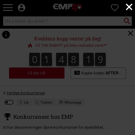
×
EMP
0
-
Musikk,
Søk
Søk
film,
i
TV
katalogen
og
Kveldens kupp venter på deg!
gaming
Få 15% RABATT på ikke-nedsatte varer!*
merch
-
0
1
4
8
1
9
0
1
4
8
1
8
2
0
9
8
Alternativ
mote
Få det nå!
Kopier koden
AFTERWORK
Ferdige konkurranser
Lik
Twitter
Whatsapp
Konkurranser hos EMP
Vi har dessverre ingen åpne konkurranser for øyeblikket.