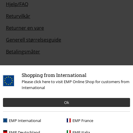
Hjelp/FAQ
Returvilkår
Returner en vare
Generell størrelsesguide
Betalingsmåter
Shopping from International
Tilbud til deg
Please click here to visit EMP Online Shop for customers from
International
Konkurranser
Ok
Gavekort
EMP International
EMP France
Om EMP
EMP Deutschland
EMP Italia