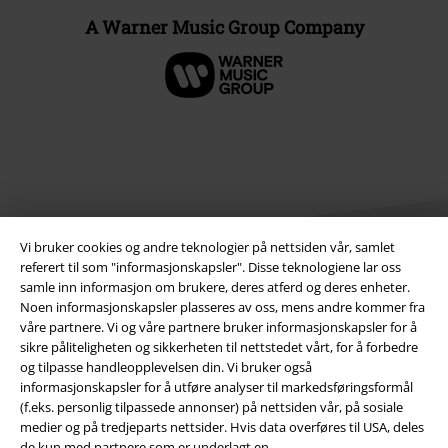
A Warner Music Group Company
Vi bruker cookies og andre teknologier på nettsiden vår, samlet
referert til som "informasjonskapsler". Disse teknologiene lar oss
samle inn informasjon om brukere, deres atferd og deres enheter.
Noen informasjonskapsler plasseres av oss, mens andre kommer fra
Juridisk informasjon/Vilkår
våre partnere. Vi og våre partnere bruker informasjonskapsler for å
sikre påliteligheten og sikkerheten til nettstedet vårt, for å forbedre
Vilkår
og tilpasse handleopplevelsen din. Vi bruker også
informasjonskapsler for å utføre analyser til markedsføringsformål
Impressum
(f.eks. personlig tilpassede annonser) på nettsiden vår, på sosiale
medier og på tredjeparts nettsider. Hvis data overføres til USA, deles
Konfidensialitetserklæring
de kun med partnere som er underlagt en