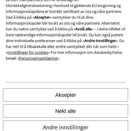
tilstrekkelighetsbeslutning i henhold til gjeldende EU-lovgivning og
informasjonskapslene er korrekt sertifisert av oss og våre partnere.
Avfallshåndtering og miljøbeskyttelse
Ved å klikke på «
Aksepter
» samtykker du til at dine
informasjonskapsler blir brukt av oss og våre partnere. Alternativt
Samsvarserklæring
kan du nekte samtykke ved å klikke på «
Avslå alle
» – i dette tilfellet vil
bare nødvendige informasjonskapsler bli brukt. Du kan også justere
Innstillinger for cookies
dine individuelle preferanser ved å klikke på «
Andre innstillinger
». Du
har rett til å tilbakekalle eller endre samtykket ditt når som helst i
Angre bestilling
«
Innstillinger for cookies
» For mer informasjon om databeskyttelse,
besøk «
Personvernserklæring
».
Alle priser inkluderer moms og skatt.
Frakt er ikke inkludert
.
© 1986-2026 E.M.P. Merchandising HGmbH
Aksepter
EMP Online Shops
Nekt alle
EMP International
Andre innstillinger
EMP France