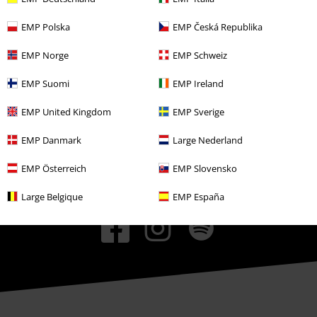
Partnerprogrammer
EMP Polska
EMP Česká Republika
Bærekraftighet
EMP Norge
EMP Schweiz
EMP Suomi
EMP Ireland
EMP United Kingdom
EMP Sverige
EMP Danmark
Large Nederland
EMP Österreich
EMP Slovensko
Community
Large Belgique
EMP España