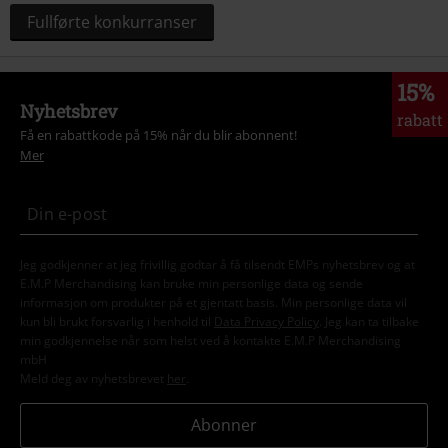
Fullførte konkurranser
15%
Nyhetsbrev
rabatt
Få en rabattkode på 15% når du blir abonnent!
Mer
Jeg godkjenner at jeg frivillig godtar å få tilsendt EMPs nyhetsbrev og at
E.M.P Merchandising kan bruke min personlige data og sende
informasjon om produkter på et gjentatt basis. Min personlige data vil
kun bli brukt forsvarlig i henhold til
Data Privacy Policy
. Jeg kan ta tilbake
min godkjennelse når som helst ved å kontakte E.M.P Merchandising
mbH
Meld deg av nyhetsbrevet
her
.
Abonner