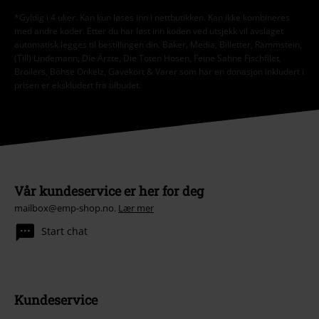
*Gyldig i 4 uker. Kan kun løses inn i nettbutikken. Kan ikke kombineres
med andre koder. Etter du har løst inn koden ved utsjekk vil avslaget
automatisk legges til bestillingen din. Bøker, Media, Billetter, Rammstein,
(Till) Lindemann, Die Ärzte, Die Toten Hosen, Feine Sahne Fischfilet,
Broilers, Böhse Onkelz, Gavekort & Varer som har en donasjon inkludert i
prisen er ekskludert fra tilbudet.
Vår kundeservice er her for deg
mailbox@emp-shop.no.
Lær mer
Start chat
Kundeservice