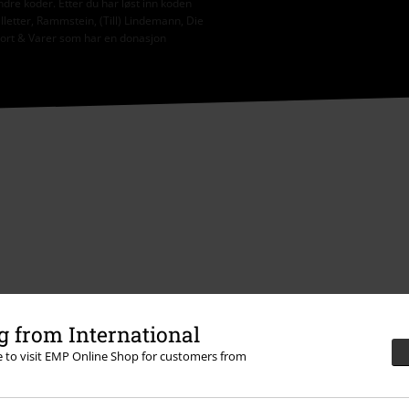
ndre koder. Etter du har løst inn koden
illetter, Rammstein, (Till) Lindemann, Die
ekort & Varer som har en donasjon
 from International
re to visit EMP Online Shop for customers from
Tilbud til deg