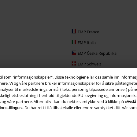
EMP France
EMP Italia
EMP Česká Republika
EMP Schweiz
EMP Ireland
 til som "informasjonskapsler". Disse teknologiene lar oss samle inn inform
. Vi og våre partnere bruker informasjonskapsler for å sikre påliteligheten 
EMP Sverige
alyser til markedsføringsformål (f.eks. personlig tilpassede annonser) på ne
kelighetsbeslutning i henhold til gjeldende EU-lovgivning og informasjonskap
Large Nederland
s og våre partnere. Alternativt kan du nekte samtykke ved å klikke på «
Avslå 
EMP Slovensko
nnstillinger
». Du har rett til å tilbakekalle eller endre samtykket ditt når som 
EMP España