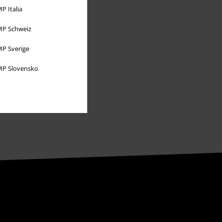
Partnerprogrammer
P Italia
Bærekraftighet
P Schweiz
P Sverige
P Slovensko