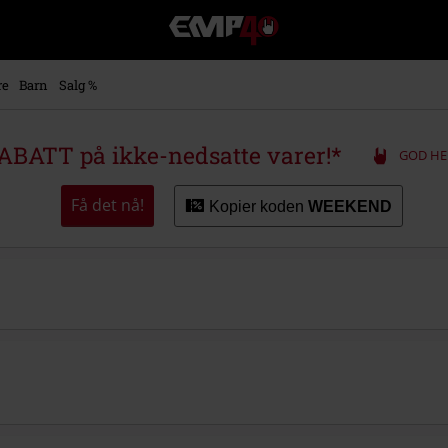
EMP
-
Musikk,
film,
re
Barn
Salg %
TV
og
gaming
ABATT på ikke-nedsatte varer!*
GOD HE
merch
-
Alternativ
Få det nå!
Kopier koden
WEEKEND
mote