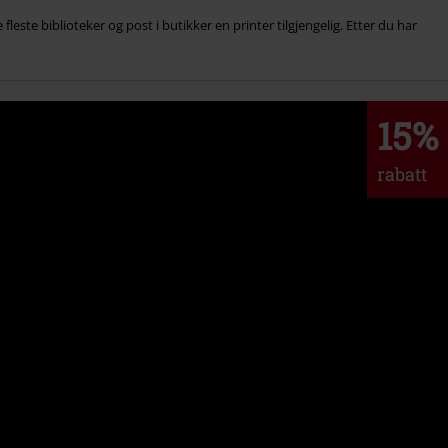
te biblioteker og post i butikker en printer tilgjengelig. Etter du har
15%
rabatt