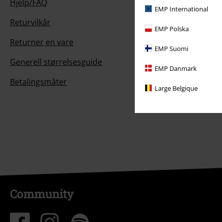
Hjelp/FAQ
EMP International
Returvilkår
EMP Polska
Returner en vare
EMP Suomi
Generell størrelsesguide
EMP Danmark
Betalingsmåter
Large Belgique
Community