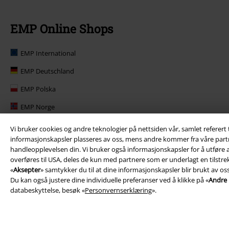
EMP Online Shops
EMP International
EMP Deutschland
EMP Polska
EMP Norge
EMP Suomi
Vi bruker cookies og andre teknologier på nettsiden vår, samlet referert
informasjonskapsler plasseres av oss, mens andre kommer fra våre partnere
EMP United Kingdom
handleopplevelsen din. Vi bruker også informasjonskapsler for å utføre an
overføres til USA, deles de kun med partnere som er underlagt en tilstrek
EMP Danmark
«
Aksepter
» samtykker du til at dine informasjonskapsler blir brukt av os
EMP Österreich
Du kan også justere dine individuelle preferanser ved å klikke på «
Andre i
databeskyttelse, besøk «
Personvernserklæring
».
Large Belgique