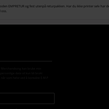
den EMPRETUR og fest utenpå returpakken. Har du ikke printer selv har de fles
 oss.
M.P Merchandising kan bruke min
ersonlige data vil kun bli brukt
e når som helst ved å kontakte E.M.P