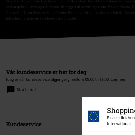
*Gyldig i 4 uker. Kan kun løses inn i nettbutikken. Kan ikke kombineres med a
ved utsjekk vil avslaget automatisk legges til bestillingen din. Bøker, Media, B
Ärzte, Die Toten Hosen, Feine Sahne Fischfilet, Broilers, Böhse Onkelz, Gav
inkludert i prisen er ekskludert fra tilbudet.
Vår kundeservice er her for deg
Idag er vår kundeservice tilgjengelig mellom 08:00 til 13:00.
Lær mer
Start chat
Shopping
Please click he
Kundeservice
International