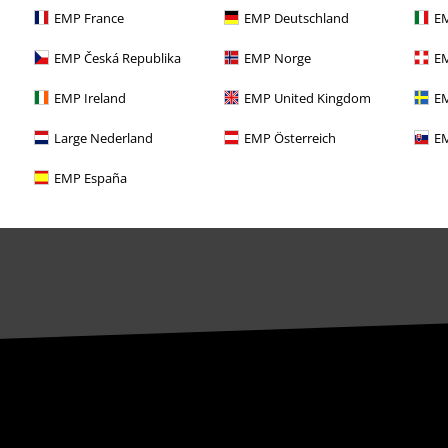
Konkurranser
EMP France
EMP Deutschland
EM
Gavekort
EMP Česká Republika
EMP Norge
EM
EMP Ireland
EMP United Kingdom
EM
Large Nederland
EMP Österreich
EM
EMP España