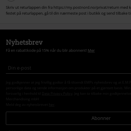
Skriv ut returlappen din fra https://my.postnord.no/privat/return med ko
festet på returlappen, gå til din nærmeste post i butikk og send tilbake til
Nyhetsbrev
Få en rabattkode på 15% når du blir abonnent!
Mer
Jeg godkjenner at jeg frivillig godtar å få tilsendt EMPs nyhetsbrev og at E.
personlige data og sende informasjon om produkter på et gjentatt basis. Min p
forsvarlig i henhold til
Data Privacy Policy
. Jeg kan ta tilbake min godkjennels
Merchandising mbH
Meld deg av nyhetsbrevet
her
.
Abonner