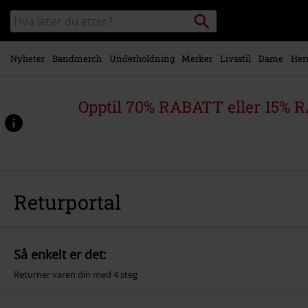
Skipp til
Søk
Søk
hovedinnhold
i
katalogen
Nyheter
Bandmerch
Underholdning
Merker
Livsstil
Dame
Her
Opptil 70% RABATT eller 15% R
Returportal
Så enkelt er det:
Returner varen din med 4 steg