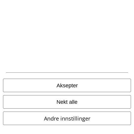
EMP App
Her kan du laste ned EMPs nye app helt gratis og ta del i alle de nye
funksjonene og fordelene!
A Warner Music Group Company
Aksepter
Nekt alle
Andre innstillinger