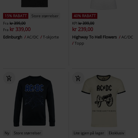
15% RABATT
Store størrelser
40% RABATT
Fra
kr 399,00
KPI
kr 399,00
kr 339,00
kr 239,00
Fra
Edinburgh
AC/DC
T-skjorte
Highway To Hell Flowers
AC/DC
Topp
Ny
Store størrelser
Lite igjen på lager
Eksklusiv