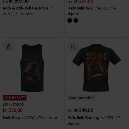
kr 399,00
kr 297,00
Fra
Fra
Rock & Roll - Will Never Die
Hells Bells 1980
AC/DC
T-
AC/DC
T-skjorte
skjorte
40% RABATT
Store størrelser
KPI
kr 399,00
kr 239,00
kr 349,00
Fra
Hells Bells
AC/DC
Tank-topp
Hells Bells Burning
AC/DC
T-
skjorte