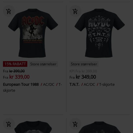
15% RABATT
Store størrelser
Store størrelser
Fra
kr 399,00
KPI
Fra
kr 399,00
kr 339,00
kr 349,00
Fra
Fra
European Tour 1988
AC/DC
T-
T.N.T.
AC/DC
T-skjorte
skjorte