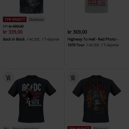
15% RABATT
Eksklusiv
KPI
kr 399,00
kr 339,00
kr 369,00
Back in Black
AC/DC
T-skjorte
Highway To Hell - Red Photo -
1979 Tour
AC/DC
T-skjorte
Ny
Store størrelser
25% RABATT
Eksklusiv