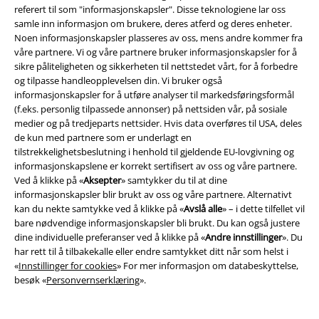
referert til som "informasjonskapsler". Disse teknologiene lar oss
samle inn informasjon om brukere, deres atferd og deres enheter.
Noen informasjonskapsler plasseres av oss, mens andre kommer fra
våre partnere. Vi og våre partnere bruker informasjonskapsler for å
Community
sikre påliteligheten og sikkerheten til nettstedet vårt, for å forbedre
og tilpasse handleopplevelsen din. Vi bruker også
informasjonskapsler for å utføre analyser til markedsføringsformål
(f.eks. personlig tilpassede annonser) på nettsiden vår, på sosiale
medier og på tredjeparts nettsider. Hvis data overføres til USA, deles
de kun med partnere som er underlagt en
tilstrekkelighetsbeslutning i henhold til gjeldende EU-lovgivning og
informasjonskapslene er korrekt sertifisert av oss og våre partnere.
Ved å klikke på «
Aksepter
» samtykker du til at dine
informasjonskapsler blir brukt av oss og våre partnere. Alternativt
Betalingsmåter
kan du nekte samtykke ved å klikke på «
Avslå alle
» – i dette tilfellet vil
bare nødvendige informasjonskapsler bli brukt. Du kan også justere
dine individuelle preferanser ved å klikke på «
Andre innstillinger
». Du
har rett til å tilbakekalle eller endre samtykket ditt når som helst i
«
Innstillinger for cookies
» For mer informasjon om databeskyttelse,
besøk «
Personvernserklæring
».
Frakt