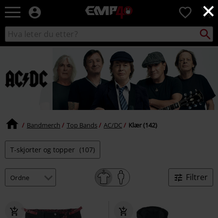
×
EMP
0
-
Musikk,
Søk
Søk
film,
i
TV
katalogen
og
gaming
merch
-
Alternativ
mote
Bandmerch
Top Bands
AC/DC
Klær (142)
T-skjorter og topper
(107)
Filtrer