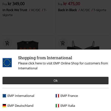
kr 349,00
kr 475,00
Fra
Fra
In Rock We Trust
AC/DC
T-
Back in Black
AC/DC
T-skjorte
skjorte
Shopping from International
Please click here to visit EMP Online Shop for customers from
International
Ok
%
Eksklusiv
Avtakbare deler
KPI
kr 639,00
EMP International
EMP France
kr 369,00
kr 479,00
Amplified Collection - Logo
EMP Signature Collection
AC/DC
EMP Deutschland
EMP Italia
AC/DC
Topp
T-skjorte