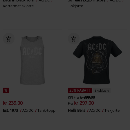
Back In Black Torn
AC/DC
50 Years Logo History
AC/DC
Kortermet skjorte
T-skjorte
%
25% RABATT
Eksklusiv
KPI
Fra
kr 399,00
kr 239,00
kr 297,00
Fra
Est. 1973
AC/DC
Tank-topp
Hells Bells
AC/DC
T-skjorte