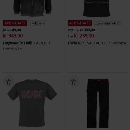
14% RABATT
Eksklusiv
40% RABATT
Store størrelser
kr 1.109,00
KPI
Fra
kr 399,00
kr 943,00
kr 239,00
Fra
Highway To Hell!
AC/DC
PWRDUP Live
AC/DC
T-skjorte
Hettejakke