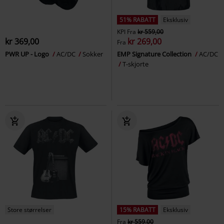
51% RABATT
Eksklusiv
KPI
Fra
kr 559,00
kr 369,00
kr 269,00
Fra
PWR UP - Logo
AC/DC
Sokker
EMP Signature Collection
AC/DC
T-skjorte
Store størrelser
15% RABATT
Eksklusiv
Fra
kr 559,00