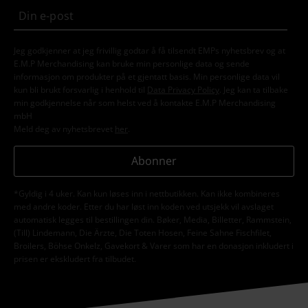
Jeg godkjenner at jeg frivillig godtar å få tilsendt EMPs nyhetsbrev og at
E.M.P Merchandising kan bruke min personlige data og sende
informasjon om produkter på et gjentatt basis. Min personlige data vil
kun bli brukt forsvarlig i henhold til
Data Privacy Policy
. Jeg kan ta tilbake
min godkjennelse når som helst ved å kontakte E.M.P Merchandising
mbH
Meld deg av nyhetsbrevet
her
.
Abonner
*Gyldig i 4 uker. Kan kun løses inn i nettbutikken. Kan ikke kombineres
med andre koder. Etter du har løst inn koden ved utsjekk vil avslaget
automatisk legges til bestillingen din. Bøker, Media, Billetter, Rammstein,
(Till) Lindemann, Die Ärzte, Die Toten Hosen, Feine Sahne Fischfilet,
Broilers, Böhse Onkelz, Gavekort & Varer som har en donasjon inkludert i
prisen er ekskludert fra tilbudet.