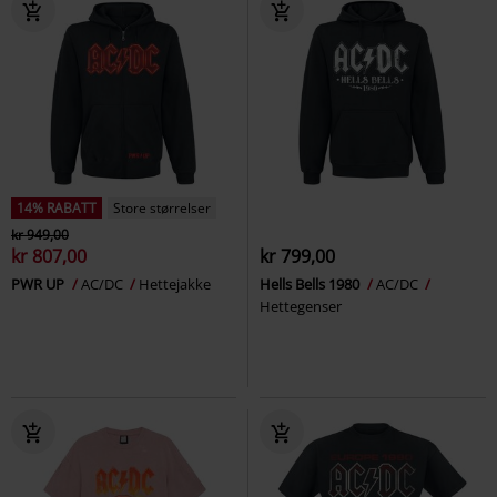
14% RABATT
Store størrelser
kr 949,00
kr 807,00
kr 799,00
PWR UP
AC/DC
Hettejakke
Hells Bells 1980
AC/DC
Hettegenser