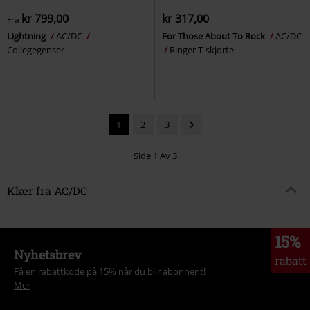
kr 799,00
kr 317,00
Fra
Lightning
AC/DC
For Those About To Rock
AC/DC
Collegegenser
Ringer T-skjorte
1
2
3
Side 1 Av 3
Klær fra AC/DC
15%
Nyhetsbrev
rabatt
Få en rabattkode på 15% når du blir abonnent!
Mer