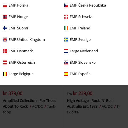
EMP Polska
EMP Česká Republika
EMP Norge
EMP Schweiz
EMP Suomi
EMP Ireland
EMP United Kingdom
EMP Sverige
EMP Danmark
Large Nederland
EMP Österreich
EMP Slovensko
Large Belgique
EMP España
%
%
Eksklusiv
kr 379,00
kr 239,00
Fra
Amplified Collection - For Those
High Voltage - Rock 'N' Roll -
About To Rock
AC/DC
Tank-
Australia Est. 1973
AC/DC
T-
topp
skjorte