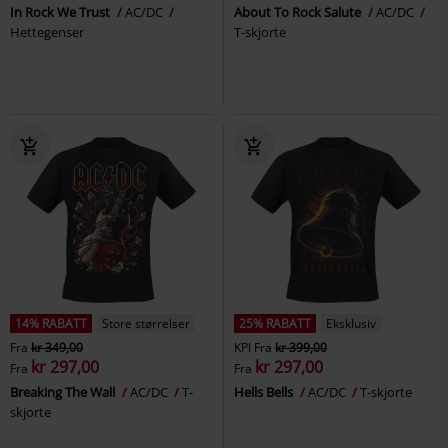
In Rock We Trust
AC/DC
About To Rock Salute
AC/DC
Hettegenser
T-skjorte
14% RABATT
Store størrelser
25% RABATT
Eksklusiv
Fra
kr 349,00
KPI
Fra
kr 399,00
kr 297,00
kr 297,00
Fra
Fra
Breaking The Wall
AC/DC
T-
Hells Bells
AC/DC
T-skjorte
skjorte