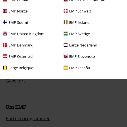
Returner en vare
EMP Norge
EMP Schweiz
Generell størrelsesguide
EMP Suomi
EMP Ireland
Betalingsmåter
EMP United Kingdom
EMP Sverige
EMP Danmark
Large Nederland
EMP Österreich
EMP Slovensko
Tilbud til deg
Large Belgique
EMP España
Konkurranser
Gavekort
Om EMP
Partnerprogrammer