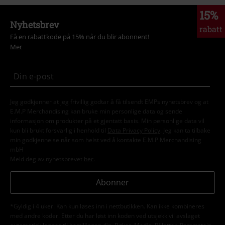
15%
Nyhetsbrev
rabatt
Få en rabattkode på 15% når du blir abonnent!
Mer
Jeg godkjenner at jeg frivillig godtar å få tilsendt EMPs nyhetsbrev og at
E.M.P Merchandising kan bruke min personlige data og sende
informasjon om produkter på et gjentatt basis. Min personlige data vil
kun bli brukt forsvarlig i henhold til
Data Privacy Policy
. Jeg kan ta tilbake
min godkjennelse når som helst ved å kontakte E.M.P Merchandising
mbH
Meld deg av nyhetsbrevet
her
.
Abonner
*Gyldig i 4 uker. Kan kun løses inn i nettbutikken. Kan ikke kombineres
med andre koder. Etter du har løst inn koden ved utsjekk vil avslaget