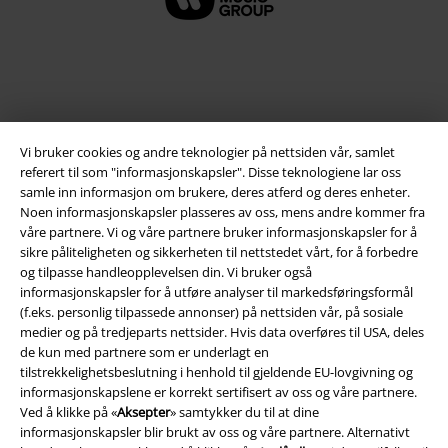
Vi bruker cookies og andre teknologier på nettsiden vår, samlet
referert til som "informasjonskapsler". Disse teknologiene lar oss
samle inn informasjon om brukere, deres atferd og deres enheter.
Noen informasjonskapsler plasseres av oss, mens andre kommer fra
våre partnere. Vi og våre partnere bruker informasjonskapsler for å
Juridisk informasjon/Vilkår
sikre påliteligheten og sikkerheten til nettstedet vårt, for å forbedre
og tilpasse handleopplevelsen din. Vi bruker også
Vilkår
informasjonskapsler for å utføre analyser til markedsføringsformål
(f.eks. personlig tilpassede annonser) på nettsiden vår, på sosiale
Impressum
medier og på tredjeparts nettsider. Hvis data overføres til USA, deles
de kun med partnere som er underlagt en
Konfidensialitetserklæring
tilstrekkelighetsbeslutning i henhold til gjeldende EU-lovgivning og
informasjonskapslene er korrekt sertifisert av oss og våre partnere.
Avfallshåndtering og miljøbeskyttelse
Ved å klikke på «
Aksepter
» samtykker du til at dine
informasjonskapsler blir brukt av oss og våre partnere. Alternativt