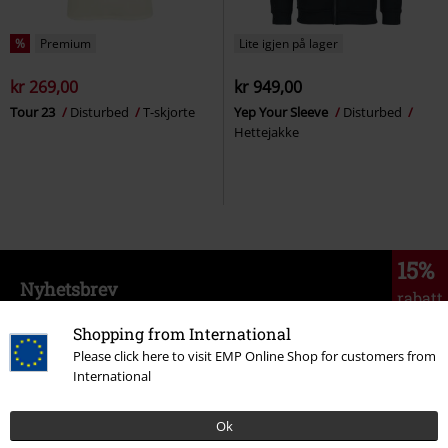
%
Premium
Lite igjen på lager
kr 269,00
kr 949,00
Tour 23
Disturbed
T-skjorte
Yep Your Sleeve
Disturbed
Hettejakke
15%
Nyhetsbrev
rabatt
Få en rabattkode på 15% når du blir abonnent!
Shopping from International
Mer
Please click here to visit EMP Online Shop for customers from
International
Ok
Jeg godkjenner at jeg frivillig godtar å få tilsendt EMPs nyhetsbrev og at