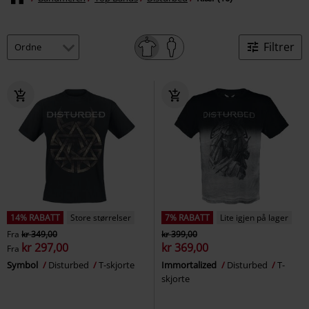
Filtrer
14% RABATT
Store størrelser
7% RABATT
Lite igjen på lager
Fra
kr 349,00
kr 399,00
kr 297,00
kr 369,00
Fra
Symbol
Disturbed
T-skjorte
Immortalized
Disturbed
T-
skjorte