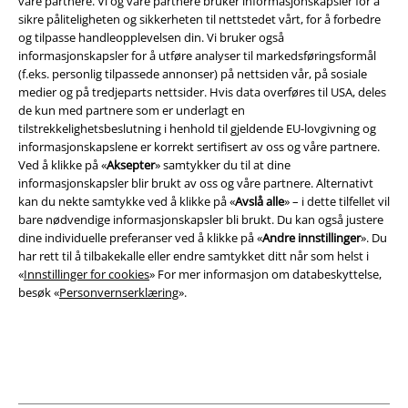
våre partnere. Vi og våre partnere bruker informasjonskapsler for å
sikre påliteligheten og sikkerheten til nettstedet vårt, for å forbedre
Juridisk informasjon/Vilkår
og tilpasse handleopplevelsen din. Vi bruker også
informasjonskapsler for å utføre analyser til markedsføringsformål
Vilkår
(f.eks. personlig tilpassede annonser) på nettsiden vår, på sosiale
medier og på tredjeparts nettsider. Hvis data overføres til USA, deles
Impressum
de kun med partnere som er underlagt en
tilstrekkelighetsbeslutning i henhold til gjeldende EU-lovgivning og
Konfidensialitetserklæring
informasjonskapslene er korrekt sertifisert av oss og våre partnere.
Ved å klikke på «
Aksepter
» samtykker du til at dine
Avfallshåndtering og miljøbeskyttelse
informasjonskapsler blir brukt av oss og våre partnere. Alternativt
kan du nekte samtykke ved å klikke på «
Avslå alle
» – i dette tilfellet vil
bare nødvendige informasjonskapsler bli brukt. Du kan også justere
Samsvarserklæring
dine individuelle preferanser ved å klikke på «
Andre innstillinger
». Du
har rett til å tilbakekalle eller endre samtykket ditt når som helst i
Innstillinger for cookies
«
Innstillinger for cookies
» For mer informasjon om databeskyttelse,
besøk «
Personvernserklæring
».
Angre bestilling
Alle priser inkluderer moms og skatt.
Frakt er ikke inkludert
.
© 1986-2026 E.M.P. Merchandising HGmbH