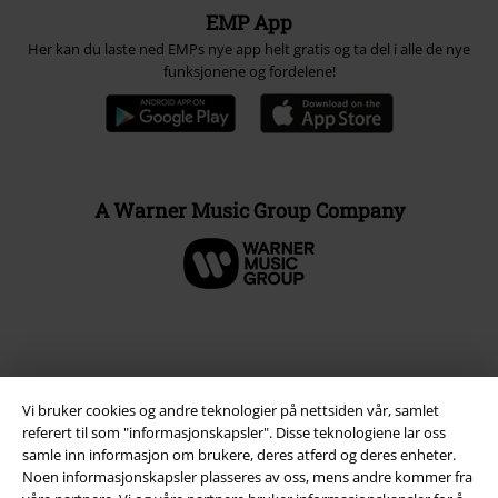
EMP App
Her kan du laste ned EMPs nye app helt gratis og ta del i alle de nye
funksjonene og fordelene!
A Warner Music Group Company
Vi bruker cookies og andre teknologier på nettsiden vår, samlet
referert til som "informasjonskapsler". Disse teknologiene lar oss
samle inn informasjon om brukere, deres atferd og deres enheter.
Noen informasjonskapsler plasseres av oss, mens andre kommer fra