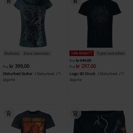
Eksklusiv
Store størrelser
14% RABATT
Trykk med effekt
Fra
kr 349,00
kr 399,00
kr 297,00
Fra
Fra
Disturbed Guitar
Disturbed
T-
Logo 3D Druck
Disturbed
T-
skjorte
skjorte