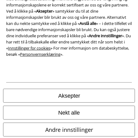
informasjonskapslene er korrekt sertifisert av oss og våre partnere.
Avfallshåndtering og miljøbeskyttelse
Ved å klikke på «
Aksepter
» samtykker du til at dine
informasjonskapsler blir brukt av oss og våre partnere. Alternativt
Samsvarserklæring
kan du nekte samtykke ved å klikke på «
Avslå alle
» – i dette tilfellet vil
bare nødvendige informasjonskapsler bli brukt. Du kan også justere
Innstillinger for cookies
dine individuelle preferanser ved å klikke på «
Andre innstillinger
». Du
har rett til å tilbakekalle eller endre samtykket ditt når som helst i
«
Innstillinger for cookies
» For mer informasjon om databeskyttelse,
Angre bestilling
besøk «
Personvernserklæring
».
Alle priser inkluderer moms og skatt.
Frakt er ikke inkludert
.
© 1986-2026 E.M.P. Merchandising HGmbH
Aksepter
EMP Online Shops
Nekt alle
EMP International
Andre innstillinger
EMP France