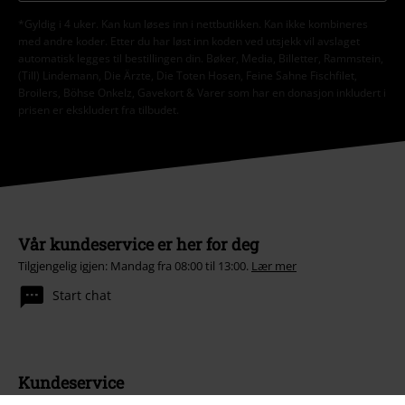
*Gyldig i 4 uker. Kan kun løses inn i nettbutikken. Kan ikke kombineres
med andre koder. Etter du har løst inn koden ved utsjekk vil avslaget
automatisk legges til bestillingen din. Bøker, Media, Billetter, Rammstein,
(Till) Lindemann, Die Ärzte, Die Toten Hosen, Feine Sahne Fischfilet,
Broilers, Böhse Onkelz, Gavekort & Varer som har en donasjon inkludert i
prisen er ekskludert fra tilbudet.
Vår kundeservice er her for deg
Tilgjengelig igjen: Mandag fra 08:00 til 13:00.
Lær mer
Start chat
Kundeservice