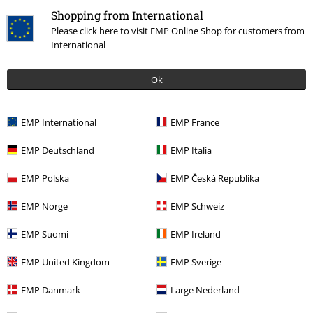
Hjelp/FAQ
Shopping from International
Please click here to visit EMP Online Shop for customers from
Returvilkår
International
Returner en vare
Ok
Generell størrelsesguide
Betalingsmåter
EMP International
EMP France
EMP Deutschland
EMP Italia
EMP Polska
EMP Česká Republika
Tilbud til deg
EMP Norge
EMP Schweiz
Konkurranser
EMP Suomi
EMP Ireland
Gavekort
EMP United Kingdom
EMP Sverige
EMP Danmark
Large Nederland
Om EMP