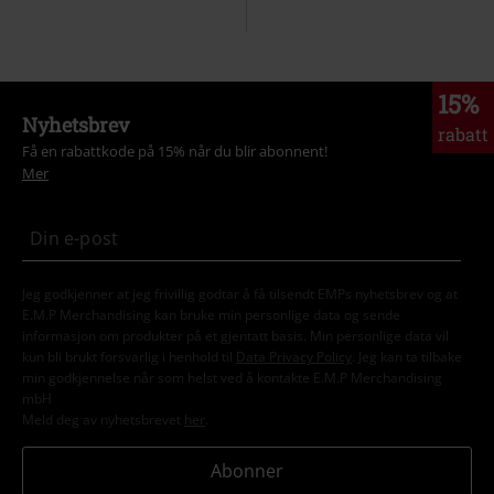
15%
Nyhetsbrev
rabatt
Få en rabattkode på 15% når du blir abonnent!
Mer
Jeg godkjenner at jeg frivillig godtar å få tilsendt EMPs nyhetsbrev og at
E.M.P Merchandising kan bruke min personlige data og sende
informasjon om produkter på et gjentatt basis. Min personlige data vil
kun bli brukt forsvarlig i henhold til
Data Privacy Policy
. Jeg kan ta tilbake
min godkjennelse når som helst ved å kontakte E.M.P Merchandising
mbH
Meld deg av nyhetsbrevet
her
.
Abonner