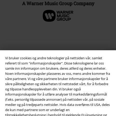
A Warner Music Group Company
Vi bruker cookies og andre teknologier på nettsiden vår, samlet
referert til som "informasjonskapsler". Disse teknologiene lar oss
samle inn informasjon om brukere, deres atferd og deres enheter.
Noen informasjonskapsler plasseres av oss, mens andre kommer fra
Juridisk informasjon/Vilkår
våre partnere. Vi og våre partnere bruker informasjonskapsler for å
sikre påliteligheten og sikkerheten til nettstedet vårt, for å forbedre
Vilkår
og tilpasse handleopplevelsen din. Vi bruker også
informasjonskapsler for å utføre analyser til markedsføringsformål
Impressum
(f.eks. personlig tilpassede annonser) på nettsiden vår, på sosiale
medier og på tredjeparts nettsider. Hvis data overføres til USA, deles
de kun med partnere som er underlagt en
Konfidensialitetserklæring
tilstrekkelighetsbeslutning i henhold til gjeldende EU-lovgivning og