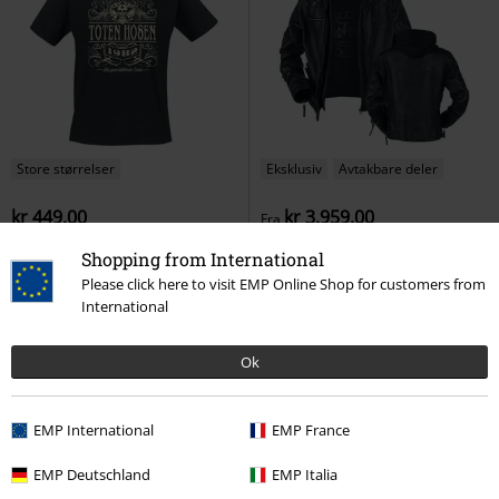
Store størrelser
Eksklusiv
Avtakbare deler
kr 449,00
kr 3.959,00
Fra
Alte Schule
Die Toten Hosen
Rock & Roll - Will Never Die
Shopping from International
T-skjorte
AC/DC
Skinnjakke
Please click here to visit EMP Online Shop for customers from
International
Ok
EMP International
EMP France
EMP Deutschland
EMP Italia