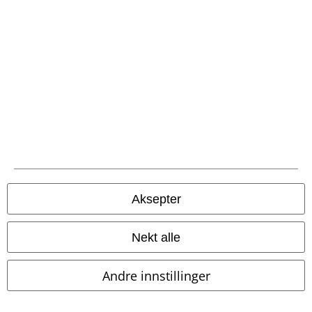
Frakt
EMP App
Her kan du laste ned EMPs nye app helt gratis og ta del i alle de nye
funksjonene og fordelene!
Aksepter
Nekt alle
A Warner Music Group Company
Andre innstillinger