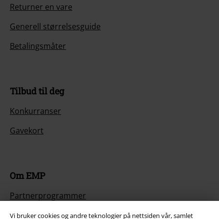
Returner en vare
Generell størrelsesguide
Betalingsmåter
Tilbud til deg
Konkurranser
Gavekort
Om EMP
Partnerprogrammer
Bærekraftighet
Vi bruker cookies og andre teknologier på nettsiden vår, samlet