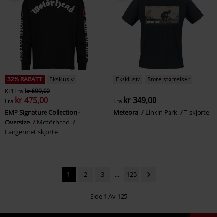
32% RABATT
Eksklusiv
Eksklusiv
Store størrelser
KPI
Fra
kr 699,00
kr 475,00
kr 349,00
Fra
Fra
EMP Signature Collection -
Meteora
Linkin Park
T-skjorte
Oversize
Motörhead
Langermet skjorte
1
2
3
...
125
Side 1 Av 125