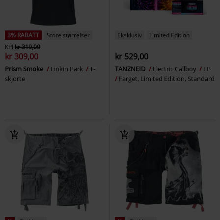
3% RABATT
Store størrelser
Eksklusiv
Limited Edition
KPI
kr 319,00
kr 309,00
kr 529,00
Prism Smoke
Linkin Park
T-
TANZNEID
Electric Callboy
LP
skjorte
Farget, Limited Edition, Standard