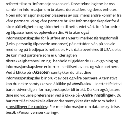
referert til som "informasjonskapsler". Disse teknologiene lar oss
samle inn informasjon om brukere, deres atferd og deres enheter.
Noen informasjonskapsler plasseres av oss, mens andre kommer fra
våre partnere. Vi og våre partnere bruker informasjonskapsler for å
sikre påliteligheten og sikkerheten til nettstedet vårt, for å forbedre
og tilpasse handleopplevelsen din. Vi bruker også
informasjonskapsler for å utføre analyser til markedsføringsformål
(f.eks. personlig tilpassede annonser) på nettsiden vår, på sosiale
medier og på tredjeparts nettsider. Hvis data overføres til USA, deles
Community
de kun med partnere som er underlagt en
tilstrekkelighetsbeslutning i henhold til gjeldende EU-lovgivning og
informasjonskapslene er korrekt sertifisert av oss og våre partnere.
Ved å klikke på «
Aksepter
» samtykker du til at dine
informasjonskapsler blir brukt av oss og våre partnere. Alternativt
kan du nekte samtykke ved å klikke på «
Avslå alle
» – i dette tilfellet vil
bare nødvendige informasjonskapsler bli brukt. Du kan også justere
dine individuelle preferanser ved å klikke på «
Andre innstillinger
». Du
har rett til å tilbakekalle eller endre samtykket ditt når som helst i
«
Innstillinger for cookies
» For mer informasjon om databeskyttelse,
besøk «
Personvernserklæring
».
Betalingsmåter