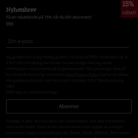
15%
Nyhetsbrev
rabatt
Få en rabattkode på 15% når du blir abonnent!
Mer
Jeg godkjenner at jeg frivillig godtar å få tilsendt EMPs nyhetsbrev og at
E.M.P Merchandising kan bruke min personlige data og sende
informasjon om produkter på et gjentatt basis. Min personlige data vil
kun bli brukt forsvarlig i henhold til
Data Privacy Policy
. Jeg kan ta tilbake
min godkjennelse når som helst ved å kontakte E.M.P Merchandising
mbH
Meld deg av nyhetsbrevet
her
.
Abonner
*Gyldig i 4 uker. Kan kun løses inn i nettbutikken. Kan ikke kombineres
med andre koder. Etter du har løst inn koden ved utsjekk vil avslaget
automatisk legges til bestillingen din. Bøker, Media, Billetter, Rammstein,