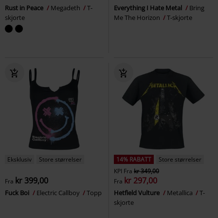
Rust in Peace
Megadeth
T-
Everything I Hate Metal
Bring
skjorte
Me The Horizon
T-skjorte
Eksklusiv
Store størrelser
14% RABATT
Store størrelser
KPI
Fra
kr 349,00
kr 399,00
kr 297,00
Fra
Fra
Fuck Boi
Electric Callboy
Topp
Hetfield Vulture
Metallica
T-
skjorte