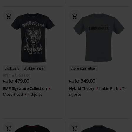
Eksklusiv
Utskjæringer
Store størrelser
KPI
Fra
kr 599,00
kr 479,00
kr 349,00
Fra
Fra
EMP Signature Collection
Hybrid Theory
Linkin Park
T-
Motörhead
T-skjorte
skjorte