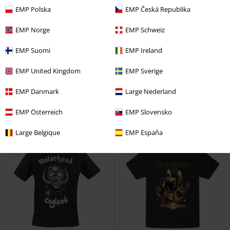
EMP Polska
EMP Česká Republika
EMP Norge
EMP Schweiz
Store størrelser
14% RABATT
Store størrelser
EMP Suomi
EMP Ireland
Fra
kr 349,00
kr 719,00
kr 297,00
Fra
EMP United Kingdom
EMP Sverige
Blumen
Rammstein
Black Snake
Metallica
T-skjorte
Kortermet skjorte
EMP Danmark
Large Nederland
EMP Österreich
EMP Slovensko
Large Belgique
EMP España