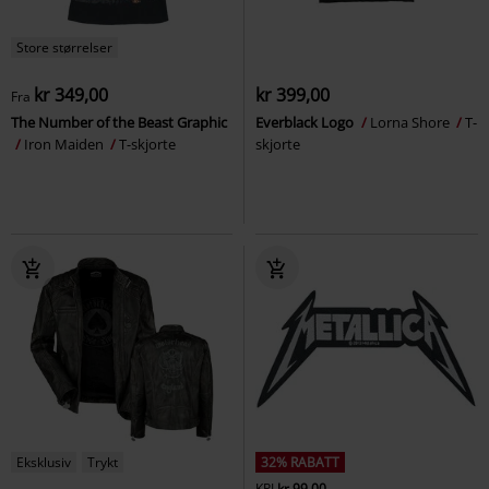
Store størrelser
kr 349,00
kr 399,00
Fra
The Number of the Beast Graphic
Everblack Logo
Lorna Shore
T-
Iron Maiden
T-skjorte
skjorte
Eksklusiv
Trykt
32% RABATT
KPI
kr 99,00