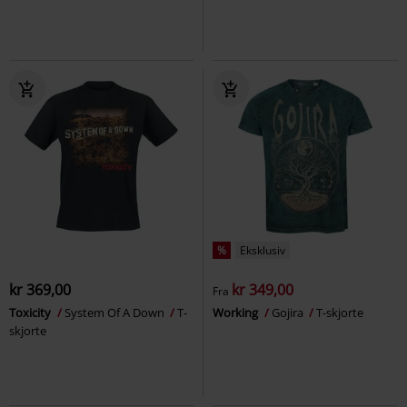
%
Eksklusiv
kr 369,00
kr 349,00
Fra
Toxicity
System Of A Down
T-
Working
Gojira
T-skjorte
skjorte