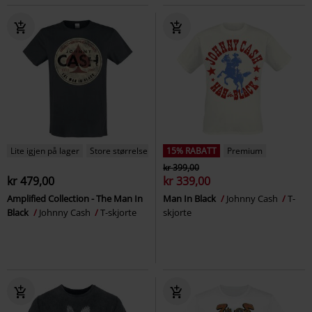
Lite igjen på lager
Store størrelser
15% RABATT
Premium
kr 399,00
kr 479,00
kr 339,00
Amplified Collection - The Man In
Man In Black
Johnny Cash
T-
Black
Johnny Cash
T-skjorte
skjorte