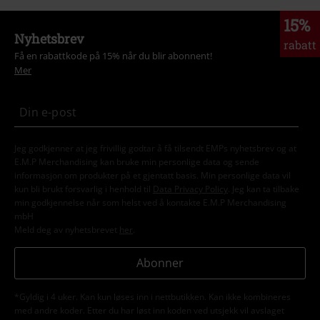
15%
Nyhetsbrev
rabatt
Få en rabattkode på 15% når du blir abonnent!
Mer
Jeg godkjenner at jeg frivillig godtar å få tilsendt EMPs nyhetsbrev og at
E.M.P Merchandising kan bruke min personlige data og sende
informasjon om produkter på et gjentatt basis. Min personlige data vil
kun bli brukt forsvarlig i henhold til
Data Privacy Policy
. Jeg kan ta tilbake
min godkjennelse når som helst ved å kontakte E.M.P Merchandising
mbH
Meld deg av nyhetsbrevet
her
.
Abonner
*Gyldig i 4 uker. Kan kun løses inn i nettbutikken. Kan ikke kombineres
med andre koder. Etter du har løst inn koden ved utsjekk vil avslaget