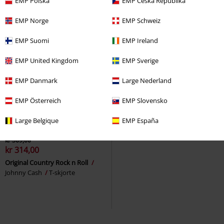
EMP Polska
EMP Česká Republika
EMP Norge
EMP Schweiz
EMP Suomi
EMP Ireland
EMP United Kingdom
EMP Sverige
EMP Danmark
Large Nederland
EMP Österreich
EMP Slovensko
Large Belgique
EMP España
14% RABATT
Lite igjen på lager
kr 369,00
kr 314,00
Original Country Rock n Roll
Johnny Cash
T-skjorte