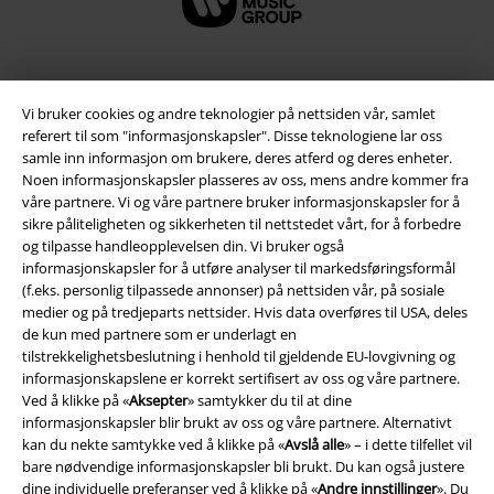
Vi bruker cookies og andre teknologier på nettsiden vår, samlet
referert til som "informasjonskapsler". Disse teknologiene lar oss
samle inn informasjon om brukere, deres atferd og deres enheter.
Noen informasjonskapsler plasseres av oss, mens andre kommer fra
våre partnere. Vi og våre partnere bruker informasjonskapsler for å
sikre påliteligheten og sikkerheten til nettstedet vårt, for å forbedre
og tilpasse handleopplevelsen din. Vi bruker også
Juridisk informasjon/Vilkår
informasjonskapsler for å utføre analyser til markedsføringsformål
(f.eks. personlig tilpassede annonser) på nettsiden vår, på sosiale
Vilkår
medier og på tredjeparts nettsider. Hvis data overføres til USA, deles
de kun med partnere som er underlagt en
tilstrekkelighetsbeslutning i henhold til gjeldende EU-lovgivning og
Impressum
informasjonskapslene er korrekt sertifisert av oss og våre partnere.
Ved å klikke på «
Aksepter
» samtykker du til at dine
Konfidensialitetserklæring
informasjonskapsler blir brukt av oss og våre partnere. Alternativt
kan du nekte samtykke ved å klikke på «
Avslå alle
» – i dette tilfellet vil
Avfallshåndtering og miljøbeskyttelse
bare nødvendige informasjonskapsler bli brukt. Du kan også justere
dine individuelle preferanser ved å klikke på «
Andre innstillinger
». Du