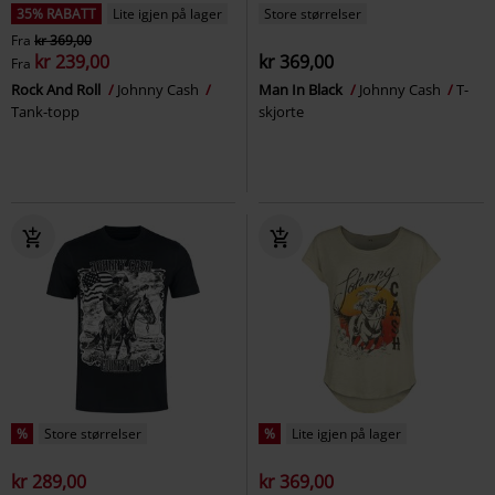
35% RABATT
Lite igjen på lager
Store størrelser
Fra
kr 369,00
kr 239,00
kr 369,00
Fra
Rock And Roll
Johnny Cash
Man In Black
Johnny Cash
T-
Tank-topp
skjorte
%
Store størrelser
%
Lite igjen på lager
kr 289,00
kr 369,00