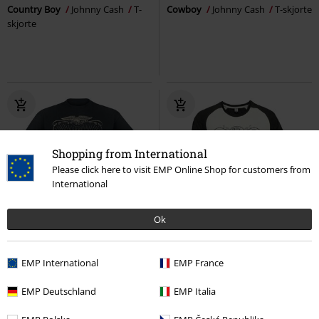
Country Boy
Johnny Cash
T-
Cowboy
Johnny Cash
T-skjorte
skjorte
Shopping from International
Please click here to visit EMP Online Shop for customers from
International
Ok
14% RABATT
Lite igjen på lager
Lite igjen på lager
Store størrelser
Fra
kr 349,00
kr 297,00
kr 479,00
EMP International
EMP France
Fra
American Rebel
Johnny Cash
Amplified Collection - 1932
EMP Deutschland
EMP Italia
T-skjorte
Johnny Cash
Langermet skjorte