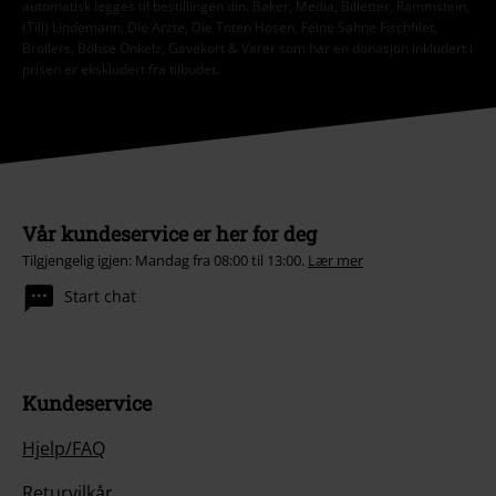
automatisk legges til bestillingen din. Bøker, Media, Billetter, Rammstein,
(Till) Lindemann, Die Ärzte, Die Toten Hosen, Feine Sahne Fischfilet,
Broilers, Böhse Onkelz, Gavekort & Varer som har en donasjon inkludert i
prisen er ekskludert fra tilbudet.
Vår kundeservice er her for deg
Tilgjengelig igjen: Mandag fra 08:00 til 13:00.
Lær mer
Start chat
Kundeservice
Hjelp/FAQ
Returvilkår