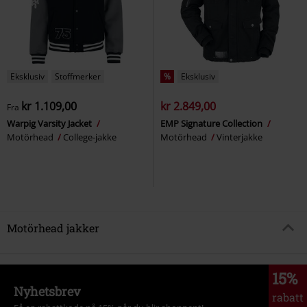
Eksklusiv
Stoffmerker
%
Eksklusiv
kr 1.109,00
kr 2.849,00
Fra
Warpig Varsity Jacket
EMP Signature Collection
Motörhead
College-jakke
Motörhead
Vinterjakke
Motörhead jakker
15%
Nyhetsbrev
rabatt