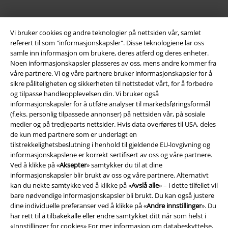
Vi bruker cookies og andre teknologier på nettsiden vår, samlet
referert til som "informasjonskapsler". Disse teknologiene lar oss
samle inn informasjon om brukere, deres atferd og deres enheter.
Noen informasjonskapsler plasseres av oss, mens andre kommer fra
våre partnere. Vi og våre partnere bruker informasjonskapsler for å
sikre påliteligheten og sikkerheten til nettstedet vårt, for å forbedre
Juridisk informasjon/Vilkår
og tilpasse handleopplevelsen din. Vi bruker også
Vilkår
informasjonskapsler for å utføre analyser til markedsføringsformål
(f.eks. personlig tilpassede annonser) på nettsiden vår, på sosiale
medier og på tredjeparts nettsider. Hvis data overføres til USA, deles
Impressum
de kun med partnere som er underlagt en
tilstrekkelighetsbeslutning i henhold til gjeldende EU-lovgivning og
Konfidensialitetserklæring
informasjonskapslene er korrekt sertifisert av oss og våre partnere.
Ved å klikke på «
Aksepter
» samtykker du til at dine
Avfallshåndtering og miljøbeskyttelse
informasjonskapsler blir brukt av oss og våre partnere. Alternativt
kan du nekte samtykke ved å klikke på «
Avslå alle
» – i dette tilfellet vil
Samsvarserklæring
bare nødvendige informasjonskapsler bli brukt. Du kan også justere
dine individuelle preferanser ved å klikke på «
Andre innstillinger
». Du
har rett til å tilbakekalle eller endre samtykket ditt når som helst i
Innstillinger for cookies
«
Innstillinger for cookies
» For mer informasjon om databeskyttelse,