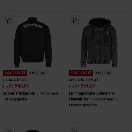
14% RABATT
Eksklusiv
60% RABATT
Eksklusiv
Fra
kr 1.109,00
KPI
Fra
kr 2.379,00
kr 943,00
kr 951,00
Fra
Fra
Soccer Trackjacket
Motörhead
EMP Signature Collection -
Treningsjakke
Fleecefutter
Motörhead
Overgangsjakke