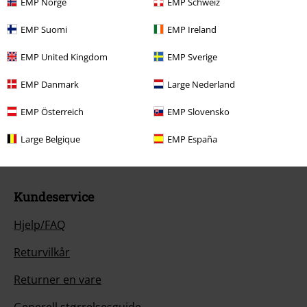
EMP Norge
EMP Schweiz
EMP Suomi
EMP Ireland
EMP United Kingdom
EMP Sverige
EMP Danmark
Large Nederland
Vår kundeservice er her for deg
Idag er vår kundeservice tilgjengelig mellom 08:00 til 13:00.
Lær mer
EMP Österreich
EMP Slovensko
Start chat
Large Belgique
EMP España
Kundeservice
Hjelp/FAQ
Returvilkår
Returner en vare