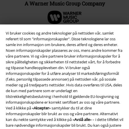
A Warner Music Group Company
Vi bruker cookies og andre teknologier på nettsiden vår, samlet
referert til som "informasjonskapsler". Disse teknologiene lar oss
samle inn informasjon om brukere, deres atferd og deres enheter.
Noen informasjonskapsler plasseres av oss, mens andre kommer fra
våre partnere. Vi og våre partnere bruker informasjonskapsler for å
sikre påliteligheten og sikkerheten til nettstedet vårt, for å forbedre
og tilpasse handleopplevelsen din. Vi bruker også
informasjonskapsler for å utføre analyser til markedsføringsformål
(f.eks. personlig tilpassede annonser) på nettsiden vår, på sosiale
medier og på tredjeparts nettsider. Hvis data overføres til USA, deles
Juridisk informasjon/Vilkår
de kun med partnere som er underlagt en
tilstrekkelighetsbeslutning i henhold til gjeldende EU-lovgivning og
Vilkår
informasjonskapslene er korrekt sertifisert av oss og våre partnere.
Ved å klikke på «
Aksepter
» samtykker du til at dine
Impressum
informasjonskapsler blir brukt av oss og våre partnere. Alternativt
kan du nekte samtykke ved å klikke på «
Avslå alle
» – i dette tilfellet vil
Konfidensialitetserklæring
bare nødvendige informasjonskapsler bli brukt. Du kan også justere