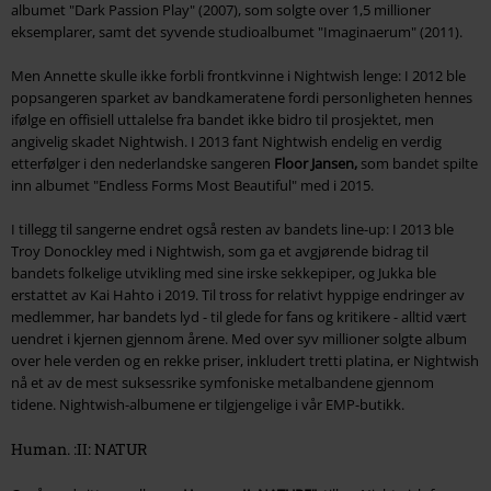
albumet "Dark Passion Play" (2007), som solgte over 1,5 millioner
eksemplarer, samt det syvende studioalbumet "Imaginaerum" (2011).
Men Annette skulle ikke forbli frontkvinne i Nightwish lenge: I 2012 ble
popsangeren sparket av bandkameratene fordi personligheten hennes
ifølge en offisiell uttalelse fra bandet ikke bidro til prosjektet, men
angivelig skadet Nightwish. I 2013 fant Nightwish endelig en verdig
etterfølger i den nederlandske sangeren
Floor Jansen,
som bandet spilte
inn albumet "Endless Forms Most Beautiful" med i 2015.
I tillegg til sangerne endret også resten av bandets line-up: I 2013 ble
Troy Donockley med i Nightwish, som ga et avgjørende bidrag til
bandets folkelige utvikling med sine irske sekkepiper, og Jukka ble
erstattet av Kai Hahto i 2019. Til tross for relativt hyppige endringer av
medlemmer, har bandets lyd - til glede for fans og kritikere - alltid vært
uendret i kjernen gjennom årene. Med over syv millioner solgte album
over hele verden og en rekke priser, inkludert tretti platina, er Nightwish
nå et av de mest suksessrike symfoniske metalbandene gjennom
tidene. Nightwish-albumene er tilgjengelige i vår EMP-butikk.
Human. :II: NATUR