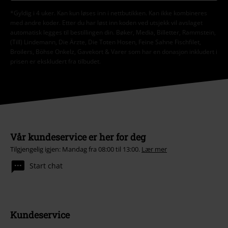
*Gyldig i 4 uker. Kan kun løses inn i nettbutikken. Kan ikke kombineres
med andre koder. Etter du har løst inn koden ved utsjekk vil avslaget
automatisk legges til bestillingen din. Bøker, Media, Billetter, Rammstein,
(Till) Lindemann, Die Ärzte, Die Toten Hosen, Feine Sahne Fischfilet,
Broilers, Böhse Onkelz, Gavekort & Varer som har en donasjon inkludert i
prisen er ekskludert fra tilbudet.
Vår kundeservice er her for deg
Tilgjengelig igjen: Mandag fra 08:00 til 13:00.
Lær mer
Start chat
Kundeservice