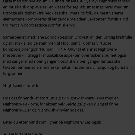
Også med sitt nye album «
Human. :II: NATURE",
tilbyr Nightwish fansen
en musikalsk opplevelse i en klasse for seg: albumet inspirerer med sin
utrolige allsidighet - fra neoklassisk til metal til folk, de mest varierte
elementene kombineres til fengende melodier. Sekstetten forblir alltid
tro mot sin bombastiske symfoniske lyd.
Samarbeidet med "The London Session Orchestra", den utrolig kraftfulle
og stilistisk allsidige stemmen til Floor samt Tuomas virtuose
komposisjoner gjør "Human. :II: NATURE" til et annet Nightwish-
mesterverk. I tillegg til musikalske aspekter, overrasker albumet også
med sanger med noen ganger filosofiske, noen ganger fantastiske
tekster: temaer som menneske, natur, moderne sivilisasjon og kunst er i
forgrunnen.
Nightwish-butikk
Hos oss finner du et stort utvalg av Nightwish-varer. Hva med en
Nightwish-T-skjorte, for eksempel? Selvfølgelig kan du også finne
Nightwish-CDer og Nightwish-vinyler hos oss.
Leter du etter band som ligner på Nightwish? Les også:
De fortaptes herre