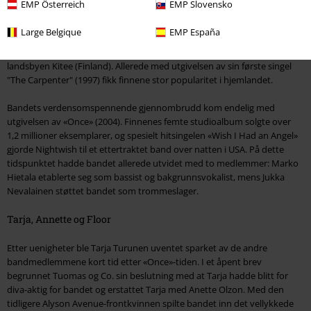
EMP Österreich
EMP Slovensko
rolle i Nightwish, skjer det noe utrolig nå: sikkerhetsbeltet er festet?
Vernebrillene passer? Så ta plass i vår tidsmaskin, som vi går til året
Large Belgique
EMP España
1996. I år ble bandet grunnlagt av låtskriver Tuomas Holopainen, gitarist
Emppu Vuorinen og tidligere sanger Tarja Turunen i den søvnige
landsbyen Kitee (Finland). Allerede med utgivelsen av sin første singel
"The Carpenter" (1997) fikk finnene stor popularitet i hjemlandet.
Bandets verdensomspennende gjennombrudd kom endelig med
utgivelsen av «Once» (2004). Finnenes femte studioalbum solgte over
1,2 millioner eksemplarer, og spesielt hitsingelen «Wish I Had an Angel»
gjorde Nightwish til et ettertraktet band over natten i USA. På dette
tidspunktet hadde bandet allerede utvidet med to medlemmer: Marko
Hietala etablerte seg som bassist og bakgrunnsvokalist, mens Jukka
Nevalainen støttet bandet som trommeslager.
Tarja, Annette og Floor
Etter uenigheter ble Tarja Turunen uventet sparket av de andre
bandmedlemmene kort tid etter «Once»-tiden. I et åpent brev
begrunnet Tuomas og Co. sin beslutning med at Tarja hadde blitt for
diva-aktig for bandet og erstattet Tarja med Anette Olzon. Med den
tidligere Alyson Avenue-frontkvinnen spilte bandet inn det vellykkede