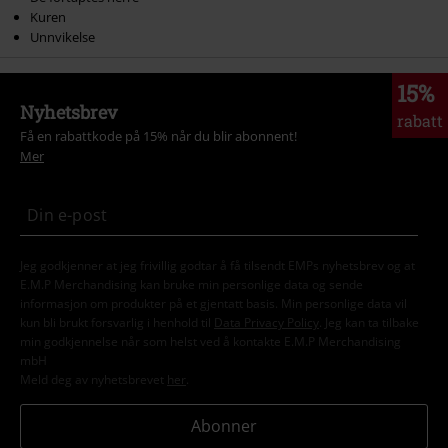
Kuren
Unnvikelse
15%
Nyhetsbrev
rabatt
Få en rabattkode på 15% når du blir abonnent!
Mer
Jeg godkjenner at jeg frivillig godtar å få tilsendt EMPs nyhetsbrev og at
E.M.P Merchandising kan bruke min personlige data og sende
informasjon om produkter på et gjentatt basis. Min personlige data vil
kun bli brukt forsvarlig i henhold til
Data Privacy Policy
. Jeg kan ta tilbake
min godkjennelse når som helst ved å kontakte E.M.P Merchandising
mbH
Meld deg av nyhetsbrevet
her
.
Abonner