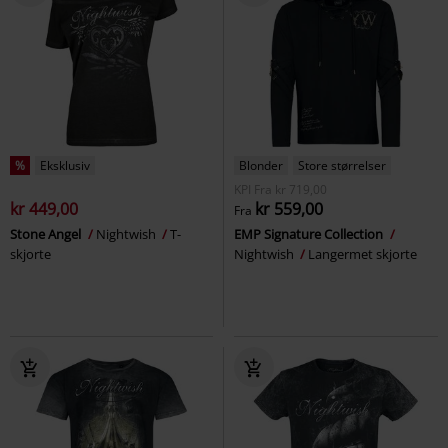
%
Eksklusiv
Blonder
Store størrelser
KPI
Fra
kr 719,00
kr 449,00
kr 559,00
Fra
Stone Angel
Nightwish
T-
EMP Signature Collection
skjorte
Nightwish
Langermet skjorte