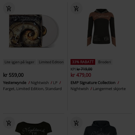
Lite igjen på lager
Limited Edition
33% RABATT
Broderi
KPI
kr 719,00
kr 559,00
kr 479,00
Yesterwynde
Nightwish
LP
EMP Signature Collection
Farget, Limited Edition, Standard
Nightwish
Langermet skjorte