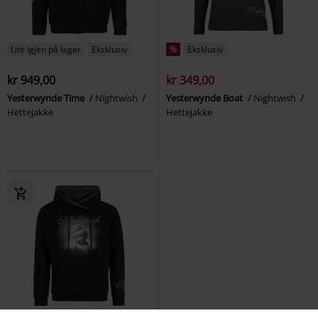
Lite igjen på lager
Eksklusiv
%
Eksklusiv
kr 949,00
kr 349,00
Yesterwynde Time
Nightwish
Yesterwynde Boat
Nightwish
Hettejakke
Hettejakke