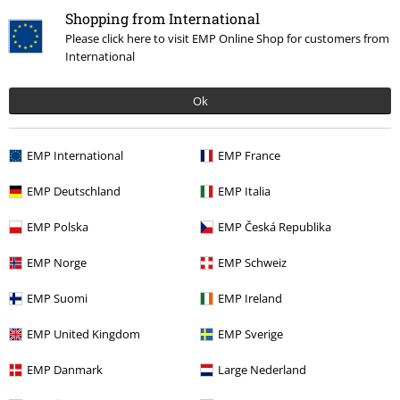
%
Lite igjen på lager
Shopping from International
Please click here to visit EMP Online Shop for customers from
kr 619,00
International
EMP Signature Collection
Nightwish
Hettegenser
Ok
EMP International
EMP France
EMP Deutschland
EMP Italia
Nightwish Merchandise
EMP Polska
EMP Česká Republika
Overdådige kunstverk fulle av kitsch, melodramatiske sanger med
bombastiske orkesterpassasjer og album fulle av oder til magi og natur:
EMP Norge
EMP Schweiz
med sin unike stil har Nightwish allerede etablert seg på den
internasjonale musikkscenen i årevis og har funnet en stor fanbase som
EMP Suomi
EMP Ireland
rett og slett ikke kan få nok av sekstettens unike symfoniske pop metal-
lyd og venter spent på hver nye utgivelse.
EMP United Kingdom
EMP Sverige
Fra Finland til hele verden
EMP Danmark
Large Nederland
Siden temaene magi og tro på det umulige spiller en tilbakevendende