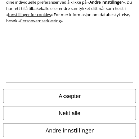
dine individuelle preferanser ved å klikke på «
Andre innstillinger
». Du
Avfallshåndtering og miljøbeskyttelse
har rett til å tilbakekalle eller endre samtykket ditt når som helst i
«
Innstillinger for cookies
» For mer informasjon om databeskyttelse,
besøk «
Personvernserklæring
».
Samsvarserklæring
Innstillinger for cookies
Angre bestilling
Alle priser inkluderer moms og skatt.
Frakt er ikke inkludert
.
© 1986-2026 E.M.P. Merchandising HGmbH
Aksepter
EMP Online Shops
Nekt alle
EMP International
Andre innstillinger
EMP France