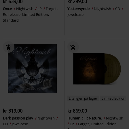
kr 639,00
kr 289,00
Once
Nightwish
LP
Farget,
Yesterwynde
Nightwish
CD
Re-release, Limited Edition,
Jewelcase
Standard
Lite igjen på lager
Limited Edition
kr 319,00
kr 869,00
Dark passion play
Nightwish
Human. :||: Nature.
Nightwish
CD
Jewelcase
LP
Farget, Limited Edition,