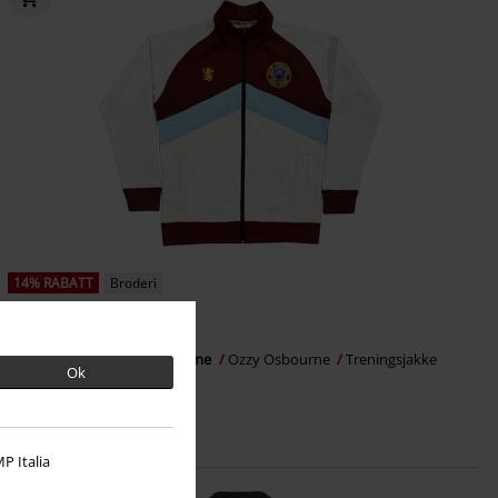
14% RABATT
Broderi
kr 1.189,00
kr 1.011,00
Ozzy X Aston Villa - Back Home
Ozzy Osbourne
Treningsjakke
Ok
P Italia