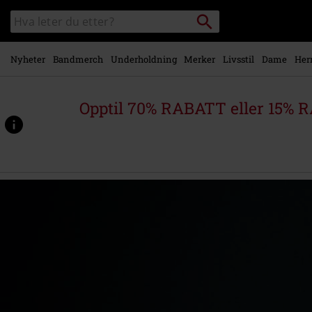
Skipp til
Søk
Søk
hovedinnhold
i
katalogen
Nyheter
Bandmerch
Underholdning
Merker
Livsstil
Dame
Her
Opptil 70% RABATT eller 15% R