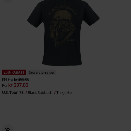
25% RABATT
Store størrelser
KPI
Fra
kr 399,00
kr 297,00
Fra
U.S. Tour '78
Black Sabbath
T-skjorte