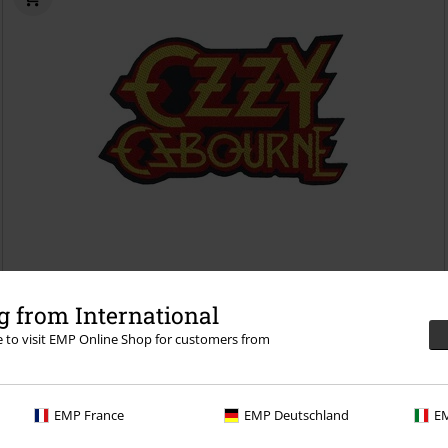
KPI
kr 99,00
kr 79,00
 from International
Logo Cut Out
Ozzy Osbourne
Symerke
re to visit EMP Online Shop for customers from
EMP France
EMP Deutschland
EM