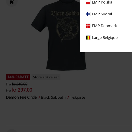
EMP Polska
EMP Suomi
EMP Danmark
Large Belgique
14% RABATT
Store størrelser
Fra
kr 349,00
kr 297,00
Fra
Demon Fire Circle
Black Sabbath
T-skjorte