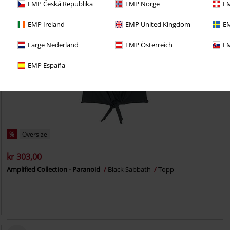
EMP Česká Republika
EMP Norge
EM
EMP Ireland
EMP United Kingdom
EM
Large Nederland
EMP Österreich
EM
EMP España
%
Oversize
kr 303,00
Amplified Collection - Paranoid
Black Sabbath
Topp