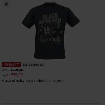
40% RABATT
Store størrelser
KPI
Fra
kr 399,00
kr 239,00
Fra
Master of reality
Black Sabbath
T-skjorte