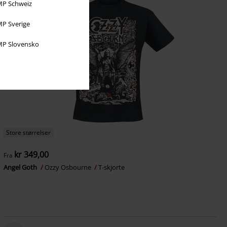
P Schweiz
P Sverige
P Slovensko
Store størrelser
kr 349,00
Fra
Angel Goth
Ozzy Osbourne
T-skjorte