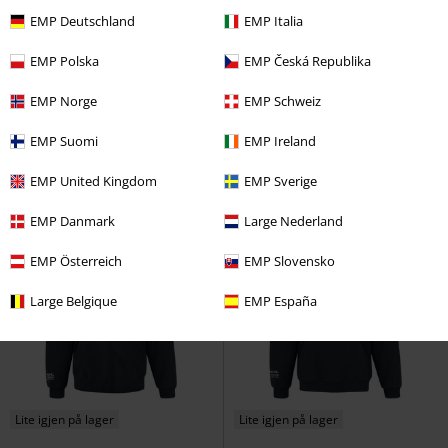
EMP Deutschland
EMP Italia
Lite igjen på lager
Store størrelser
Lite igjen på lager
EMP Polska
EMP Česká Republika
kr 399,00
kr 399,00
EMP Norge
EMP Schweiz
Metallic silver Logo
Tool
T-
Being
Tool
T-skjorte
skjorte
EMP Suomi
EMP Ireland
EMP United Kingdom
EMP Sverige
EMP Danmark
Large Nederland
EMP Österreich
EMP Slovensko
Large Belgique
EMP España
Lite igjen på lager
Lite igjen på lager