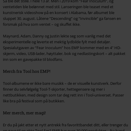
Så ble det stille. I hele 13 år. Men i 2019 kom “Fear Inoculum”, og
ventetiden ble belønnet med stil. Lanseringen ble teaset med et
kunstnerisk videoshow på en konsert i Alabama, før albumet ble
sluppet 30. august. Låtene “Descending” og “Invincible” ga fansen en
forsmak på hva som ventet – og skuffet ikke.
Maynard, Adam, Danny og Justin lekte seg som vanlig med det
eksperimentelle og leverte et mektig lydbilde fylt med detaljer.
Spesialutgaven av “Fear Inoculum” hos EMP kommer med en 4" HD-
skjerm, video, USB-lader, høyttaler, bok og nedlastingskort – alt pakket
inn som en gavepakke til blodfans.
Merch fra Tool hos EMP!
Tool-albumene er ikke bare musikk – de er visuelle kunstverk. Derfor
finner du selvfølgelig Tool-T-skjorter, hettegensere og mer i
nettbutikken, med design som tar deg rett inn i Tool-universet. Passer
like bra på festival som på butikken.
Mer merch, mer magi!
Er du på jakt etter et nytt antrekk fra favorittbandet ditt, eller trenger du
en gave til en ekte Tool-fan? EMP har over 30 000 produkter – fra band-