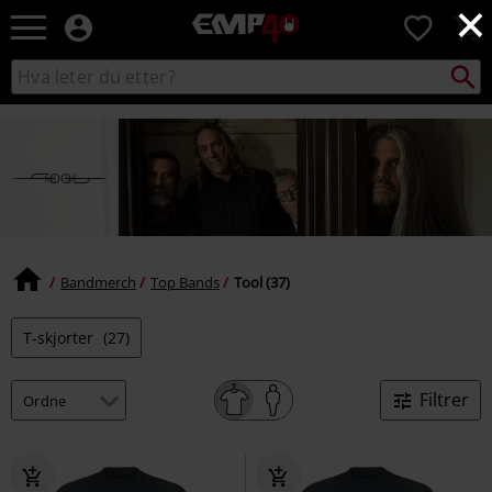
×
EMP
0
-
Musikk,
Søk
Søk
film,
i
TV
katalogen
og
gaming
merch
-
Alternativ
mote
Bandmerch
Top Bands
Tool (37)
T-skjorter
(27)
Filtrer