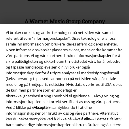
A Warner Music Group Company
Vi bruker cookies og andre teknologier på nettsiden vår, samlet
referert til som "informasjonskapsler". Disse teknologiene lar oss
samle inn informasjon om brukere, deres atferd og deres enheter.
Noen informasjonskapsler plasseres av oss, mens andre kommer fra
våre partnere. Vi og våre partnere bruker informasjonskapsler for å
sikre påliteligheten og sikkerheten til nettstedet vårt, for å forbedre
og tilpasse handleopplevelsen din. Vi bruker også
informasjonskapsler for å utføre analyser til markedsføringsformål
(f.eks. personlig tilpassede annonser) på nettsiden vår, på sosiale
medier og på tredjeparts nettsider. Hvis data overføres til USA, deles
de kun med partnere som er underlagt en
tilstrekkelighetsbeslutning i henhold til gjeldende EU-lovgivning og
informasjonskapslene er korrekt sertifisert av oss og våre partnere.
Juridisk informasjon/Vilkår
Ved å klikke på «
Aksepter
» samtykker du til at dine
informasjonskapsler blir brukt av oss og våre partnere. Alternativt
Vilkår
kan du nekte samtykke ved å klikke på «
Avslå alle
» – i dette tilfellet vil
bare nødvendige informasjonskapsler bli brukt. Du kan også justere
Impressum