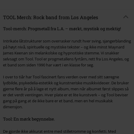
TOOL Merch: Rock band from Los Angeles
Tool-merch: Progmetall fra L.A. – mørkt, mystisk og mektig!
Intrikate låtstrukturer som overrasker rundt hver sving, sjangerblanding
på høyt nivå, spirituelle og mystiske tekster – og ikke minst Maynard
James Keenan sin melankolske og hypnotiske stemme. Vi snakker
selvsagt om Tool. Tool er progmetallens fyrtårn, rett fra Los Angeles, og
et band som siden 1990 har vært i en klasse for seg.
I over to tiår har Tool fascinert fans verden over med sitt særegne
lydbilde, psykedelia-estetikk og kunstneriske musikkvideoer. De bruker
gjerne flere år på å lage et nytt album, men når albumet først slippes så
er det verdt ventingen. Hver plate er et lite kunstverk – og Tool beviser
gang på gang at de ikke bare er et band, men en hel musikalsk
dimensjon.
Tool: En mørk begynnelse.
De gjorde ikke akkurat entre med stilletromme og konfetti. Med