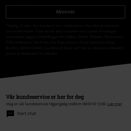
Abonner
*Gyldig i 4 uker. Kan kun løses inn i nettbutikken. Kan ikke kombineres
med andre koder. Etter du har løst inn koden ved utsjekk vil avslaget
automatisk legges til bestillingen din. Bøker, Media, Billetter, Rammstein,
(Till) Lindemann, Die Ärzte, Die Toten Hosen, Feine Sahne Fischfilet,
Broilers, Böhse Onkelz, Gavekort & Varer som har en donasjon inkludert i
prisen er ekskludert fra tilbudet.
Vår kundeservice er her for deg
Idag er vår kundeservice tilgjengelig mellom 08:00 til 13:00.
Lær mer
Start chat