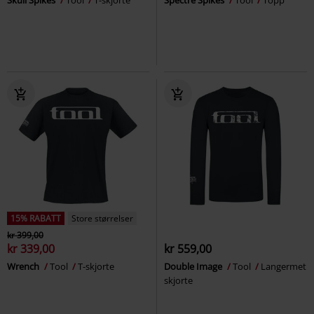
Skull Spikes
Tool
T-skjorte
Spectre Spikes
Tool
Topp
15% RABATT
Store størrelser
kr 399,00
kr 339,00
kr 559,00
Wrench
Tool
T-skjorte
Double Image
Tool
Langermet
skjorte