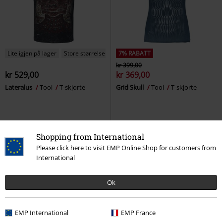
Lite igjen på lager
Store størrelser
7% RABATT
kr 399,00
kr 529,00
kr 369,00
Lateralus
Tool
T-skjorte
Grid Skull
Tool
T-skjorte
Shopping from International
Please click here to visit EMP Online Shop for customers from
International
Ok
EMP International
EMP France