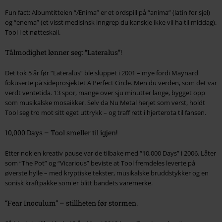
Fun fact: Albumtittelen “Ænima” er et ordspill på “anima” (latin for sjel)
og “enema” (et visst medisinsk inngrep du kanskje ikke vil ha til middag).
Tool i et nøtteskall.
Tålmodighet lønner seg: “Lateralus”!
Det tok 5 år før “Lateralus” ble sluppet i 2001 – mye fordi Maynard
fokuserte på sideprosjektet A Perfect Circle. Men du verden, som det var
verdt ventetida. 13 spor, mange over sju minutter lange, bygget opp
som musikalske mosaikker. Selv da Nu Metal herjet som verst, holdt
Tool seg tro mot sitt eget uttrykk – og traff rett i hjerterota til fansen.
10,000 Days – Tool smeller til igjen!
Etter nok en kreativ pause var de tilbake med “10,000 Days” i 2006. Låter
som “The Pot” og “Vicarious” beviste at Tool fremdeles leverte på
øverste hylle – med kryptiske tekster, musikalske bruddstykker og en
sonisk kraftpakke som er blitt bandets varemerke.
“Fear Inoculum” – stillheten før stormen.