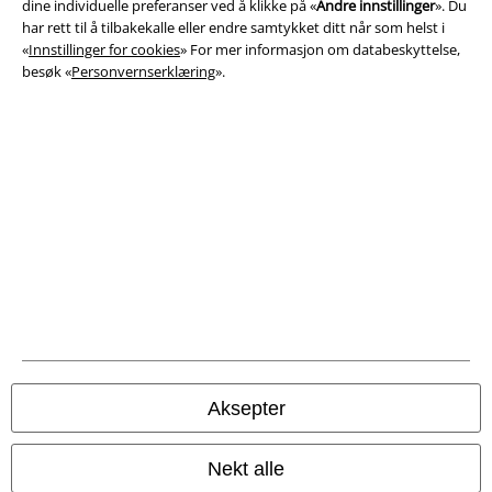
dine individuelle preferanser ved å klikke på «
Andre innstillinger
». Du
har rett til å tilbakekalle eller endre samtykket ditt når som helst i
Konfidensialitetserklæring
«
Innstillinger for cookies
» For mer informasjon om databeskyttelse,
besøk «
Personvernserklæring
».
Avfallshåndtering og miljøbeskyttelse
Samsvarserklæring
Innstillinger for cookies
Angre bestilling
Alle priser inkluderer moms og skatt.
Frakt er ikke inkludert
.
© 1986-2026 E.M.P. Merchandising HGmbH
Aksepter
EMP Online Shops
Nekt alle
EMP International