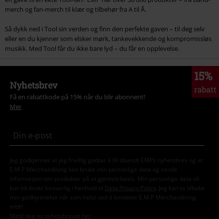
merch og fan-merch til klær og tilbehør fra A til Å.
Så dykk ned i Tool sin verden og finn den perfekte gaven – til deg selv
eller en du kjenner som elsker mørk, tankevekkende og kompromissløs
musikk. Med Tool får du ikke bare lyd – du får en opplevelse.
15%
Nyhetsbrev
rabatt
Få en rabattkode på 15% når du blir abonnent!
Mer
Jeg godkjenner at jeg frivillig godtar å få tilsendt EMPs nyhetsbrev og at
E.M.P Merchandising kan bruke min personlige data og sende
informasjon om produkter på et gjentatt basis. Min personlige data vil
kun bli brukt forsvarlig i henhold til
Data Privacy Policy
. Jeg kan ta tilbake
min godkjennelse når som helst ved å kontakte E.M.P Merchandising
mbH
Meld deg av nyhetsbrevet
her
.