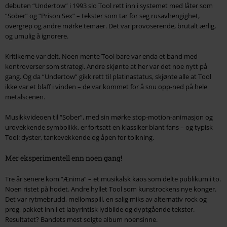
debuten “Undertow” i 1993 slo Tool rett inn i systemet med låter som
“Sober” og “Prison Sex” – tekster som tar for seg rusavhengighet,
overgrep og andre mørke temaer. Det var provoserende, brutalt ærlig,
og umulig å ignorere.
Kritikerne var delt. Noen mente Tool bare var enda et band med
kontroverser som strategi. Andre skjønte at her var det noe nytt på
gang. Og da “Undertow” gikk rett til platinastatus, skjønte alle at Tool
ikke var et blaff i vinden – de var kommet for å snu opp-ned på hele
metalscenen.
Musikkvideoen til “Sober”, med sin mørke stop-motion-animasjon og
urovekkende symbolikk, er fortsatt en klassiker blant fans – og typisk
Tool: dyster, tankevekkende og åpen for tolkning.
Mer eksperimentell enn noen gang!
Tre år senere kom “Ænima” – et musikalsk kaos som delte publikum i to.
Noen ristet på hodet. Andre hyllet Tool som kunstrockens nye konger.
Det var rytmebrudd, mellomspill, en salig miks av alternativ rock og
prog, pakket inn i et labyrintisk lydbilde og dyptgående tekster.
Resultatet? Bandets mest solgte album noensinne.