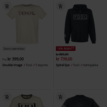
Store størrelser
14% RABATT
kr 869,00
kr 399,00
kr 739,00
Fra
Double Image
Tool
T-skjorte
Spiral Eye
Tool
Hettejakke