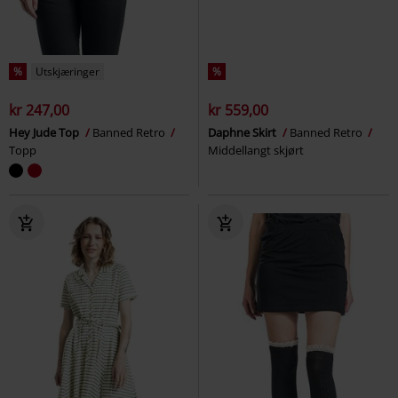
%
Utskjæringer
%
kr 247,00
kr 559,00
Hey Jude Top
Banned Retro
Daphne Skirt
Banned Retro
Topp
Middellangt skjørt