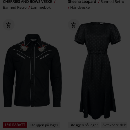
CHERRIES AND BOWS VESKE
Sheena Leopard
Banned Retro
Banned Retro
Lommebok
Håndveske
15% RABATT
Lite igjen på lager
Lite igjen på lager
Avtakbare deler