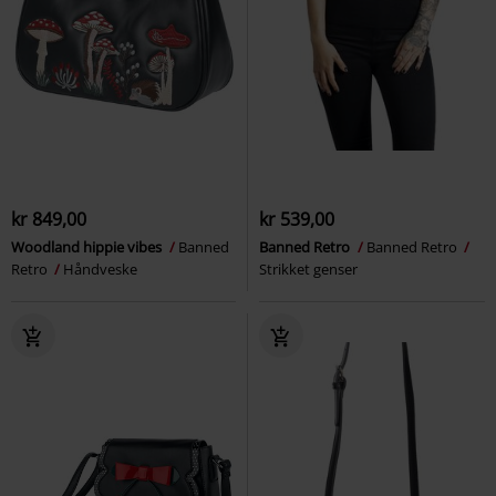
kr 849,00
kr 539,00
Woodland hippie vibes
Banned
Banned Retro
Banned Retro
Retro
Håndveske
Strikket genser