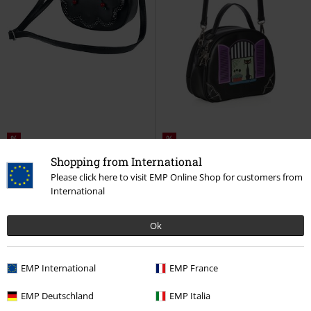
%
%
Shopping from International
kr 479,00
kr 447,00
Please click here to visit EMP Online Shop for customers from
Marilou
Banned Retro
Window Cat
Banned Retro
International
Håndveske
Håndveske
Ok
EMP International
EMP France
EMP Deutschland
EMP Italia