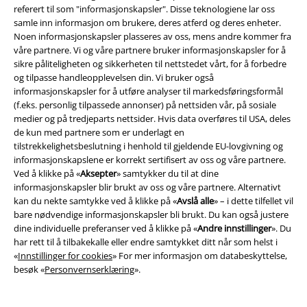
referert til som "informasjonskapsler". Disse teknologiene lar oss
samle inn informasjon om brukere, deres atferd og deres enheter.
Noen informasjonskapsler plasseres av oss, mens andre kommer fra
Banned Retro
våre partnere. Vi og våre partnere bruker informasjonskapsler for å
sikre påliteligheten og sikkerheten til nettstedet vårt, for å forbedre
Rockabilly-hypen har gått deg helt forbi så langt? Ved synet av
og tilpasse handleopplevelsen din. Vi bruker også
moteplaggene fra Banned Retro vil du også bli grepet av vintage
informasjonskapsler for å utføre analyser til markedsføringsformål
kjærlighet. Svingende
retrokjoler
, cardigans med lekne detaljer, søte
(f.eks. personlig tilpassede annonser) på nettsiden vår, på sosiale
bluser og vintage pumps vil raskt finne veien inn i garderoben din i
medier og på tredjeparts nettsider. Hvis data overføres til USA, deles
fremtiden. Moten på 40-, 50- og 60-tallet har opplevd en vekkelse i noen
de kun med partnere som er underlagt en
tid nå, og vil også fengsle deg. Hvorfor? Vel, fordi du aldri har sett bedre
tilstrekkelighetsbeslutning i henhold til gjeldende EU-lovgivning og
ut enn med mote fra merket Banned Retro. Lekne detaljer som buer,
informasjonskapslene er korrekt sertifisert av oss og våre partnere.
knapper og dekorative bånd møter feminine mønstre som flaterer hver
Ved å klikke på «
Aksepter
» samtykker du til at dine
figur.
informasjonskapsler blir brukt av oss og våre partnere. Alternativt
kan du nekte samtykke ved å klikke på «
Avslå alle
» – i dette tilfellet vil
Banned Retro er mye mer enn hipp mote – det er en holdning til livet.
bare nødvendige informasjonskapsler bli brukt. Du kan også justere
Som Normas nybakte eplepai, en cream shake i Joe's melkebar eller en
dine individuelle preferanser ved å klikke på «
Andre innstillinger
». Du
snurr på 50-tallets Cadillac. Det trendy merket gjenspeiler lettheten på
har rett til å tilbakekalle eller endre samtykket ditt når som helst i
50-tallet og presenterer seg med friske stiler i et muntert retroutseende.
«
Innstillinger for cookies
» For mer informasjon om databeskyttelse,
Oppdag vintageklær og tilbehør i EMP-nettbutikken.
besøk «
Personvernserklæring
».
Rock ́n ́ Roll-revolusjon – lev trenden