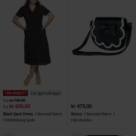
18% RABATT
Lite igjen på lager
Fra
kr 749,00
kr 609,00
kr 479,00
Fra
Black Spot Dress
Banned Retro
Rocco
Banned Retro
Middellang kjole
Håndveske