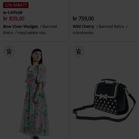
22% RABATT
kr 1.079,00
kr 839,00
kr 759,00
Bow Vixen Wedges
Banned
Wild Cherry
Banned Retro
Retro
Høyhælete sko
Håndveske