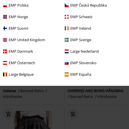
EMP Polska
EMP Česká Republika
EMP Norge
EMP Schweiz
EMP Suomi
EMP Ireland
EMP United Kingdom
EMP Sverige
EMP Danmark
Large Nederland
EMP Österreich
EMP Slovensko
15% RABATT
%
Large Belgique
EMP España
kr 839,00
kr 713,00
kr 639,00
Galatea
Banned Retro
CHERRIES AND BOWS HÅNDBAG
Håndveske
Banned Retro
Håndveske