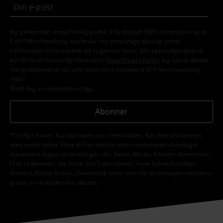
Jeg godkjenner at jeg frivillig godtar å få tilsendt EMPs nyhetsbrev og at
E.M.P Merchandising kan bruke min personlige data og sende
informasjon om produkter på et gjentatt basis. Min personlige data vil
kun bli brukt forsvarlig i henhold til
Data Privacy Policy
. Jeg kan ta tilbake
min godkjennelse når som helst ved å kontakte E.M.P Merchandising
mbH
Meld deg av nyhetsbrevet
her
.
Abonner
*Gyldig i 4 uker. Kan kun løses inn i nettbutikken. Kan ikke kombineres
med andre koder. Etter du har løst inn koden ved utsjekk vil avslaget
automatisk legges til bestillingen din. Bøker, Media, Billetter, Rammstein,
(Till) Lindemann, Die Ärzte, Die Toten Hosen, Feine Sahne Fischfilet,
Broilers, Böhse Onkelz, Gavekort & Varer som har en donasjon inkludert i
prisen er ekskludert fra tilbudet.