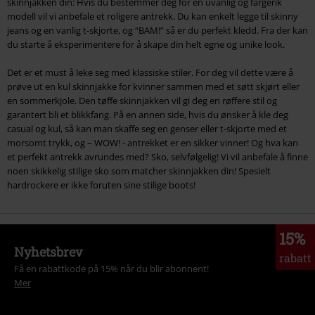
skinnjakken din: Hvis du bestemmer deg for en uvanlig og fargerik
modell vil vi anbefale et roligere antrekk. Du kan enkelt legge til skinny
jeans og en vanlig t-skjorte, og “BAM!” så er du perfekt kledd. Fra der kan
du starte å eksperimentere for å skape din helt egne og unike look.
Det er et must å leke seg med klassiske stiler. For deg vil dette være å
prøve ut en kul skinnjakke for kvinner sammen med et søtt skjørt eller
en sommerkjole. Den tøffe skinnjakken vil gi deg en røffere stil og
garantert bli et blikkfang. På en annen side, hvis du ønsker å kle deg
casual og kul, så kan man skaffe seg en genser eller t-skjorte med et
morsomt trykk, og – WOW! - antrekket er en sikker vinner! Og hva kan
et perfekt antrekk avrundes med? Sko, selvfølgelig! Vi vil anbefale å finne
noen skikkelig stilige sko som matcher skinnjakken din! Spesielt
hardrockere er ikke foruten sine stilige boots!
15%
Nyhetsbrev
rabatt
Få en rabattkode på 15% når du blir abonnent!
Mer