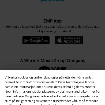
EMP App
Her kan du laste ned EMPs nye app helt gratis og ta del i alle de nye
funksjonene og fordelene!
A Warner Music Group Company
Vi bruker cookies og andre teknologier på nettsiden vår, samlet
referert til som "informasjonskapsler". Disse teknologiene lar oss
samle inn informasjon om brukere, deres atferd og deres enheter.
Noen informasjonskapsler plasseres av oss, mens andre kommer fra
våre partnere. Vi og våre partnere bruker informasjonskapsler for å
sikre påliteligheten og sikkerheten til nettstedet vårt, for å forbedre