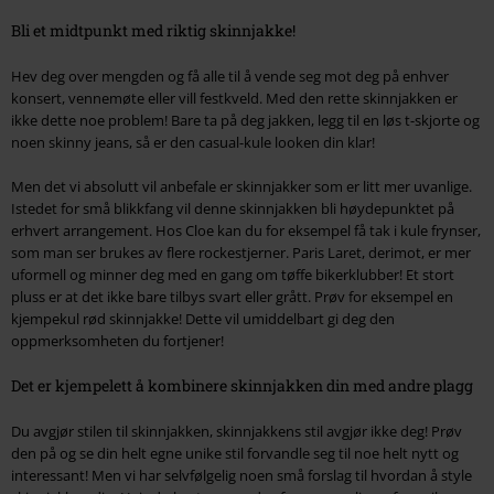
Bli et midtpunkt med riktig skinnjakke!
Hev deg over mengden og få alle til å vende seg mot deg på enhver
konsert, vennemøte eller vill festkveld. Med den rette skinnjakken er
ikke dette noe problem! Bare ta på deg jakken, legg til en løs t-skjorte og
noen skinny jeans, så er den casual-kule looken din klar!
Men det vi absolutt vil anbefale er skinnjakker som er litt mer uvanlige.
Istedet for små blikkfang vil denne skinnjakken bli høydepunktet på
erhvert arrangement. Hos Cloe kan du for eksempel få tak i kule frynser,
som man ser brukes av flere rockestjerner. Paris Laret, derimot, er mer
uformell og minner deg med en gang om tøffe bikerklubber! Et stort
pluss er at det ikke bare tilbys svart eller grått. Prøv for eksempel en
kjempekul rød skinnjakke! Dette vil umiddelbart gi deg den
oppmerksomheten du fortjener!
Det er kjempelett å kombinere skinnjakken din med andre plagg
Du avgjør stilen til skinnjakken, skinnjakkens stil avgjør ikke deg! Prøv
den på og se din helt egne unike stil forvandle seg til noe helt nytt og
interessant! Men vi har selvfølgelig noen små forslag til hvordan å style