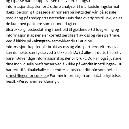
og tilpasse handleopplevelsen din. Vi bruker også
informasjonskapsler for å utføre analyser til markedsføringsformål
(f.eks. personlig tilpassede annonser) på nettsiden vår, på sosiale
medier og på tredjeparts nettsider. Hvis data overføres til USA, deles
de kun med partnere som er underlagt en
Juridisk informasjon/Vilkår
tilstrekkelighetsbeslutning i henhold til gjeldende EU-lovgivning og
informasjonskapslene er korrekt sertifisert av oss og våre partnere.
Vilkår
Ved å klikke på «
Aksepter
» samtykker du til at dine
informasjonskapsler blir brukt av oss og våre partnere. Alternativt
Impressum
kan du nekte samtykke ved å klikke på «
Avslå alle
» – i dette tilfellet vil
bare nødvendige informasjonskapsler bli brukt. Du kan også justere
dine individuelle preferanser ved å klikke på «
Andre innstillinger
». Du
Konfidensialitetserklæring
har rett til å tilbakekalle eller endre samtykket ditt når som helst i
«
Innstillinger for cookies
» For mer informasjon om databeskyttelse,
Avfallshåndtering og miljøbeskyttelse
besøk «
Personvernserklæring
».
Samsvarserklæring
Innstillinger for cookies
Angre bestilling