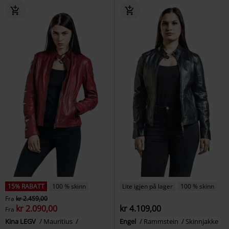
15% RABATT
100 % skinn
Lite igjen på lager
100 % skinn
Fra
kr 2.459,00
kr 2.090,00
kr 4.109,00
Fra
Kina LEGV
Mauritius
Engel
Rammstein
Skinnjakke