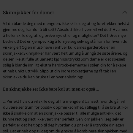
Skinnjakker for damer
Vil du blande deg med mengden, ikke skille deg ut og foretrekker helst å
gjemme deg framfor å bli sett? Absolutt ikke, hvem vil vel det? Hva med
å heller skille deg ut, og prøve nye stiler og muligheter? Det høres mye
bedre ut! Det er kjempeviktig å fornye seg selv og stå fram for hvem du
virkelig er! Og en must-have i enhver kul dames garderobe er en
skinnjakke! Skinnjakker har vært helt umulig å unngå de siste årene, og
de ser like stilfulle ut uansett kjønnsuttrykk! Som dame er det spesielt
stilig å blande inn litt ekstra hardrock-elementer i stilen din for å skape
et helt unikt uttrykk. Slipp ut din indre rockestjerne og få tak i en
skinnjakke du kan bruke til enhver anledning!
En skinnjakke ser ikke bare kul ut, men er også …
... Perfekt hvis du vil skille deg ut fra mengden! Uansett hvor du går vil
du være sentrum for positiv oppmerksomhet, i tillegg til å se bra ut! For
ikke å snakke om at en skinnjakke passer til alle mulige antrekk, det
kunne rett og slett ikke vært mer perfekt. Selv om jakken i seg selv er
perfekt er det helt opp til deg hvordan du ønsker å uttrykke din egen
stil. Det er helt opp til deg om du ønsker å kombinere skinnjakken med