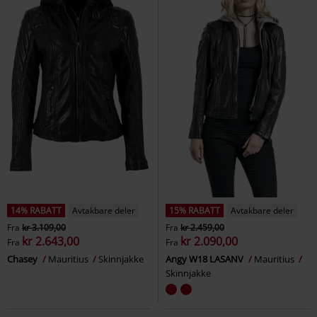
14% RABATT
Avtakbare deler
15% RABATT
Avtakbare deler
Fra
kr 3.109,00
Fra
kr 2.459,00
kr 2.643,00
kr 2.090,00
Fra
Fra
Chasey
Mauritius
Skinnjakke
Angy W18 LASANV
Mauritius
Skinnjakke