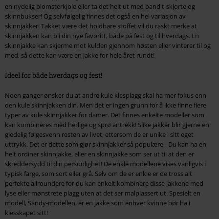
en nydelig blomsterkjole eller ta det helt ut med band t-skjorte og
skinnbukser! Og selvfølgelig finnes det også en hel variasjon av
skinnjakker! Takket være det holdbare stoffet vil du raskt merke at
skinnjakken kan bli din nye favoritt, både på fest og til hverdags. En
skinnjakke kan skjerme mot kulden gjennom høsten eller vinterer til og
med, så dette kan være en jakke for hele året rundt!
Ideel for både hverdags og fest!
Noen ganger ønsker du at andre kule klesplagg skal ha mer fokus enn
den kule skinnjakken din. Men det er ingen grunn for å ikke finne flere
typer av kule skinnjakker for damer. Det finnes enkelte modeller som
kan kombineres med herlige og sprø antrekk! Slike jakker blir gjerne en
gledelig følgesvenn resten av livet, ettersom de er unike i sitt eget
uttrykk. Det er dette som gjør skinnjakker så populære - Du kan ha en
helt ordiner skinnjakke, eller en skinnjakke som ser ut til at den er
skreddersydd til din personlighet! De enkle modellene vises vanligvis i
typisk farge, som sort eller grå. Selv om de er enkle er de tross alt
perfekte allroundere for du kan enkelt kombinere disse jakkene med
lyse eller mønstrete plagg uten at det ser malplassert ut. Spesielt en
modell, Sandy-modellen, er en jakke som enhver kvinne bør ha i
klesskapet sitt!