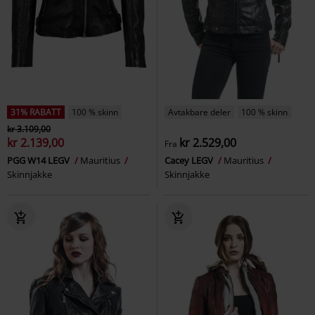
31% RABATT
100 % skinn
Avtakbare deler
100 % skinn
kr 3.109,00
kr 2.139,00
kr 2.529,00
Fra
PGG W14 LEGV
Mauritius
Cacey LEGV
Mauritius
Skinnjakke
Skinnjakke