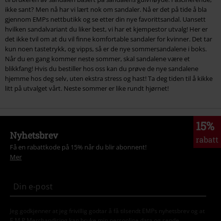
ikke sant? Men nå har vi lært nok om sandaler. Nå er det på tide å bla
gjennom EMPs nettbutikk og se etter din nye favorittsandal. Uansett
hvilken sandalvariant du liker best, vi har et kjempestor utvalg! Her er
det ikke tvil om at du vil finne komfortable sandaler for kvinner. Det tar
kun noen tastetrykk, og vipps, så er de nye sommersandalene i boks.
Når du en gang kommer neste sommer, skal sandalene være et
blikkfang! Hvis du bestiller hos oss kan du prøve de nye sandalene
hjemme hos deg selv, uten ekstra stress og hast! Ta deg tiden til å kikke
litt på utvalget vårt. Neste sommer er like rundt hjørnet!
15%
Nyhetsbrev
rabatt
Få en rabattkode på 15% når du blir abonnent!
Mer
Jeg godkjenner at jeg frivillig godtar å få tilsendt EMPs nyhetsbrev og at
E.M.P Merchandising kan bruke min personlige data og sende