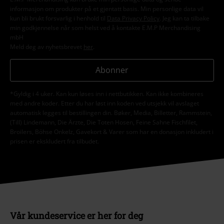
informasjon om produkter på et gjentatt basis. Min personlige data vil
kun bli brukt forsvarlig i henhold til
Data Privacy Policy
. Jeg kan ta tilbake
min godkjennelse når som helst ved å kontakte E.M.P Merchandising
mbH
Meld deg av nyhetsbrevet
her
.
Abonner
*Gyldig i 4 uker. Kan kun løses inn i nettbutikken. Kan ikke kombineres
med andre koder. Etter du har løst inn koden ved utsjekk vil avslaget
automatisk legges til bestillingen din. Bøker, Media, Billetter, Rammstein,
(Till) Lindemann, Die Ärzte, Die Toten Hosen, Feine Sahne Fischfilet,
Broilers, Böhse Onkelz, Gavekort & Varer som har en donasjon inkludert i
prisen er ekskludert fra tilbudet.
Vår kundeservice er her for deg