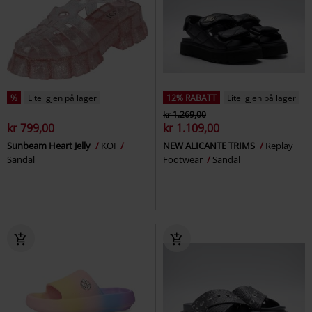
%
Lite igjen på lager
12% RABATT
Lite igjen på lager
kr 1.269,00
kr 799,00
kr 1.109,00
Sunbeam Heart Jelly
KOI
NEW ALICANTE TRIMS
Replay
Sandal
Footwear
Sandal