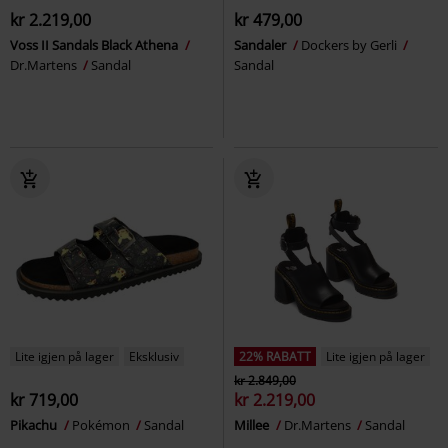
kr 2.219,00
kr 479,00
Voss II Sandals Black Athena
Sandaler
Dockers by Gerli
Dr.Martens
Sandal
Sandal
Lite igjen på lager
Eksklusiv
22% RABATT
Lite igjen på lager
kr 2.849,00
kr 719,00
kr 2.219,00
Pikachu
Pokémon
Sandal
Millee
Dr.Martens
Sandal