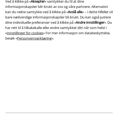
Ved å klikke på «
Aksepter
» samtykker du til at dine
Juridisk informasjon/Vilkår
informasjonskapsler blir brukt av oss og våre partnere. Alternativt
kan du nekte samtykke ved å klikke på «
Avslå alle
» – i dette tilfellet vil
Vilkår
bare nødvendige informasjonskapsler bli brukt. Du kan også justere
dine individuelle preferanser ved å klikke på «
Andre innstillinger
». Du
Impressum
har rett til å tilbakekalle eller endre samtykket ditt når som helst i
«
Innstillinger for cookies
» For mer informasjon om databeskyttelse,
Konfidensialitetserklæring
besøk «
Personvernserklæring
».
Avfallshåndtering og miljøbeskyttelse
Samsvarserklæring
Innstillinger for cookies
Angre bestilling
Alle priser inkluderer moms og skatt.
Frakt er ikke inkludert
.
© 1986-2026 E.M.P. Merchandising HGmbH