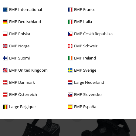
EMP International
EMP France
EMP Deutschland
EMP Italia
EMP Polska
EMP Česká Republika
EMP Norge
EMP Schweiz
Lite igjen på lager
Metalldetaljer
%
Lite igjen på lager
EMP Suomi
EMP Ireland
kr 1.819,00
kr 999,00
EMP United Kingdom
EMP Sverige
Viva Sandaler
T.U.K.
Sandal
Camel Active
Camel Active
Sandal
EMP Danmark
Large Nederland
EMP Österreich
EMP Slovensko
Large Belgique
EMP España