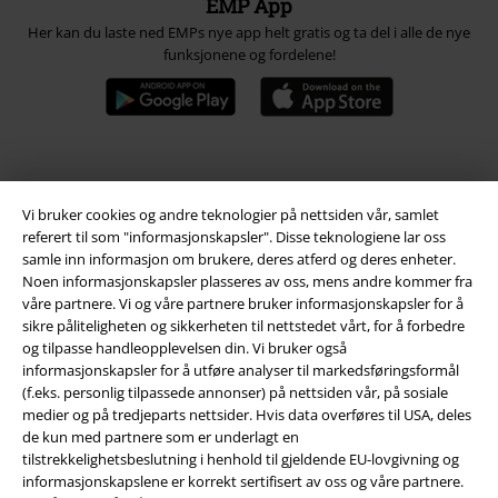
EMP App
Her kan du laste ned EMPs nye app helt gratis og ta del i alle de nye
funksjonene og fordelene!
A Warner Music Group Company
Vi bruker cookies og andre teknologier på nettsiden vår, samlet
referert til som "informasjonskapsler". Disse teknologiene lar oss
samle inn informasjon om brukere, deres atferd og deres enheter.
Noen informasjonskapsler plasseres av oss, mens andre kommer fra
våre partnere. Vi og våre partnere bruker informasjonskapsler for å
sikre påliteligheten og sikkerheten til nettstedet vårt, for å forbedre
og tilpasse handleopplevelsen din. Vi bruker også
informasjonskapsler for å utføre analyser til markedsføringsformål
(f.eks. personlig tilpassede annonser) på nettsiden vår, på sosiale
medier og på tredjeparts nettsider. Hvis data overføres til USA, deles
de kun med partnere som er underlagt en
tilstrekkelighetsbeslutning i henhold til gjeldende EU-lovgivning og
informasjonskapslene er korrekt sertifisert av oss og våre partnere.