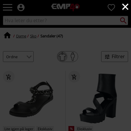
×
EMP
0
-
Musikk,
Søk
Søk
film,
i
TV
katalogen
og
Dame
Sko
Sandaler (47)
gaming
merch
-
Filtrer
Alternativ
mote
Lite igjen på lager
Eksklusiv
%
Eksklusiv