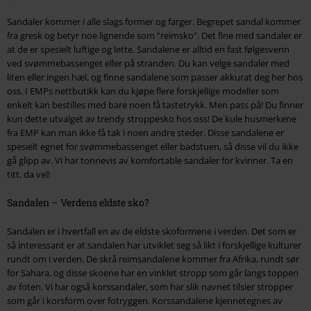
Sandaler kommer i alle slags former og farger. Begrepet sandal kommer
fra gresk og betyr noe lignende som “reimsko”. Det fine med sandaler er
at de er spesielt luftige og lette. Sandalene er alltid en fast følgesvenn
ved svømmebassenget eller på stranden. Du kan velge sandaler med
liten eller ingen hæl, og finne sandalene som passer akkurat deg her hos
oss. I EMPs nettbutikk kan du kjøpe flere forskjellige modeller som
enkelt kan bestilles med bare noen få tastetrykk. Men pass på! Du finner
kun dette utvalget av trendy stroppesko hos oss! De kule husmerkene
fra EMP kan man ikke få tak i noen andre steder. Disse sandalene er
spesielt egnet for svømmebassenget eller badstuen, så disse vil du ikke
gå glipp av. Vi har tonnevis av komfortable sandaler for kvinner. Ta en
titt, da vel!
Sandalen – Verdens eldste sko?
Sandalen er i hvertfall en av de eldste skoformene i verden. Det som er
så interessant er at sandalen har utviklet seg så likt i forskjellige kulturer
rundt om i verden. De skrå reimsandalene kommer fra Afrika, rundt sør
for Sahara, og disse skoene har en vinklet stropp som går langs toppen
av foten. Vi har også korssandaler, som har slik navnet tilsier stropper
som går i korsform over fotryggen. Korssandalene kjennetegnes av