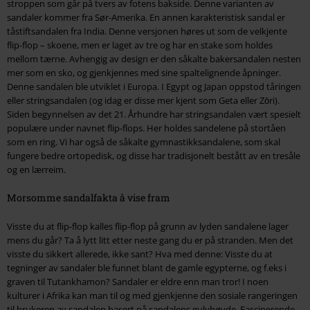
stroppen som går på tvers av fotens bakside. Denne varianten av
sandaler kommer fra Sør-Amerika. En annen karakteristisk sandal er
tåstiftsandalen fra India. Denne versjonen høres ut som de velkjente
flip-flop – skoene, men er laget av tre og har en stake som holdes
mellom tærne. Avhengig av design er den såkalte bakersandalen nesten
mer som en sko, og gjenkjennes med sine spaltelignende åpninger.
Denne sandalen ble utviklet i Europa. I Egypt og Japan oppstod tåringen
eller stringsandalen (og idag er disse mer kjent som Geta eller Zōri).
Siden begynnelsen av det 21. Århundre har stringsandalen vært spesielt
populære under navnet flip-flops. Her holdes sandelene på stortåen
som en ring. Vi har også de såkalte gymnastikksandalene, som skal
fungere bedre ortopedisk, og disse har tradisjonelt bestått av en tresåle
og en lærreim.
Morsomme sandalfakta å vise fram
Visste du at flip-flop kalles flip-flop på grunn av lyden sandalene lager
mens du går? Ta å lytt litt etter neste gang du er på stranden. Men det
visste du sikkert allerede, ikke sant? Hva med denne: Visste du at
tegninger av sandaler ble funnet blant de gamle egypterne, og f.eks i
graven til Tutankhamon? Sandaler er eldre enn man tror! I noen
kulturer i Afrika kan man til og med gjenkjenne den sosiale rangeringen
til brukeren av sandalen basert på sandalens gulvhøyde. Fascinerende,