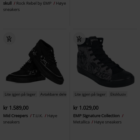
skull
Rock Rebel by EMP
Høye
sneakers
Lite igjen på lager
Avtakbare deler
Lite igjen på lager
Eksklusiv
kr 1.589,00
kr 1.029,00
Mid Creepers
T.U.K.
Høye
EMP Signature Collection
sneakers
Metallica
Høye sneakers