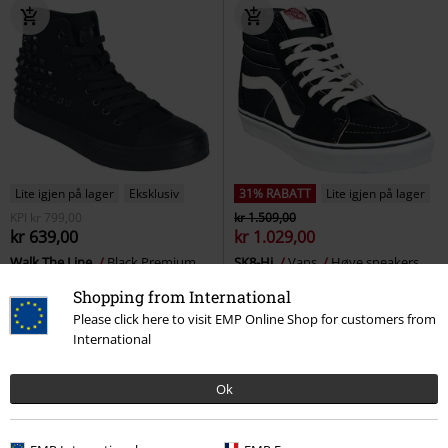
Lite igjen på lager
Eksklusiv
31% RABATT
Lite igjen på lager
KPI
kr 799,00
kr 1.509,00
kr 639,00
kr 1.029,00
Walk The Line
Black Premium
SK8-Hi
Vans
Høye sneakers
by EMP
Høye sneakers
Shopping from International
Please click here to visit EMP Online Shop for customers from
International
Ok