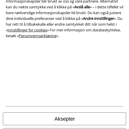
informasjonskapsler blir brukt av oss og våre partnere. Alternativt
kan du nekte samtykke ved å klikke på «
Avslå alle
» – i dette tilfellet vil
Impressum
bare nødvendige informasjonskapsler bli brukt. Du kan også justere
dine individuelle preferanser ved å klikke på «
Andre innstillinger
». Du
Konfidensialitetserklæring
har rett til å tilbakekalle eller endre samtykket ditt når som helst i
«
Innstillinger for cookies
» For mer informasjon om databeskyttelse,
besøk «
Personvernserklæring
».
Avfallshåndtering og miljøbeskyttelse
Samsvarserklæring
Innstillinger for cookies
Angre bestilling
Alle priser inkluderer moms og skatt.
Frakt er ikke inkludert
.
© 1986-2026 E.M.P. Merchandising HGmbH
Aksepter
EMP Online Shops