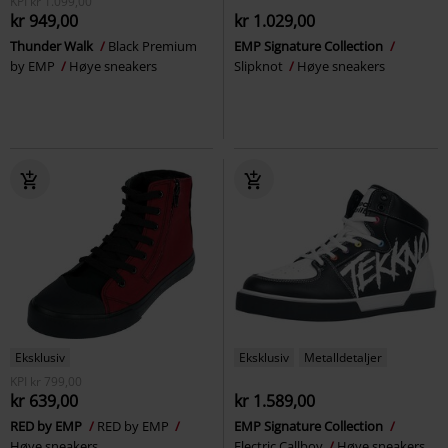
KPI
kr 1.099,00
kr 949,00
kr 1.029,00
Thunder Walk
Black Premium
EMP Signature Collection
by EMP
Høye sneakers
Slipknot
Høye sneakers
Eksklusiv
Eksklusiv
Metalldetaljer
KPI
kr 799,00
kr 639,00
kr 1.589,00
RED by EMP
RED by EMP
EMP Signature Collection
Høye sneakers
Electric Callboy
Høye sneakers