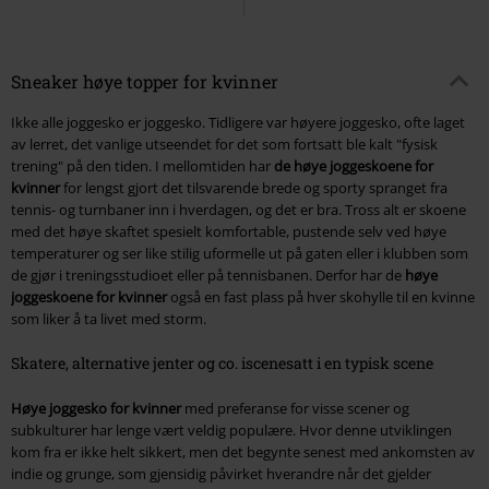
Sneaker høye topper for kvinner
Ikke alle joggesko er joggesko. Tidligere var høyere joggesko, ofte laget
av lerret, det vanlige utseendet for det som fortsatt ble kalt "fysisk
trening" på den tiden. I mellomtiden har
de høye joggeskoene for
kvinner
for lengst gjort det tilsvarende brede og sporty spranget fra
tennis- og turnbaner inn i hverdagen, og det er bra. Tross alt er skoene
med det høye skaftet spesielt komfortable, pustende selv ved høye
temperaturer og ser like stilig uformelle ut på gaten eller i klubben som
de gjør i treningsstudioet eller på tennisbanen. Derfor har de
høye
joggeskoene for kvinner
også en fast plass på hver skohylle til en kvinne
som liker å ta livet med storm.
Skatere, alternative jenter og co. iscenesatt i en typisk scene
Høye joggesko for kvinner
med preferanse for visse scener og
subkulturer har lenge vært veldig populære. Hvor denne utviklingen
kom fra er ikke helt sikkert, men det begynte senest med ankomsten av
indie og grunge, som gjensidig påvirket hverandre når det gjelder