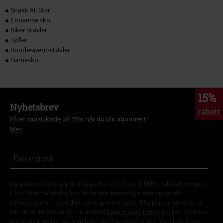
● Snakk All Star
● Converse sko
● Biker støvler
● Tøfler
● Bundeswehr-støvler
● Damesko
15%
Nyhetsbrev
rabatt
Få en rabattkode på 15% når du blir abonnent!
Mer
Jeg godkjenner at jeg frivillig godtar å få tilsendt EMPs nyhetsbrev og at
E.M.P Merchandising kan bruke min personlige data og sende
informasjon om produkter på et gjentatt basis. Min personlige data vil
kun bli brukt forsvarlig i henhold til
Data Privacy Policy
. Jeg kan ta tilbake
min godkjennelse når som helst ved å kontakte E.M.P Merchandising