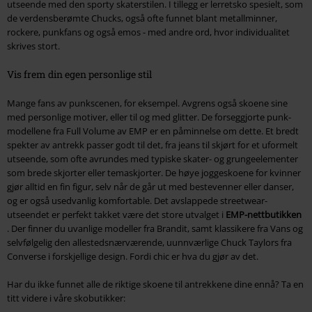
utseende med den sporty skaterstilen. I tillegg er lerretsko spesielt, som
de verdensberømte Chucks, også ofte funnet blant metallminner,
rockere, punkfans og også emos - med andre ord, hvor individualitet
skrives stort.
Vis frem din egen personlige stil
Mange fans av punkscenen, for eksempel. Avgrens også skoene sine
med personlige motiver, eller til og med glitter. De forseggjorte punk-
modellene fra Full Volume av EMP er en påminnelse om dette. Et bredt
spekter av antrekk passer godt til det, fra jeans til skjørt for et uformelt
utseende, som ofte avrundes med typiske skater- og grungeelementer
som brede skjorter eller temaskjorter. De høye joggeskoene for kvinner
gjør alltid en fin figur, selv når de går ut med bestevenner eller danser,
og er også usedvanlig komfortable. Det avslappede streetwear-
utseendet er perfekt takket være det store utvalget i
EMP-nettbutikken
. Der finner du uvanlige modeller fra Brandit, samt klassikere fra Vans og
selvfølgelig den allestedsnærværende, uunnværlige Chuck Taylors fra
Converse i forskjellige design. Fordi chic er hva du gjør av det.
Har du ikke funnet alle de riktige skoene til antrekkene dine ennå? Ta en
titt videre i våre skobutikker: