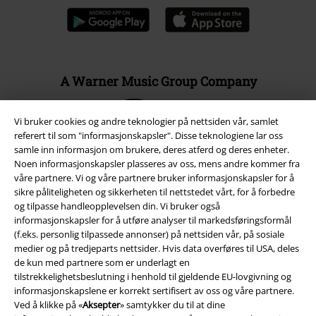
A Warner Music Group Company
Vi bruker cookies og andre teknologier på nettsiden vår, samlet
referert til som "informasjonskapsler". Disse teknologiene lar oss
samle inn informasjon om brukere, deres atferd og deres enheter.
Noen informasjonskapsler plasseres av oss, mens andre kommer fra
våre partnere. Vi og våre partnere bruker informasjonskapsler for å
sikre påliteligheten og sikkerheten til nettstedet vårt, for å forbedre
og tilpasse handleopplevelsen din. Vi bruker også
informasjonskapsler for å utføre analyser til markedsføringsformål
(f.eks. personlig tilpassede annonser) på nettsiden vår, på sosiale
medier og på tredjeparts nettsider. Hvis data overføres til USA, deles
de kun med partnere som er underlagt en
tilstrekkelighetsbeslutning i henhold til gjeldende EU-lovgivning og
Juridisk informasjon/Vilkår
informasjonskapslene er korrekt sertifisert av oss og våre partnere.
Ved å klikke på «
Aksepter
» samtykker du til at dine
Vilkår