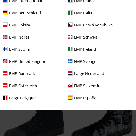
EMP International
EMP France
EMP Deutschland
EMP Italia
EMP Polska
EMP Česká Republika
EMP Norge
EMP Schweiz
Lite igjen på lager
Eksklusiv
Lite igjen på lager
KPI
kr 799,00
EMP Suomi
EMP Ireland
kr 639,00
kr 1.589,00
Walk The Line
Gothicana by
UA SK8-Hi Platform 2.0
Vans
EMP United Kingdom
EMP Sverige
EMP
Høye sneakers
Høye sneakers
EMP Danmark
Large Nederland
EMP Österreich
EMP Slovensko
Large Belgique
EMP España