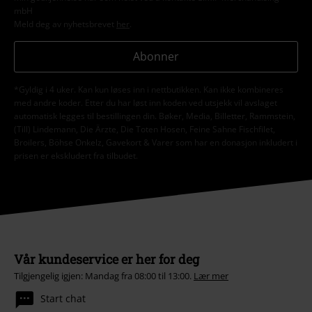
mbH
Meld deg av nyhetsbrevet
her
.
Abonner
*Gyldig i 4 uker. Kan kun løses inn i nettbutikken. Kan ikke kombineres
med andre koder. Etter du har løst inn koden ved utsjekk vil avslaget
automatisk legges til bestillingen din. Bøker, Media, Billetter, Rammstein,
(Till) Lindemann, Die Ärzte, Die Toten Hosen, Feine Sahne Fischfilet,
Broilers, Böhse Onkelz, Gavekort & Varer som har en donasjon inkludert i
prisen er ekskludert fra tilbudet.
Vår kundeservice er her for deg
Tilgjengelig igjen: Mandag fra 08:00 til 13:00.
Lær mer
Start chat