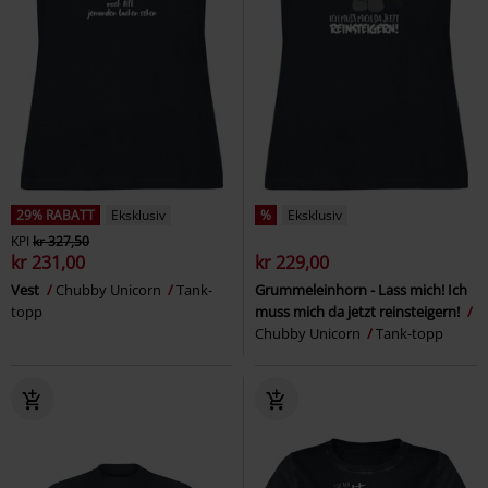
29% RABATT
Eksklusiv
%
Eksklusiv
KPI
kr 327,50
kr 231,00
kr 229,00
Vest
Chubby Unicorn
Tank-
Grummeleinhorn - Lass mich! Ich
topp
muss mich da jetzt reinsteigern!
Chubby Unicorn
Tank-topp