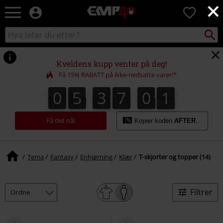
×
EMP
0
-
Musikk,
Søk
Søk
film,
i
TV
katalogen
og
Kveldens kupp venter på deg!
gaming
Få 15% RABATT på ikke-nedsatte varer!*
merch
-
0
5
3
7
0
1
0
0
5
3
7
0
0
2
1
Alternativ
mote
Få det nå!
Kopier koden
AFTERWORK
Tema
Fantasy
Enhjørning
Klær
T-skjorter og topper (14)
Filtrer