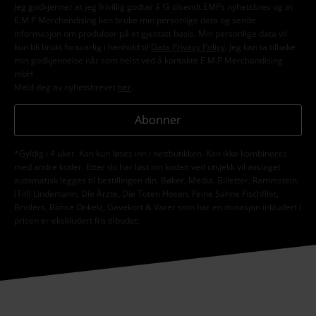
Jeg godkjenner at jeg frivillig godtar å få tilsendt EMPs nyhetsbrev og at
E.M.P Merchandising kan bruke min personlige data og sende
informasjon om produkter på et gjentatt basis. Min personlige data vil
kun bli brukt forsvarlig i henhold til
Data Privacy Policy
. Jeg kan ta tilbake
min godkjennelse når som helst ved å kontakte E.M.P Merchandising
mbH
Meld deg av nyhetsbrevet
her
.
Abonner
*Gyldig i 4 uker. Kan kun løses inn i nettbutikken. Kan ikke kombineres
med andre koder. Etter du har løst inn koden ved utsjekk vil avslaget
automatisk legges til bestillingen din. Bøker, Media, Billetter, Rammstein,
(Till) Lindemann, Die Ärzte, Die Toten Hosen, Feine Sahne Fischfilet,
Broilers, Böhse Onkelz, Gavekort & Varer som har en donasjon inkludert i
prisen er ekskludert fra tilbudet.