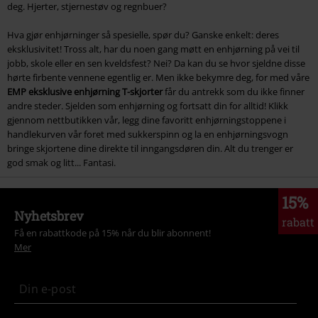
deg. Hjerter, stjernestøv og regnbuer?
Hva gjør enhjørninger så spesielle, spør du? Ganske enkelt: deres
eksklusivitet! Tross alt, har du noen gang møtt en enhjørning på vei til
jobb, skole eller en sen kveldsfest? Nei? Da kan du se hvor sjeldne disse
hørte firbente vennene egentlig er. Men ikke bekymre deg, for med våre
EMP eksklusive enhjørning T-skjorter
får du antrekk som du ikke finner
andre steder. Sjelden som enhjørning og fortsatt din for alltid! Klikk
gjennom nettbutikken vår, legg dine favoritt enhjørningstoppene i
handlekurven vår foret med sukkerspinn og la en enhjørningsvogn
bringe skjortene dine direkte til inngangsdøren din. Alt du trenger er
god smak og litt... Fantasi.
15%
Nyhetsbrev
rabatt
Få en rabattkode på 15% når du blir abonnent!
Mer