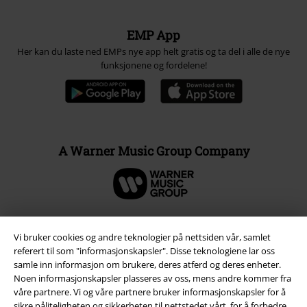
EMP App
Her kan du laste ned EMPs nye app helt gratis og ta del i alle de nye
funksjonene og fordelene!
A Warner Music Group Company
Vi bruker cookies og andre teknologier på nettsiden vår, samlet
referert til som "informasjonskapsler". Disse teknologiene lar oss
samle inn informasjon om brukere, deres atferd og deres enheter.
Noen informasjonskapsler plasseres av oss, mens andre kommer fra
våre partnere. Vi og våre partnere bruker informasjonskapsler for å
sikre påliteligheten og sikkerheten til nettstedet vårt, for å forbedre