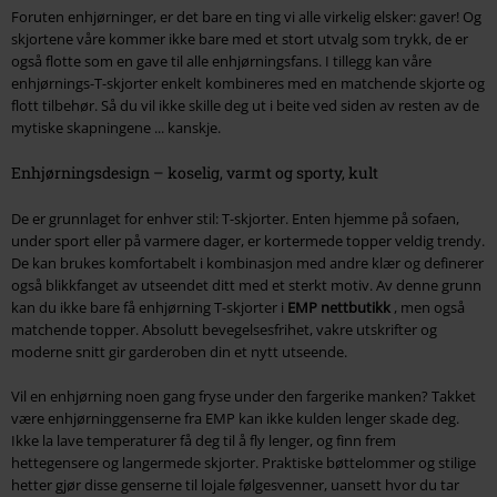
Foruten enhjørninger, er det bare en ting vi alle virkelig elsker: gaver! Og
skjortene våre kommer ikke bare med et stort utvalg som trykk, de er
også flotte som en gave til alle enhjørningsfans. I tillegg kan våre
enhjørnings-T-skjorter enkelt kombineres med en matchende skjorte og
flott tilbehør. Så du vil ikke skille deg ut i beite ved siden av resten av de
mytiske skapningene ... kanskje.
Enhjørningsdesign – koselig, varmt og sporty, kult
De er grunnlaget for enhver stil: T-skjorter. Enten hjemme på sofaen,
under sport eller på varmere dager, er kortermede topper veldig trendy.
De kan brukes komfortabelt i kombinasjon med andre klær og definerer
også blikkfanget av utseendet ditt med et sterkt motiv. Av denne grunn
kan du ikke bare få enhjørning T-skjorter i
EMP nettbutikk
, men også
matchende topper. Absolutt bevegelsesfrihet, vakre utskrifter og
moderne snitt gir garderoben din et nytt utseende.
Vil en enhjørning noen gang fryse under den fargerike manken? Takket
være enhjørninggenserne fra EMP kan ikke kulden lenger skade deg.
Ikke la lave temperaturer få deg til å fly lenger, og finn frem
hettegensere og langermede skjorter. Praktiske bøttelommer og stilige
hetter gjør disse genserne til lojale følgesvenner, uansett hvor du tar