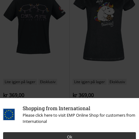
Lite igjen på lager
Eksklusiv
Lite igjen på lager
Eksklusiv
kr 369,00
kr 369,00
Unicorn
Death Metal Unicorn
Ich bin nicht dick. Ich bin flauschig!
Shopping from International
T-skjorte
Chubby Unicorn
T-skjorte
Please click here to visit EMP Online Shop for customers from
International
Unicorn T-skjorter - Klar for Team Unicorn?
Ok