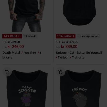
14% RABATT
Eksklusiv
15% RABATT
Store størrelser
Fra
kr 289,00
KPI
Fra
kr 399,00
kr 246,00
kr 339,00
Fra
Fra
Death Metal
Fun Shirt
T-
Unicorn - Cat - Better Be Yourself
skjorte
Tierisch
T-skjorte