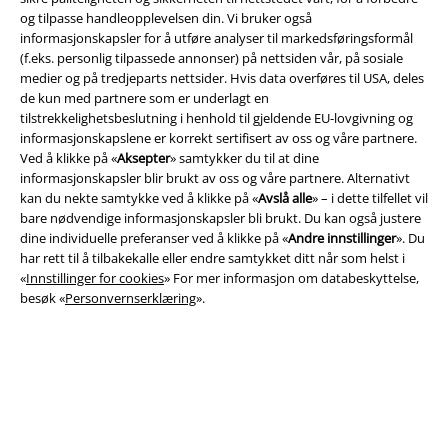
og tilpasse handleopplevelsen din. Vi bruker også
informasjonskapsler for å utføre analyser til markedsføringsformål
(f.eks. personlig tilpassede annonser) på nettsiden vår, på sosiale
Juridisk informasjon/Vilkår
medier og på tredjeparts nettsider. Hvis data overføres til USA, deles
Vilkår
de kun med partnere som er underlagt en
tilstrekkelighetsbeslutning i henhold til gjeldende EU-lovgivning og
informasjonskapslene er korrekt sertifisert av oss og våre partnere.
Impressum
Ved å klikke på «
Aksepter
» samtykker du til at dine
informasjonskapsler blir brukt av oss og våre partnere. Alternativt
Konfidensialitetserklæring
kan du nekte samtykke ved å klikke på «
Avslå alle
» – i dette tilfellet vil
bare nødvendige informasjonskapsler bli brukt. Du kan også justere
Avfallshåndtering og miljøbeskyttelse
dine individuelle preferanser ved å klikke på «
Andre innstillinger
». Du
har rett til å tilbakekalle eller endre samtykket ditt når som helst i
Samsvarserklæring
«
Innstillinger for cookies
» For mer informasjon om databeskyttelse,
besøk «
Personvernserklæring
».
Innstillinger for cookies
Angre bestilling
Alle priser inkluderer moms og skatt.
Frakt er ikke inkludert
.
© 1986-2026 E.M.P. Merchandising HGmbH