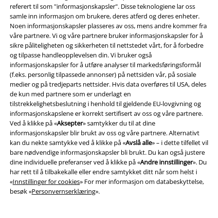
lojale Death Eaters for å holde seg i livet. Målet hans? Å bli mektigere og
referert til som "informasjonskapsler". Disse teknologiene lar oss
å drepe Harry en gang for alle
samle inn informasjon om brukere, deres atferd og deres enheter.
Noen informasjonskapsler plasseres av oss, mens andre kommer fra
For å rømme døden fikk Harry hjelp fra vennene Ron og Hermione og
våre partnere. Vi og våre partnere bruker informasjonskapsler for å
jakte ned å drepe Voldemort. Sjelen til Voldemort var delt i 8 flere deler å
sikre påliteligheten og sikkerheten til nettstedet vårt, for å forbedre
låst vekk i objekter og vesener, fragmentene er kalt horcruxes. Alt Harry,
og tilpasse handleopplevelsen din. Vi bruker også
Ron og Hermione trengte å gjøre var å finne horcruxene og ødelegge
informasjonskapsler for å utføre analyser til markedsføringsformål
dem. Om du vil bli minnet på hvordan historien ender, husk at alle 8
(f.eks. personlig tilpassede annonser) på nettsiden vår, på sosiale
Harry Potter filmene er tilgjengelige på DVD og Blu-ray i
Harry Potter
medier og på tredjeparts nettsider. Hvis data overføres til USA, deles
Online Butikken
. De vil se fantastisk ut på hylla! Og det vil disse
Harry
de kun med partnere som er underlagt en
Potter Funko Pop! figurer også!
tilstrekkelighetsbeslutning i henhold til gjeldende EU-lovgivning og
informasjonskapslene er korrekt sertifisert av oss og våre partnere.
Harry Potter sin merch verden vokser!;
Ved å klikke på «
Aksepter
» samtykker du til at dine
informasjonskapsler blir brukt av oss og våre partnere. Alternativt
Når rulleteksten til den siste filmen begynte å rulle var fans verden over
kan du nekte samtykke ved å klikke på «
Avslå alle
» – i dette tilfellet vil
klare for å legge bort tryllestavene. Heldigvis hadde ikke J.K. Rowling
bare nødvendige informasjonskapsler bli brukt. Du kan også justere
planer å gi seg og i 2016 ga hun ut teaterstykke “Harry Potter and the
dine individuelle preferanser ved å klikke på «
Andre innstillinger
». Du
Cursed Child” som også er tilgjengelig hos EMP.
har rett til å tilbakekalle eller endre samtykket ditt når som helst i
«
Innstillinger for cookies
» For mer informasjon om databeskyttelse,
Potter fans fikk en ekstra dose magi og skapninger i : Fantastic Beasts
besøk «
Personvernserklæring
».
and Where to Find Them – og selvfølgelig har vi merchen te.