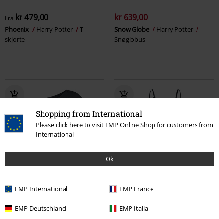
kr 479,00
kr 639,00
Fra
Phoenix
Harry Potter
T-
Snow Globe
Harry Potter
skjorte
Snøglobus
Shopping from International
Please click here to visit EMP Online Shop for customers from
International
Ok
Store størrelser
%
Eksklusiv
EMP International
EMP France
KPI
Fra
kr 399,00
kr 289,00
kr 447,00
Fra
EMP Deutschland
EMP Italia
Leviosa
Harry Potter
T-skjorte
Forbidden Forest Vibes
Harry