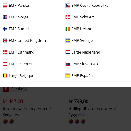
Potter
Badedrakt
EMP Polska
EMP Česká Republika
EMP Norge
EMP Schweiz
EMP Suomi
EMP Ireland
EMP United Kingdom
EMP Sverige
EMP Danmark
Large Nederland
EMP Österreich
EMP Slovensko
Large Belgique
EMP España
%
Eksklusiv
kr 447,00
kr 799,00
Ravenclaw
Harry Potter
Hufflepuff
Harry Potter
Sengetøy
Ryggsekk