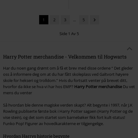
1
2
3
...
5
Side 1 Av 5
Harry Potter merchandise - Velkommen til Hogwarts
Har du noen gang drømt om å få et brev med disse ordene “ Det gleder
oss å informere deg om at du har fått skoleplass ved Galtvort høyere
skole for hekseri og trolldom.” Hvis du fortsatt venter på brevet ditt,
hvorfor da ikke se hva vi har hos EMP?
Harry Potter merchandise
Du vet
mens du venter
Så hvordan ble denne magiske verden skapt? Alt begynte i 1997, når J.K
Rowling publiserte første bok i Harry Potter sagaen (Harry Potter og de
vise stein), og det som startet som barnebøker fikk fort kult-status!
Funko Pop! Figurer av hovedkarakterne er tilgjengelige.
Hvordan Harrys historie begynte