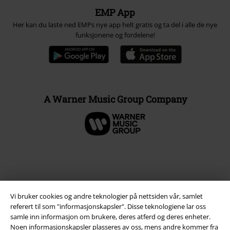
EMP App
Her kan du laste ned EMPs nye app helt gratis og ta del i alle de nye
funksjonene og fordelene!
A Warner Music Group Company
Vi bruker cookies og andre teknologier på nettsiden vår, samlet
referert til som "informasjonskapsler". Disse teknologiene lar oss
samle inn informasjon om brukere, deres atferd og deres enheter.
Noen informasjonskapsler plasseres av oss, mens andre kommer fra