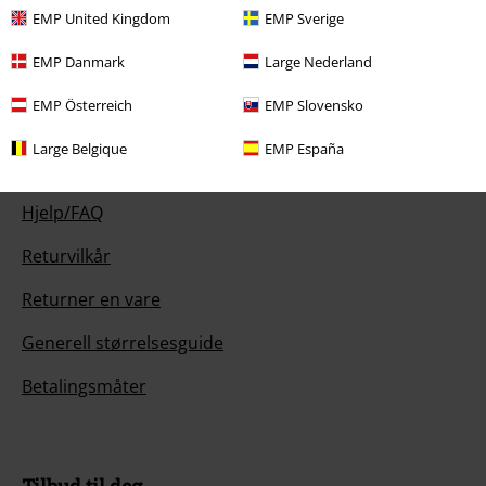
Vår kundeservice er her for deg
EMP United Kingdom
EMP Sverige
Idag er vår kundeservice tilgjengelig mellom 08:00 til 13:00.
Lær mer
EMP Danmark
Large Nederland
Start chat
EMP Österreich
EMP Slovensko
Large Belgique
EMP España
Kundeservice
Hjelp/FAQ
Returvilkår
Returner en vare
Generell størrelsesguide
Betalingsmåter
Tilbud til deg