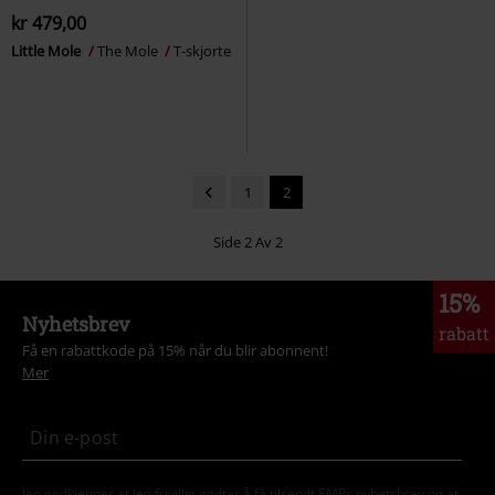
kr 479,00
Little Mole
The Mole
T-skjorte
1
2
Side 2 Av 2
15%
Nyhetsbrev
rabatt
Få en rabattkode på 15% når du blir abonnent!
Mer
Jeg godkjenner at jeg frivillig godtar å få tilsendt EMPs nyhetsbrev og at