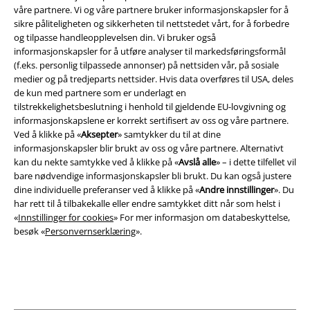
våre partnere. Vi og våre partnere bruker informasjonskapsler for å
Juridisk informasjon/Vilkår
sikre påliteligheten og sikkerheten til nettstedet vårt, for å forbedre
og tilpasse handleopplevelsen din. Vi bruker også
Vilkår
informasjonskapsler for å utføre analyser til markedsføringsformål
(f.eks. personlig tilpassede annonser) på nettsiden vår, på sosiale
medier og på tredjeparts nettsider. Hvis data overføres til USA, deles
Impressum
de kun med partnere som er underlagt en
tilstrekkelighetsbeslutning i henhold til gjeldende EU-lovgivning og
Konfidensialitetserklæring
informasjonskapslene er korrekt sertifisert av oss og våre partnere.
Ved å klikke på «
Aksepter
» samtykker du til at dine
Avfallshåndtering og miljøbeskyttelse
informasjonskapsler blir brukt av oss og våre partnere. Alternativt
kan du nekte samtykke ved å klikke på «
Avslå alle
» – i dette tilfellet vil
Samsvarserklæring
bare nødvendige informasjonskapsler bli brukt. Du kan også justere
dine individuelle preferanser ved å klikke på «
Andre innstillinger
». Du
har rett til å tilbakekalle eller endre samtykket ditt når som helst i
Innstillinger for cookies
«
Innstillinger for cookies
» For mer informasjon om databeskyttelse,
besøk «
Personvernserklæring
».
Angre bestilling
Alle priser inkluderer moms og skatt.
Frakt er ikke inkludert
.
© 1986-2026 E.M.P. Merchandising HGmbH