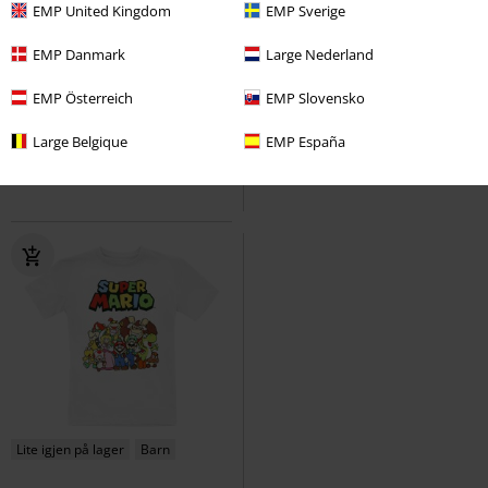
EMP United Kingdom
EMP Sverige
27% RABATT
Lite igjen på lager
Barn
EMP Danmark
Large Nederland
kr 289,00
kr 209,00
kr 369,00
EMP Österreich
EMP Slovensko
Crafting Since Alpha
Minecraft
Kids - Pikachu 025
Pokémon
T-skjorte
Langermet skjorte
Large Belgique
EMP España
Lite igjen på lager
Barn