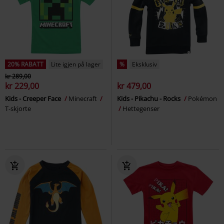
20% RABATT
Lite igjen på lager
%
Eksklusiv
kr 289,00
kr 229,00
kr 479,00
Kids - Creeper Face
Minecraft
Kids - Pikachu - Rocks
Pokémon
T-skjorte
Hettegenser