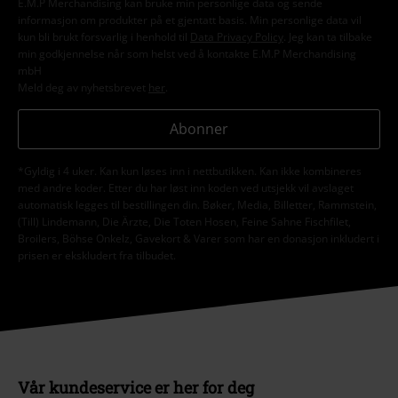
E.M.P Merchandising kan bruke min personlige data og sende
informasjon om produkter på et gjentatt basis. Min personlige data vil
kun bli brukt forsvarlig i henhold til
Data Privacy Policy
. Jeg kan ta tilbake
min godkjennelse når som helst ved å kontakte E.M.P Merchandising
mbH
Meld deg av nyhetsbrevet
her
.
Abonner
*Gyldig i 4 uker. Kan kun løses inn i nettbutikken. Kan ikke kombineres
med andre koder. Etter du har løst inn koden ved utsjekk vil avslaget
automatisk legges til bestillingen din. Bøker, Media, Billetter, Rammstein,
(Till) Lindemann, Die Ärzte, Die Toten Hosen, Feine Sahne Fischfilet,
Broilers, Böhse Onkelz, Gavekort & Varer som har en donasjon inkludert i
prisen er ekskludert fra tilbudet.
Vår kundeservice er her for deg