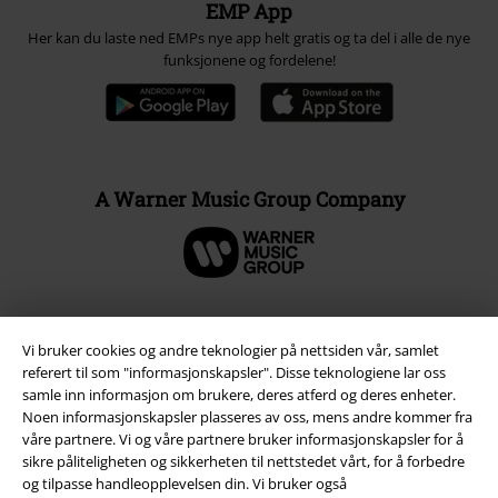
EMP App
Her kan du laste ned EMPs nye app helt gratis og ta del i alle de nye
funksjonene og fordelene!
A Warner Music Group Company
Vi bruker cookies og andre teknologier på nettsiden vår, samlet
referert til som "informasjonskapsler". Disse teknologiene lar oss
samle inn informasjon om brukere, deres atferd og deres enheter.
Noen informasjonskapsler plasseres av oss, mens andre kommer fra
våre partnere. Vi og våre partnere bruker informasjonskapsler for å
sikre påliteligheten og sikkerheten til nettstedet vårt, for å forbedre
og tilpasse handleopplevelsen din. Vi bruker også