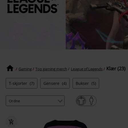
Klær (23)
Gaming
Top gaming merch
League of Legends
T-skjorter
(7)
Gensere
(4)
Bukser
(5)