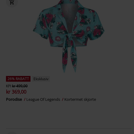
26% RABATT
Eksklusiv
KPI
kr 499,00
kr 369,00
Porodise
League Of Legends
Kortermet skjorte