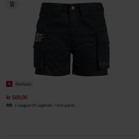
%
Eksklusiv
kr 569,00
Rift
League Of Legends
Hot pants