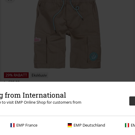
29% RABATT
Eksklusiv
kr 639,00
kr 449,00
 from International
Porodise
League Of Legends
Shorts
re to visit EMP Online Shop for customers from
EMP France
EMP Deutschland
EM