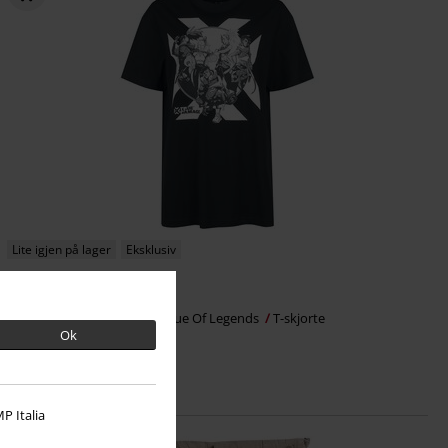
Lite igjen på lager
Eksklusiv
kr 399,00
True Damage - Cover
League Of Legends
T-skjorte
Ok
P Italia