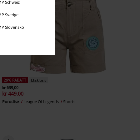
P Schweiz
P Sverige
P Slovensko
29% RABATT
Eksklusiv
kr 639,00
kr 449,00
Porodise
League Of Legends
Shorts