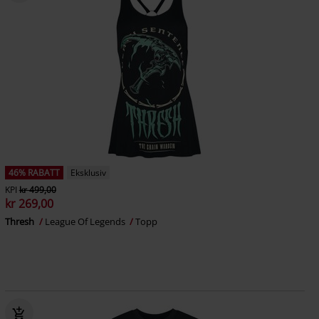
46% RABATT
Eksklusiv
KPI
kr 499,00
kr 269,00
Thresh
League Of Legends
Topp