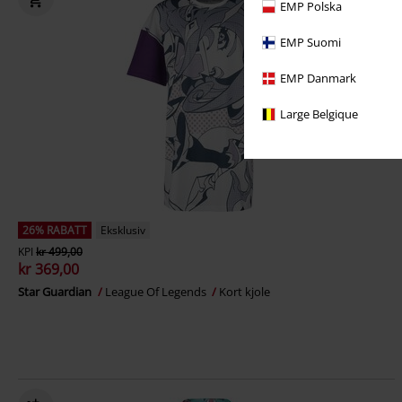
EMP Polska
EMP Suomi
EMP Danmark
Large Belgique
26% RABATT
Eksklusiv
KPI
kr 499,00
kr 369,00
Star Guardian
League Of Legends
Kort kjole