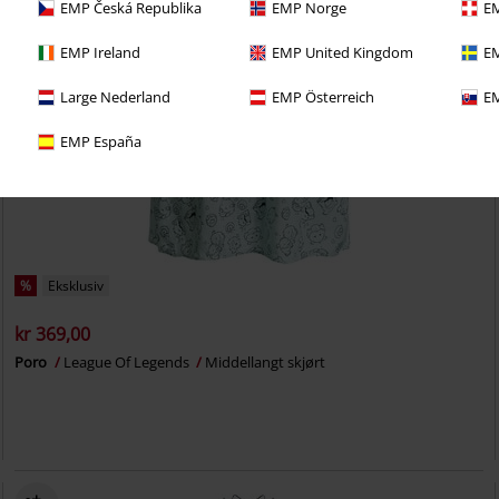
EMP Česká Republika
EMP Norge
EM
EMP Ireland
EMP United Kingdom
EM
Large Nederland
EMP Österreich
EM
EMP España
%
Eksklusiv
kr 369,00
Poro
League Of Legends
Middellangt skjørt