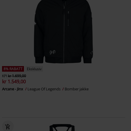
8% RABATT
Eksklusiv
KPI
kr 1.699,00
kr 1.549,00
Arcane - Jinx
League Of Legends
Bomber jakke