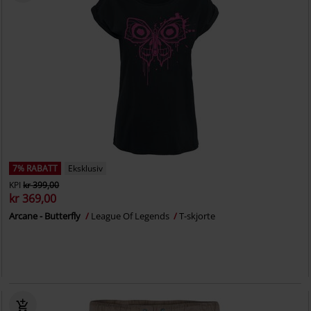
7% RABATT
Eksklusiv
KPI
kr 399,00
kr 369,00
Arcane - Butterfly
League Of Legends
T-skjorte