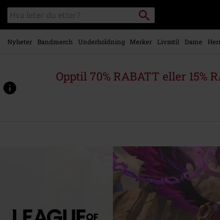
Skipp til
Søk
Søk
hovedinnhold
i
katalogen
Nyheter
Bandmerch
Underholdning
Merker
Livsstil
Dame
Her
Opptil 70% RABATT eller 15% R