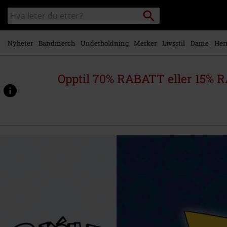
Skipp til
Søk
Søk
hovedinnhold
i
katalogen
Nyheter
Bandmerch
Underholdning
Merker
Livsstil
Dame
Her
Opptil 70% RABATT eller 15% R