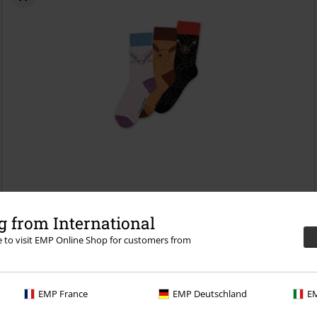
kr 369,00
 from International
Eevee Evolution
Pokémon
Sokker
re to visit EMP Online Shop for customers from
EMP France
EMP Deutschland
EM