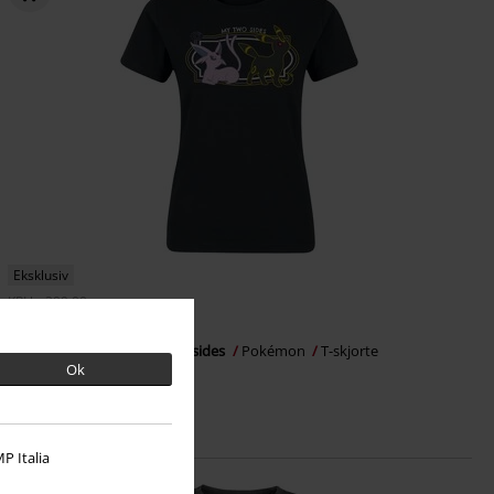
Eksklusiv
KPI
kr 399,00
kr 369,00
Psiana & Nachtara - My two sides
Pokémon
T-skjorte
Ok
P Italia