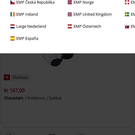
EMP Česká Republika
EMP Norge
EM
EMP Ireland
EMP United Kingdom
EM
Large Nederland
EMP Österreich
EM
EMP España
%
Eksklusiv
kr 167,00
Characters
Pokémon
Sokker