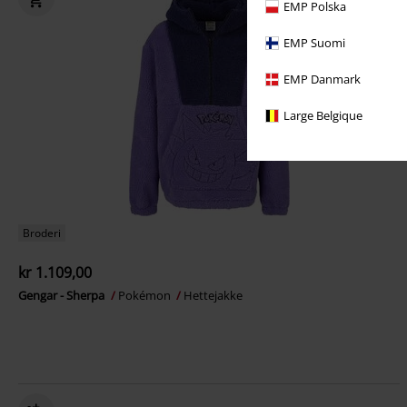
EMP Polska
EMP Suomi
EMP Danmark
Large Belgique
Broderi
kr 1.109,00
Gengar - Sherpa
Pokémon
Hettejakke