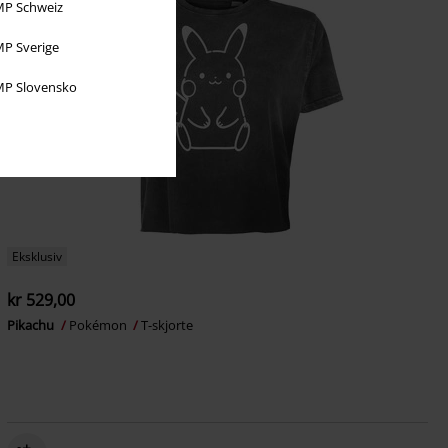
P Schweiz
P Sverige
P Slovensko
Eksklusiv
kr 529,00
Pikachu
Pokémon
T-skjorte