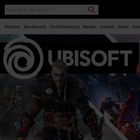
Skipp til
Søk
Søk
hovedinnhold
i
katalogen
Nyheter
Bandmerch
Underholdning
Merker
Livsstil
Dame
Her