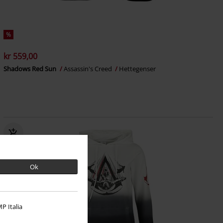
%
kr 559,00
Shadows Red Sun
Assassin's Creed
Hettegenser
Ok
P Italia