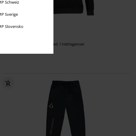
P Schweiz
P Sverige
%
Eksklusiv
P Slovensko
kr 639,00
Logo - Jump
Assassin's Creed
Hettegenser