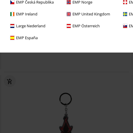
EMP Česká Republika
EMP Norge
EM
EMP Ireland
EMP United Kingdom
EM
30% RABATT
Eksklusiv
Large Nederland
EMP Österreich
EM
KPI
kr 399,00
kr 279,00
EMP España
Dynasty - Hidden blade
Assassin's Creed
T-skjorte