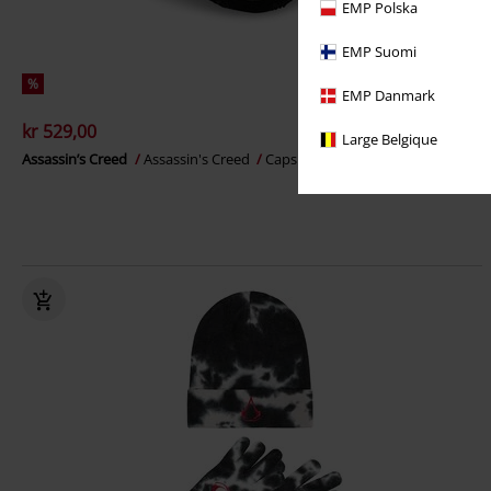
EMP Polska
EMP Suomi
%
EMP Danmark
kr 529,00
Large Belgique
Assassin’s Creed
Assassin's Creed
Caps