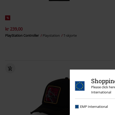
%
kr 239,00
PlayStation Controller
Playstation
T-skjorte
Shopping
Please click he
International
EMP International