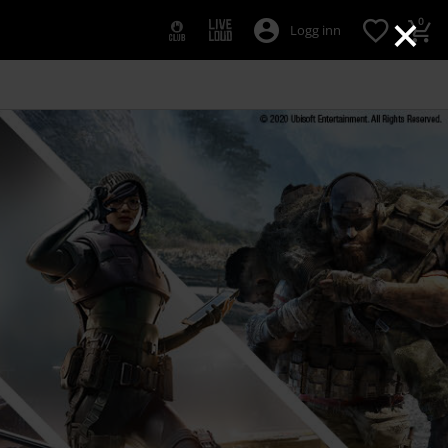
×
0
Logg inn