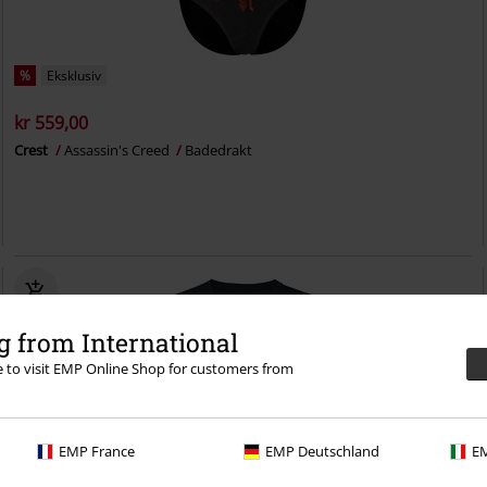
%
Eksklusiv
kr 559,00
Crest
Assassin's Creed
Badedrakt
 from International
re to visit EMP Online Shop for customers from
EMP France
EMP Deutschland
EM