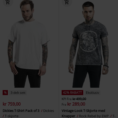
%
3-delt sett
42% RABATT
Eksklusiv
KPI
Fra
kr 499,00
kr 759,00
kr 289,00
Fra
Dickies T-Shirt Pack of 3
Dickies
Vintage-Look T-Skjorte med
T-skjorte
Knapper
Rock Rebel by EMP
T-