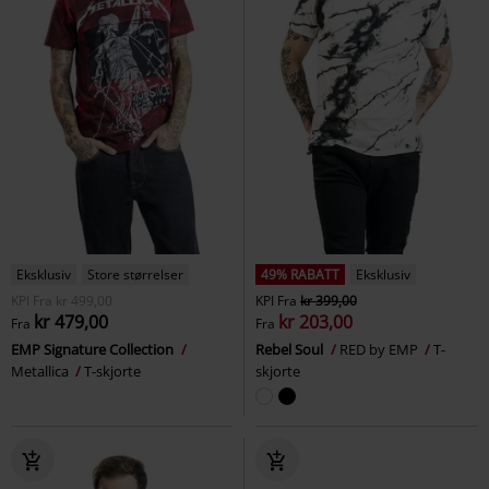
Eksklusiv
Store størrelser
49% RABATT
Eksklusiv
KPI
Fra
kr 499,00
KPI
Fra
kr 399,00
kr 479,00
kr 203,00
Fra
Fra
EMP Signature Collection
Rebel Soul
RED by EMP
T-
Metallica
T-skjorte
skjorte