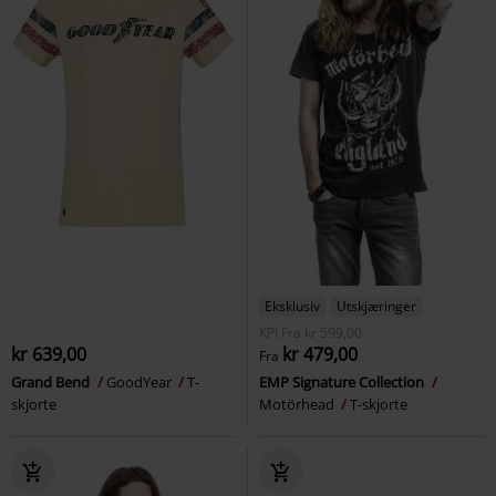
Eksklusiv
Utskjæringer
KPI
Fra
kr 599,00
kr 639,00
kr 479,00
Fra
Grand Bend
GoodYear
T-
EMP Signature Collection
skjorte
Motörhead
T-skjorte