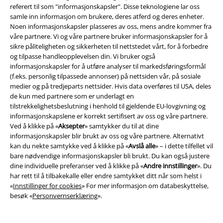
referert til som "informasjonskapsler". Disse teknologiene lar oss
samle inn informasjon om brukere, deres atferd og deres enheter.
Noen informasjonskapsler plasseres av oss, mens andre kommer fra
våre partnere. Vi og våre partnere bruker informasjonskapsler for å
sikre påliteligheten og sikkerheten til nettstedet vårt, for å forbedre
og tilpasse handleopplevelsen din. Vi bruker også
informasjonskapsler for å utføre analyser til markedsføringsformål
(f.eks. personlig tilpassede annonser) på nettsiden vår, på sosiale
medier og på tredjeparts nettsider. Hvis data overføres til USA, deles
de kun med partnere som er underlagt en
tilstrekkelighetsbeslutning i henhold til gjeldende EU-lovgivning og
Store størrelser
informasjonskapslene er korrekt sertifisert av oss og våre partnere.
Ved å klikke på «
Aksepter
» samtykker du til at dine
kr 319,00
kr 319,00
Fra
Fra
informasjonskapsler blir brukt av oss og våre partnere. Alternativt
Logo
Nirvana
T-skjorte
Cookie Monster - Moonlight
kan du nekte samtykke ved å klikke på «
Avslå alle
» – i dette tilfellet vil
Sesam Stasjon
T-skjorte
bare nødvendige informasjonskapsler bli brukt. Du kan også justere
dine individuelle preferanser ved å klikke på «
Andre innstillinger
». Du
har rett til å tilbakekalle eller endre samtykket ditt når som helst i
«
Innstillinger for cookies
» For mer informasjon om databeskyttelse,
besøk «
Personvernserklæring
».