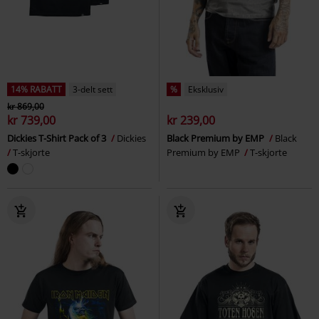
14% RABATT
3-delt sett
%
Eksklusiv
kr 869,00
kr 739,00
kr 239,00
Dickies T-Shirt Pack of 3
Dickies
Black Premium by EMP
Black
T-skjorte
Premium by EMP
T-skjorte