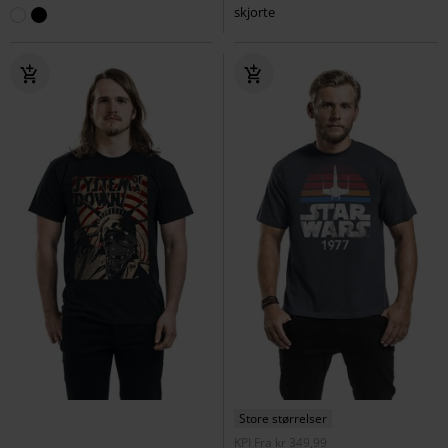
skjorte
Store størrelser
KPI
Fra
kr 349,99