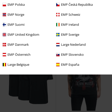
kr 349,00
kr 349,00
Fra
Fra
EMP Polska
EMP Česká Republika
England
Motörhead
T-skjorte
The Number of the Beast Graphic
Iron Maiden
T-skjorte
EMP Norge
EMP Schweiz
EMP Suomi
EMP Ireland
EMP United Kingdom
EMP Sverige
EMP Danmark
Large Nederland
EMP Österreich
EMP Slovensko
Large Belgique
EMP España