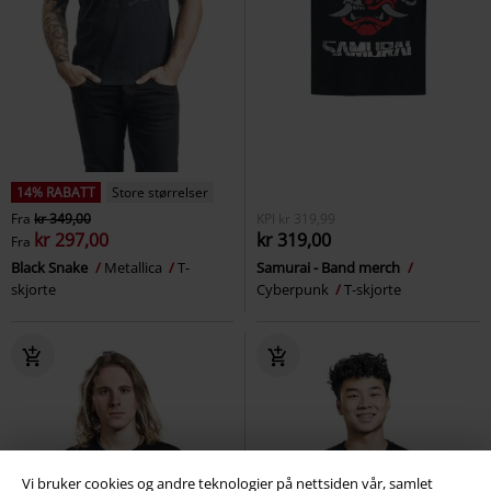
14% RABATT
Store størrelser
Fra
kr 349,00
KPI
kr 319,99
kr 297,00
kr 319,00
Fra
Black Snake
Metallica
T-
Samurai - Band merch
skjorte
Cyberpunk
T-skjorte
Vi bruker cookies og andre teknologier på nettsiden vår, samlet