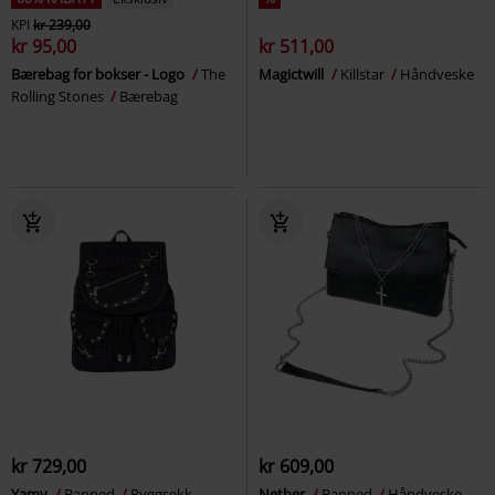
KPI
kr 239,00
kr 95,00
kr 511,00
Bærebag for bokser - Logo
The
Magictwill
Killstar
Håndveske
Rolling Stones
Bærebag
kr 729,00
kr 609,00
Yamy
Banned
Ryggsekk
Nether
Banned
Håndveske