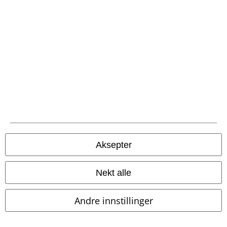
EMP App
Her kan du laste ned EMPs nye app helt gratis og ta del i alle de nye
funksjonene og fordelene!
A Warner Music Group Company
Aksepter
Nekt alle
Andre innstillinger