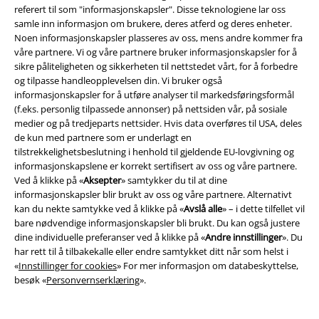
referert til som "informasjonskapsler". Disse teknologiene lar oss
samle inn informasjon om brukere, deres atferd og deres enheter.
Noen informasjonskapsler plasseres av oss, mens andre kommer fra
Community
våre partnere. Vi og våre partnere bruker informasjonskapsler for å
sikre påliteligheten og sikkerheten til nettstedet vårt, for å forbedre
og tilpasse handleopplevelsen din. Vi bruker også
informasjonskapsler for å utføre analyser til markedsføringsformål
(f.eks. personlig tilpassede annonser) på nettsiden vår, på sosiale
medier og på tredjeparts nettsider. Hvis data overføres til USA, deles
de kun med partnere som er underlagt en
tilstrekkelighetsbeslutning i henhold til gjeldende EU-lovgivning og
informasjonskapslene er korrekt sertifisert av oss og våre partnere.
Ved å klikke på «
Aksepter
» samtykker du til at dine
informasjonskapsler blir brukt av oss og våre partnere. Alternativt
Betalingsmåter
kan du nekte samtykke ved å klikke på «
Avslå alle
» – i dette tilfellet vil
bare nødvendige informasjonskapsler bli brukt. Du kan også justere
dine individuelle preferanser ved å klikke på «
Andre innstillinger
». Du
har rett til å tilbakekalle eller endre samtykket ditt når som helst i
«
Innstillinger for cookies
» For mer informasjon om databeskyttelse,
besøk «
Personvernserklæring
».
Frakt