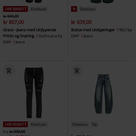
14% RABATT
Eksklusiv
%
Eksklusiv
kr 949,00
kr 807,00
kr 639,00
Grace - Jeans med Utdypende
Bukse med utskjæringer
RED by
Prints og Snøring
Gothicana by
EMP
Jeans
EMP
Jeans
14% RABATT
Eksklusiv
Eksklusiv
Ny
Fra
kr 949,00