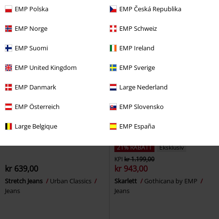
Premium by EMP
Jeans
EMP Polska
EMP Česká Republika
EMP Norge
EMP Schweiz
EMP Suomi
EMP Ireland
EMP United Kingdom
EMP Sverige
EMP Danmark
Large Nederland
EMP Österreich
EMP Slovensko
Large Belgique
EMP España
21% RABATT
Eksklusiv
KPI
kr 1.199,00
kr 639,00
kr 943,00
Stretch Jeans
Urban Classics
Skarlett
Gothicana by EMP
Jeans
Jeans