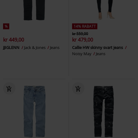
%
14% RABATT
kr 559,00
kr 449,00
kr 479,00
JJIGLENN
Jack & Jones
Jeans
Callie HW skinny svart jeans
Noisy May
Jeans