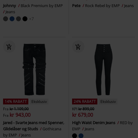
Johnny
Black Premium by EMP
Pete
Rock Rebel by EMP
Jeans
Jeans
+7
14% RABATT
Eksklusiv
24% RABATT
Eksklusiv
Fra
kr 1.109,00
KPI
kr 899,00
kr 943,00
kr 679,00
Fra
Jared - Svarte Jeans med Spenner,
High Waist Denim Jeans
RED by
Glidelåser og Studs
Gothicana
EMP
Jeans
by EMP
Jeans