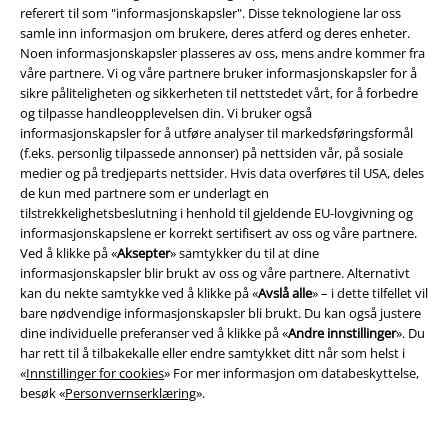
referert til som "informasjonskapsler". Disse teknologiene lar oss
Community
samle inn informasjon om brukere, deres atferd og deres enheter.
Noen informasjonskapsler plasseres av oss, mens andre kommer fra
våre partnere. Vi og våre partnere bruker informasjonskapsler for å
sikre påliteligheten og sikkerheten til nettstedet vårt, for å forbedre
og tilpasse handleopplevelsen din. Vi bruker også
informasjonskapsler for å utføre analyser til markedsføringsformål
(f.eks. personlig tilpassede annonser) på nettsiden vår, på sosiale
medier og på tredjeparts nettsider. Hvis data overføres til USA, deles
de kun med partnere som er underlagt en
tilstrekkelighetsbeslutning i henhold til gjeldende EU-lovgivning og
informasjonskapslene er korrekt sertifisert av oss og våre partnere.
Betalingsmåter
Ved å klikke på «
Aksepter
» samtykker du til at dine
informasjonskapsler blir brukt av oss og våre partnere. Alternativt
kan du nekte samtykke ved å klikke på «
Avslå alle
» – i dette tilfellet vil
bare nødvendige informasjonskapsler bli brukt. Du kan også justere
dine individuelle preferanser ved å klikke på «
Andre innstillinger
». Du
har rett til å tilbakekalle eller endre samtykket ditt når som helst i
Frakt
«
Innstillinger for cookies
» For mer informasjon om databeskyttelse,
besøk «
Personvernserklæring
».