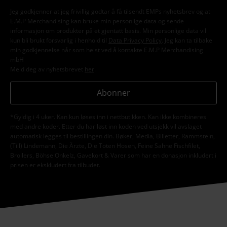
Jeg godkjenner at jeg frivillig godtar å få tilsendt EMPs nyhetsbrev og at
E.M.P Merchandising kan bruke min personlige data og sende
informasjon om produkter på et gjentatt basis. Min personlige data vil
kun bli brukt forsvarlig i henhold til
Data Privacy Policy
. Jeg kan ta tilbake
min godkjennelse når som helst ved å kontakte E.M.P Merchandising
mbH
Meld deg av nyhetsbrevet
her
.
Abonner
*Gyldig i 4 uker. Kan kun løses inn i nettbutikken. Kan ikke kombineres
med andre koder. Etter du har løst inn koden ved utsjekk vil avslaget
automatisk legges til bestillingen din. Bøker, Media, Billetter, Rammstein,
(Till) Lindemann, Die Ärzte, Die Toten Hosen, Feine Sahne Fischfilet,
Broilers, Böhse Onkelz, Gavekort & Varer som har en donasjon inkludert i
prisen er ekskludert fra tilbudet.