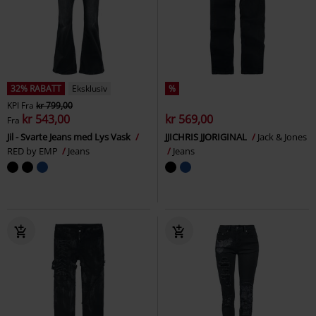
32% RABATT
Eksklusiv
%
KPI
Fra
kr 799,00
kr 543,00
kr 569,00
Fra
Jil - Svarte Jeans med Lys Vask
JJICHRIS JJORIGINAL
Jack & Jones
RED by EMP
Jeans
Jeans