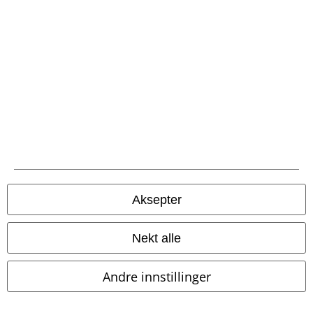
EMP App
Her kan du laste ned EMPs nye app helt gratis og ta del i alle de nye
funksjonene og fordelene!
A Warner Music Group Company
Aksepter
Nekt alle
Andre innstillinger