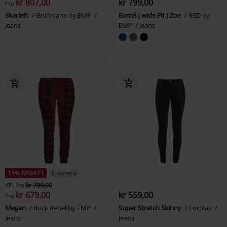
kr 807,00
kr 799,00
Fra
Skarlett
Gothicana by EMP
Barrel ( wide Fit ) Zoe
RED by
Jeans
EMP
Jeans
15% RABATT
Eksklusiv
KPI
Fra
kr 799,00
kr 679,00
kr 559,00
Fra
Megan
Rock Rebel by EMP
Super Stretch Skinny
Forplay
Jeans
Jeans