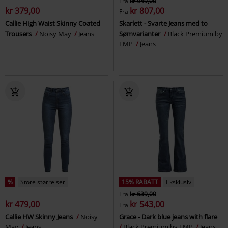
Fra
kr 949,00
kr 379,00
kr 807,00
Fra
Callie High Waist Skinny Coated
Skarlett - Svarte Jeans med to
Trousers
Noisy May
Jeans
Sømvarianter
Black Premium by
EMP
Jeans
%
Store størrelser
15% RABATT
Eksklusiv
Fra
kr 639,00
kr 479,00
kr 543,00
Fra
Callie HW Skinny Jeans
Noisy
Grace - Dark blue jeans with flare
May
Jeans
Black Premium by EMP
Jeans