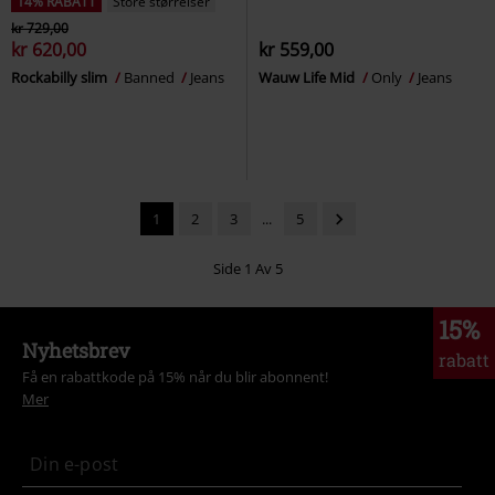
14% RABATT
Store størrelser
kr 729,00
kr 620,00
kr 559,00
Rockabilly slim
Banned
Jeans
Wauw Life Mid
Only
Jeans
1
2
3
...
5
Side 1 Av 5
15%
Nyhetsbrev
rabatt
Få en rabattkode på 15% når du blir abonnent!
Mer