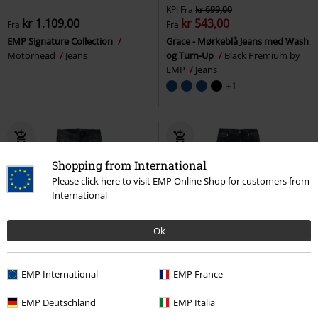
KPI
Fra
kr 699,00
kr 1.109,00
kr 543,00
Fra
Fra
EMP Signature Collection
Grace - Mørkeblå Jeans med Wash
Motörhead
Jeans
og Turn-Up
Black Premium by
EMP
Jeans
+1
Shopping from International
Please click here to visit EMP Online Shop for customers from
International
Ok
%
Eksklusiv
Metalldetaljer
EMP International
EMP France
kr 539,00
kr 799,00
Fra
EMP Deutschland
EMP Italia
JJIGLENN
Jack & Jones
Jeans
Ruby - Wide Leg Jeans
Black