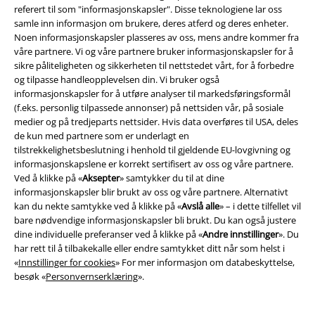
referert til som "informasjonskapsler". Disse teknologiene lar oss
samle inn informasjon om brukere, deres atferd og deres enheter.
Noen informasjonskapsler plasseres av oss, mens andre kommer fra
Community
våre partnere. Vi og våre partnere bruker informasjonskapsler for å
sikre påliteligheten og sikkerheten til nettstedet vårt, for å forbedre
og tilpasse handleopplevelsen din. Vi bruker også
informasjonskapsler for å utføre analyser til markedsføringsformål
(f.eks. personlig tilpassede annonser) på nettsiden vår, på sosiale
medier og på tredjeparts nettsider. Hvis data overføres til USA, deles
de kun med partnere som er underlagt en
tilstrekkelighetsbeslutning i henhold til gjeldende EU-lovgivning og
informasjonskapslene er korrekt sertifisert av oss og våre partnere.
Ved å klikke på «
Aksepter
» samtykker du til at dine
informasjonskapsler blir brukt av oss og våre partnere. Alternativt
Betalingsmåter
kan du nekte samtykke ved å klikke på «
Avslå alle
» – i dette tilfellet vil
bare nødvendige informasjonskapsler bli brukt. Du kan også justere
dine individuelle preferanser ved å klikke på «
Andre innstillinger
». Du
har rett til å tilbakekalle eller endre samtykket ditt når som helst i
«
Innstillinger for cookies
» For mer informasjon om databeskyttelse,
besøk «
Personvernserklæring
».
Frakt