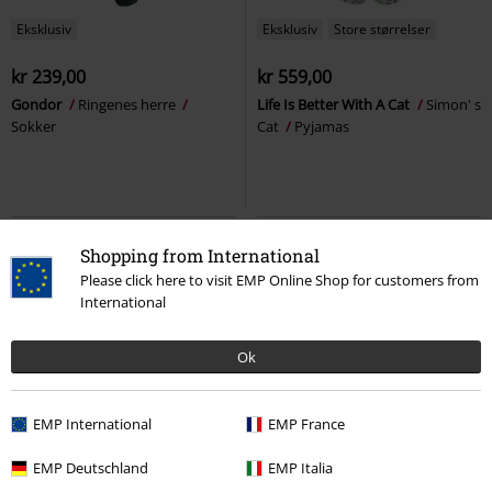
Eksklusiv
Eksklusiv
Store størrelser
kr 239,00
kr 559,00
Gondor
Ringenes herre
Life Is Better With A Cat
Simon' s
Sokker
Cat
Pyjamas
Shopping from International
Please click here to visit EMP Online Shop for customers from
International
Ok
EMP International
EMP France
Eksklusiv
Store størrelser
EMP Deutschland
EMP Italia