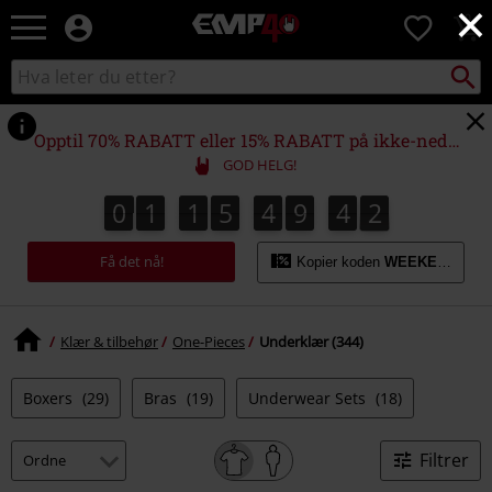
×
EMP
0
-
Musikk,
Søk
Søk
film,
i
TV
katalogen
og
Opptil 70% RABATT eller 15% RABATT på ikke-nedsatte varer!*
gaming
GOD HELG!
merch
-
0
1
1
5
4
9
4
1
0
1
1
5
4
9
4
0
2
Alternativ
0
1
mote
Få det nå!
Kopier koden
WEEKEND
Klær & tilbehør
One-Pieces
Underklær (344)
Boxers
(29)
Bras
(19)
Underwear Sets
(18)
Filtrer