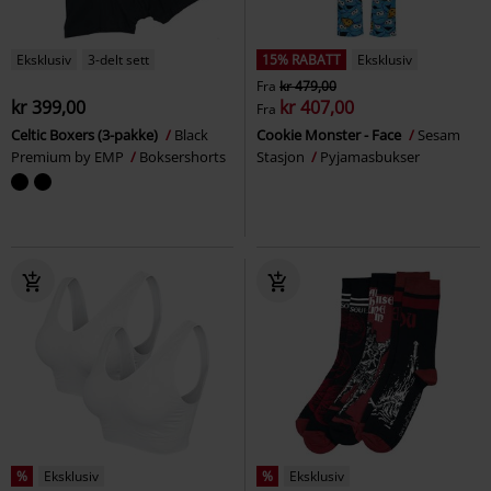
Eksklusiv
3-delt sett
15% RABATT
Eksklusiv
Fra
kr 479,00
kr 399,00
kr 407,00
Fra
Celtic Boxers (3-pakke)
Black
Cookie Monster - Face
Sesam
Premium by EMP
Boksershorts
Stasjon
Pyjamasbukser
%
Eksklusiv
%
Eksklusiv