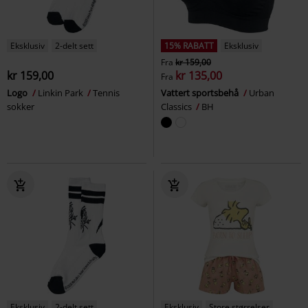
Eksklusiv
2-delt sett
15% RABATT
Eksklusiv
Fra
kr 159,00
kr 159,00
kr 135,00
Fra
Logo
Linkin Park
Tennis
Vattert sportsbehå
Urban
sokker
Classics
BH
Eksklusiv
2-delt sett
Eksklusiv
Store størrelser