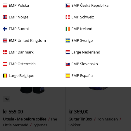
kr 559,00
kr 79,00
Fra
EMP Polska
EMP Česká Republika
House of the Dragon
Game of
Expecto Patronum - Hedwig -
Thrones
Pyjamas
Hogwarts (4-pakke)
Harry
EMP Norge
EMP Schweiz
Potter
Sokker
EMP Suomi
EMP Ireland
EMP United Kingdom
EMP Sverige
EMP Danmark
Large Nederland
EMP Österreich
EMP Slovensko
Large Belgique
EMP España
Ny
kr 559,00
kr 369,00
Ursula - Me before coffee
The
Guitar TinBox
Iron Maiden
Little Mermaid
Pyjamas
Sokker