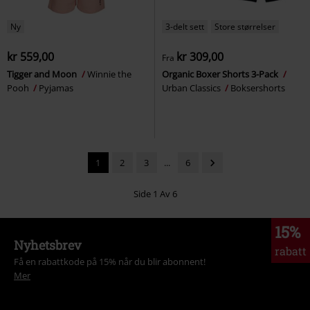
Ny
3-delt sett
Store størrelser
kr 559,00
kr 309,00
Fra
Tigger and Moon
Winnie the
Organic Boxer Shorts 3-Pack
Pooh
Pyjamas
Urban Classics
Boksershorts
1
2
3
...
6
Side 1 Av 6
15%
Nyhetsbrev
rabatt
Få en rabattkode på 15% når du blir abonnent!
Mer