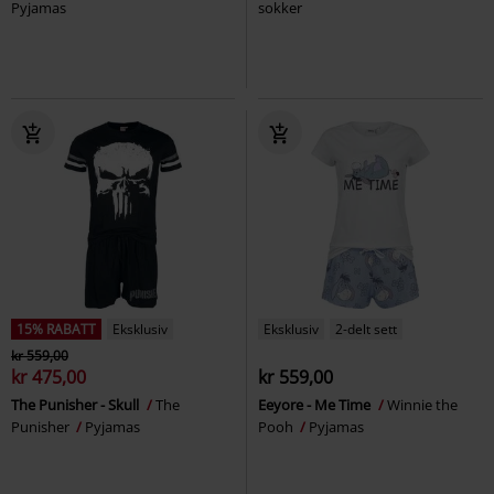
Pyjamas
sokker
15% RABATT
Eksklusiv
Eksklusiv
2-delt sett
kr 559,00
kr 475,00
kr 559,00
The Punisher - Skull
The
Eeyore - Me Time
Winnie the
Punisher
Pyjamas
Pooh
Pyjamas