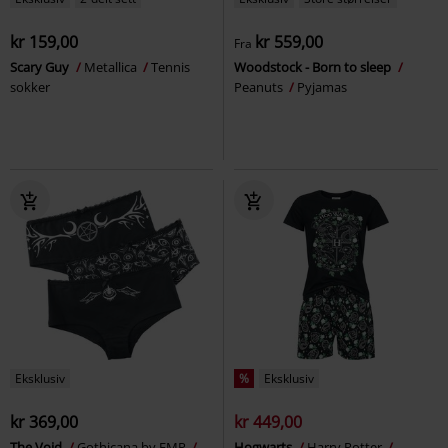
kr 159,00
kr 559,00
Fra
Scary Guy
Metallica
Tennis
Woodstock - Born to sleep
sokker
Peanuts
Pyjamas
Eksklusiv
%
Eksklusiv
kr 369,00
kr 449,00
The Void
Gothicana by EMP
Hogwarts
Harry Potter