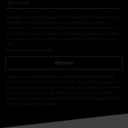
Jeg godkjenner at jeg frivillig godtar å få tilsendt EMPs nyhetsbrev og at
E.M.P Merchandising kan bruke min personlige data og sende
informasjon om produkter på et gjentatt basis. Min personlige data vil
kun bli brukt forsvarlig i henhold til
Data Privacy Policy
. Jeg kan ta tilbake
min godkjennelse når som helst ved å kontakte E.M.P Merchandising
mbH
Meld deg av nyhetsbrevet
her
.
Abonner
*Gyldig i 4 uker. Kan kun løses inn i nettbutikken. Kan ikke kombineres
med andre koder. Etter du har løst inn koden ved utsjekk vil avslaget
automatisk legges til bestillingen din. Bøker, Media, Billetter, Rammstein,
(Till) Lindemann, Die Ärzte, Die Toten Hosen, Feine Sahne Fischfilet,
Broilers, Böhse Onkelz, Gavekort & Varer som har en donasjon inkludert i
prisen er ekskludert fra tilbudet.