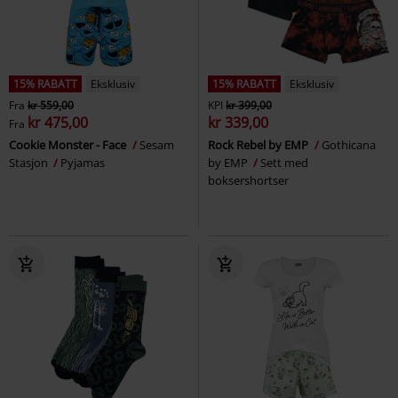
15% RABATT
Eksklusiv
15% RABATT
Eksklusiv
Fra
kr 559,00
KPI
kr 399,00
kr 475,00
kr 339,00
Fra
Cookie Monster - Face
Sesam
Rock Rebel by EMP
Gothicana
Stasjon
Pyjamas
by EMP
Sett med
boksershortser