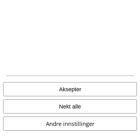
EMP App
Her kan du laste ned EMPs nye app helt gratis og ta del i alle de nye
funksjonene og fordelene!
A Warner Music Group Company
Aksepter
Nekt alle
Andre innstillinger