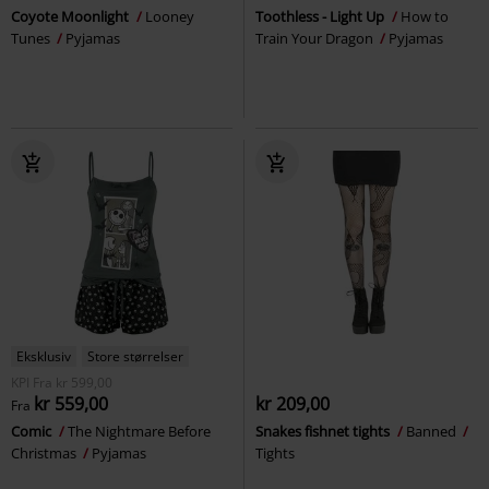
Coyote Moonlight
Looney
Toothless - Light Up
How to
Tunes
Pyjamas
Train Your Dragon
Pyjamas
Eksklusiv
Store størrelser
KPI
Fra
kr 599,00
kr 559,00
kr 209,00
Fra
Comic
The Nightmare Before
Snakes fishnet tights
Banned
Christmas
Pyjamas
Tights