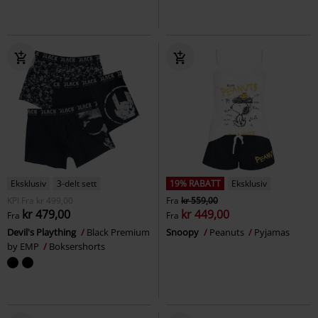
Eksklusiv
3-delt sett
19% RABATT
Eksklusiv
KPI
Fra
kr 499,00
Fra
kr 559,00
kr 479,00
kr 449,00
Fra
Fra
Devil's Plaything
Black Premium
Snoopy
Peanuts
Pyjamas
by EMP
Boksershorts