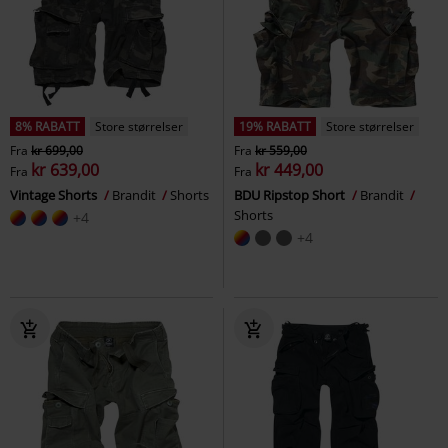
8% RABATT
Store størrelser
19% RABATT
Store størrelser
Fra
kr 699,00
Fra
kr 559,00
kr 639,00
kr 449,00
Fra
Fra
Vintage Shorts
Brandit
Shorts
BDU Ripstop Short
Brandit
Shorts
+4
+4