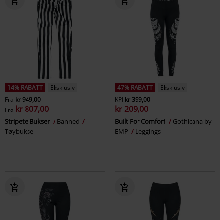
14% RABATT
Eksklusiv
47% RABATT
Eksklusiv
Fra
kr 949,00
KPI
kr 399,00
kr 807,00
kr 209,00
Fra
Stripete Bukser
Banned
Built For Comfort
Gothicana by
Tøybukse
EMP
Leggings