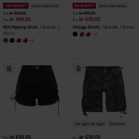
19% RABATT
Store størrelser
8% RABATT
Store størrelser
Fra
kr 559,00
Fra
kr 699,00
kr 449,00
kr 639,00
Fra
Fra
BDU Ripstop Short
Brandit
Vintage Shorts
Brandit
Shorts
Shorts
+4
+4
Lite igjen på lager
Eksklusiv
kr 639,00
kr 639,00
Fra
Fra