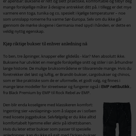
er åpenbar: Buksene er rett og slett praktiske, komfortable og tilbyr deg
mange forskjellige måter å designe antrekket ditt på. I tillegg er det mye
varmere enn toga, tunika og co, spesielt i kjølige temperaturer – noe
som unnslapp romerne fra varme Sør-Europa. Selv om du ikke går
gjennom de mørke skogene i Germania med spyd i hånden, er dette en
veldig nyttig egenskap.
Kjøp riktige bukser til enhver anledning nå
To ben, tre åpninger, knapper eller glidelås - klar? Men absolutt ikke.
Buksene har utviklet en mengde forskjellige snitt og stiler i sin århundrer
lange historie. De mulige bruksområdene er tilsvarende mange. Hvis du
foretrekker det løst og luftig, er Brandit-bukser, cargobukser og chinos,
som er like praktiske som de er uformelle, et godt valg, og finnes i
mange løse modeller for streetwear og fungerer også i
EMP nettbutikk
,
fra Black Premium by EMP til Rock Rebel av EMP.
Den blir enda koseligere med klassikeren komfort:
Ingenting sier «avslapning» som å slappe av i sofaen
med kosete joggebukse. Selvfølgelig er du ikke alltid
komfortabelt hjemme eller aktiv på idrettsbanen.
Hvis du leter etter bukser som passer til spesielle
anledninger, kan du ikke gå galt med Dickies-bukser