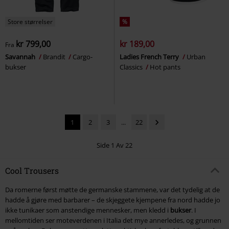
Store størrelser
%
kr 799,00
kr 189,00
Fra
Savannah
Brandit
Cargo-
Ladies French Terry
Urban
bukser
Classics
Hot pants
1
2
3
...
22
Side 1 Av 22
Cool Trousers
Da romerne først møtte de germanske stammene, var det tydelig at de
hadde å gjøre med barbarer – de skjeggete kjempene fra nord hadde jo
ikke tunikaer som anstendige mennesker, men kledd i
bukser
. I
mellomtiden ser moteverdenen i Italia det mye annerledes, og grunnen