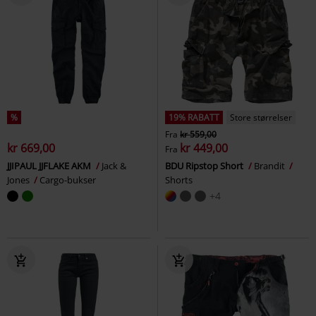
%
19% RABATT
Store størrelser
Fra
kr 559,00
kr 669,00
kr 449,00
Fra
JJIPAUL JJFLAKE AKM
Jack &
BDU Ripstop Short
Brandit
Jones
Cargo-bukser
Shorts
+4