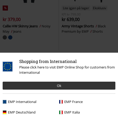
%
Lite igjen på lager
Eksklusiv
KPI
kr 799,00
kr 379,00
kr 639,00
Callie HW Skinny Jeans
Noisy
Army Vintage Shorts
Black
May
Jeans
Premium by EMP
Shorts
Shopping from International
Please click here to visit EMP Online Shop for customers from
International
Ok
EMP International
EMP France
Store størrelser
Eksklusiv
Store størrelser
EMP Deutschland
EMP Italia