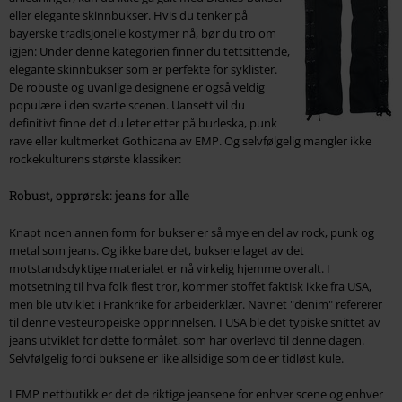
eller elegante skinnbukser. Hvis du tenker på
bayerske tradisjonelle kostymer nå, bør du tro om
igjen: Under denne kategorien finner du tettsittende,
elegante skinnbukser som er perfekte for syklister.
De robuste og uvanlige designene er også veldig
populære i den svarte scenen. Uansett vil du
definitivt finne det du leter etter på burleska, punk
rave eller kultmerket Gothicana av EMP. Og selvfølgelig mangler ikke
rockekulturens største klassiker:
Robust, opprørsk: jeans for alle
Knapt noen annen form for bukser er så mye en del av rock, punk og
metal som jeans. Og ikke bare det, buksene laget av det
motstandsdyktige materialet er nå virkelig hjemme overalt. I
motsetning til hva folk flest tror, kommer stoffet faktisk ikke fra USA,
men ble utviklet i Frankrike for arbeiderklær. Navnet "denim" refererer
til denne vesteuropeiske opprinnelsen. I USA ble det typiske snittet av
jeans utviklet for dette formålet, som har overlevd til denne dagen.
Selvfølgelig fordi buksene er like allsidige som de er tidløst kule.
I EMP nettbutikk er det de riktige jeansene for enhver scene og enhver