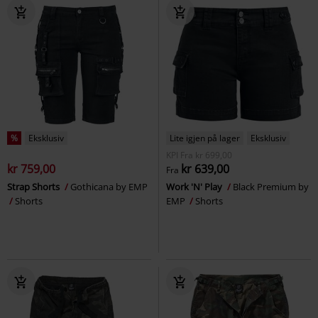
%
Eksklusiv
Lite igjen på lager
Eksklusiv
KPI
Fra
kr 699,00
kr 759,00
kr 639,00
Fra
Strap Shorts
Gothicana by EMP
Work 'N' Play
Black Premium by
Shorts
EMP
Shorts