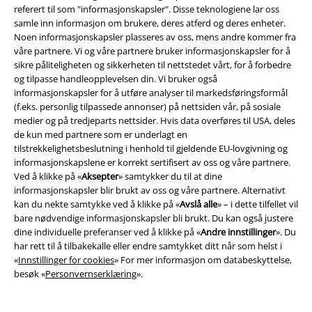
Kuttene er ekstremt varierte. Hvis du liker å bruke litt strammere, er du
referert til som "informasjonskapsler". Disse teknologiene lar oss
på den sikre siden med
bukser
i en slank passform eller i et moderne
samle inn informasjon om brukere, deres atferd og deres enheter.
skinny cut. Hvis du liker litt mer benplass, er bukser med et enkelt og
Noen informasjonskapsler plasseres av oss, mens andre kommer fra
tidløst rett snitt helt riktig. De er spesielt egnet for et uformelt antrekk til
våre partnere. Vi og våre partnere bruker informasjonskapsler for å
hverdagsbruk. Selvfølgelig liker damene også å rocke, og støvler er
sikre påliteligheten og sikkerheten til nettstedet vårt, for å forbedre
uunnværlige for rockere, metalheads og punkrockjenter. Derfor er
og tilpasse handleopplevelsen din. Vi bruker også
mange modeller spesialdesignet i en boot cut, som gir plass til sparkene.
informasjonskapsler for å utføre analyser til markedsføringsformål
Og hvis du vil slappe av komfortabelt og fortsatt være kul, er det ekstra
(f.eks. personlig tilpassede annonser) på nettsiden vår, på sosiale
brede, koselige kjærestesnittet det valgte for deg. Så stup inn i EMP
medier og på tredjeparts nettsider. Hvis data overføres til USA, deles
Shop nå og finn buksene som passer deg akkurat.
de kun med partnere som er underlagt en
tilstrekkelighetsbeslutning i henhold til gjeldende EU-lovgivning og
Hos oss finner du enda flere klær til en rekke anledninger. Bare fortsett å
informasjonskapslene er korrekt sertifisert av oss og våre partnere.
surfe her:
Ved å klikke på «
Aksepter
» samtykker du til at dine
informasjonskapsler blir brukt av oss og våre partnere. Alternativt
Biker jakker
kan du nekte samtykke ved å klikke på «
Avslå alle
» – i dette tilfellet vil
Kjøp klær
bare nødvendige informasjonskapsler bli brukt. Du kan også justere
Kjøp skinnjakker
dine individuelle preferanser ved å klikke på «
Andre innstillinger
». Du
Kjøp Lederhosen
har rett til å tilbakekalle eller endre samtykket ditt når som helst i
Badeshorts
«
Innstillinger for cookies
» For mer informasjon om databeskyttelse,
lang frakk
besøk «
Personvernserklæring
».
Denim skjorter
Kjøp skolisser
Kjøp sokker