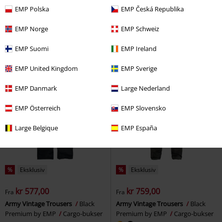
kr 479,00
kr 1.429,00
Fra
Fra
EMP Polska
EMP Česká Republika
Ladies Modal Culotte
Urban
Marlene Snekkerbukse
Voodoo
Classics
Tøybukse
Vixen
Overall
EMP Norge
EMP Schweiz
EMP Suomi
EMP Ireland
EMP United Kingdom
EMP Sverige
EMP Danmark
Large Nederland
EMP Österreich
EMP Slovensko
Large Belgique
EMP España
%
Eksklusiv
%
Eksklusiv
kr 577,00
kr 759,00
Fra
Fra
Army Vintage Trousers
Black
Army Vintage Trousers
Black
Premium by EMP
Cargo-bukser
Premium by EMP
Cargo-bukser