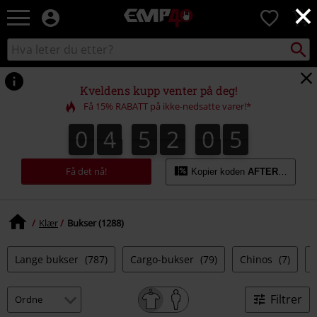
×
EMP
0
-
Musikk,
Søk
Søk
film,
i
TV
katalogen
og
Kveldens kupp venter på deg!
gaming
Få 15% RABATT på ikke-nedsatte varer!*
merch
-
0
4
5
2
0
4
0
4
5
2
0
3
0
0
5
3
4
Alternativ
mote
Få det nå!
Kopier koden
AFTERWORK
Klær
Bukser (1288)
Lange bukser
(787)
Cargo-bukser
(79)
Chinos
(7)
Filtrer