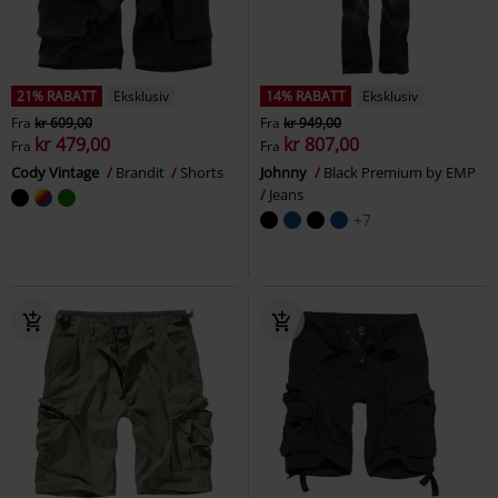
21% RABATT
Eksklusiv
14% RABATT
Eksklusiv
Fra
kr 609,00
Fra
kr 949,00
kr 479,00
kr 807,00
Fra
Fra
Cody Vintage
Brandit
Shorts
Johnny
Black Premium by EMP
Jeans
+7