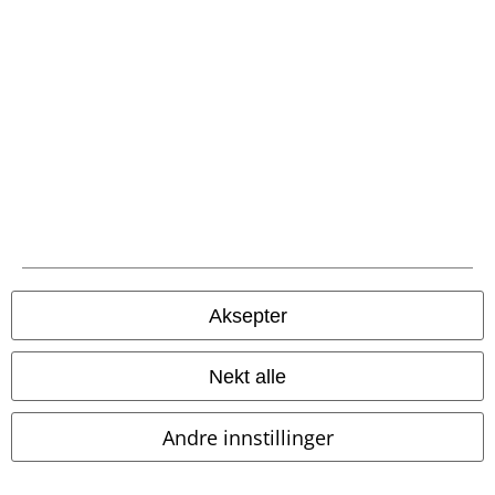
Kunstskinnjakke
15%
Nyhetsbrev
rabatt
Få en rabattkode på 15% når du blir abonnent!
Mer
Jeg godkjenner at jeg frivillig godtar å få tilsendt EMPs nyhetsbrev og at
Aksepter
E.M.P Merchandising kan bruke min personlige data og sende
informasjon om produkter på et gjentatt basis. Min personlige data vil
kun bli brukt forsvarlig i henhold til
Data Privacy Policy
. Jeg kan ta tilbake
Nekt alle
min godkjennelse når som helst ved å kontakte E.M.P Merchandising
mbH
Meld deg av nyhetsbrevet
her
.
Andre innstillinger
Abonner