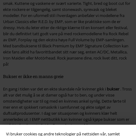
smak. Kuttene og vaskene er svært varierte. Tight, bred og boot cut for
ekte rockere er tilgjengelig, samt stonewash, syrevask og bleket
modeller. For en uformell stil i hverdagen anbefaler vi modellene fra
Urban Classics eller R.E.D. by EMP, som er like praktiske som de er
dressy. Hvis du leter etter de riktige klærne til en konsert eller festival,
blir du definitivt tatt godt vare på med rockemodellene fra Rock Rebel
av EMP, Forplay og den ekstra høye Full Volume by EMP-samlingen.
Med bandbuksene til Black Premium by EMP Signature Collection kan
ekte fans alltid ha favorittbandet sitt nær seg, enten AC/DC, Metallica,
Iron Maiden eller Motörhead. Rock jeansene dine, rock livet ditt, rock
på!
Bukser er ikke en manns greie
En gang i tiden var det en ekte skandale når kvinner gikk i
bukser
. Tross
alt var det mulig å se at damer også har to ben, og under visse
omstendigheter var til og med en kvinnes ankel synlig. Dette førte til
mer enn et sjokkert ramaskrik i samfunnet og økte salget av
duftsaltprodusenter. I dag ser situasjonen og kvinners klær helt
annerledes ut. I EMP nettbutikk kan kvinner også kjøpe bukser som er
perfekte for deres individuelle smak uten problemer.
Vi bruker cookies og andre teknologier på nettsiden vår, samlet