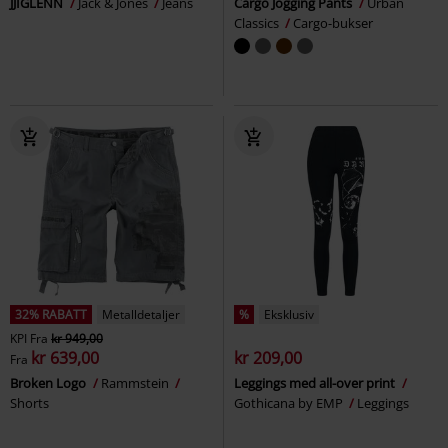
JJIGLENN
Jack & Jones
Jeans
Cargo Jogging Pants
Urban
Classics
Cargo-bukser
32% RABATT
Metalldetaljer
%
Eksklusiv
KPI
Fra
kr 949,00
kr 639,00
kr 209,00
Fra
Broken Logo
Rammstein
Leggings med all-over print
Shorts
Gothicana by EMP
Leggings