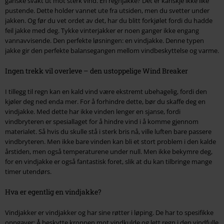
ganske svakt ut mot sterk vind. En regnjakke? Det er kanskje ikke like
pustende. Dette holder vannet ute fra utsiden, men du svetter under
jakken. Og før du vet ordet av det, har du blitt forkjølet fordi du hadde
feil jakke med deg. Tykke vinterjakker er noen ganger ikke engang
vannavvisende. Den perfekte løsningen: en vindjakke. Denne typen
jakke gir den perfekte balansegangen mellom vindbeskyttelse og varme.
Ingen trekk vil overleve – den ustoppelige Wind Breaker
I tillegg til regn kan en kald vind være ekstremt ubehagelig, fordi den
kjøler deg ned enda mer. For å forhindre dette, bør du skaffe deg en
vindjakke. Med dette har ikke vinden lenger en sjanse, fordi
vindbryteren er spesiallaget for å hindre vind i å komme gjennom
materialet. Så hvis du skulle stå i sterk bris nå, ville luften bare passere
vindbryteren. Men ikke bare vinden kan bli et stort problem i den kalde
årstiden, men også temperaturene under null. Men ikke bekymre deg,
for en vindjakke er også fantastisk foret, slik at du kan tilbringe mange
timer utendørs.
Hva er egentlig en vindjakke?
Vindjakker er vindjakker og har sine røtter i løping. De har to spesifikke
oppgaver: Å beskytte kroppen mot vindkulde og lett regn i den vindfulle