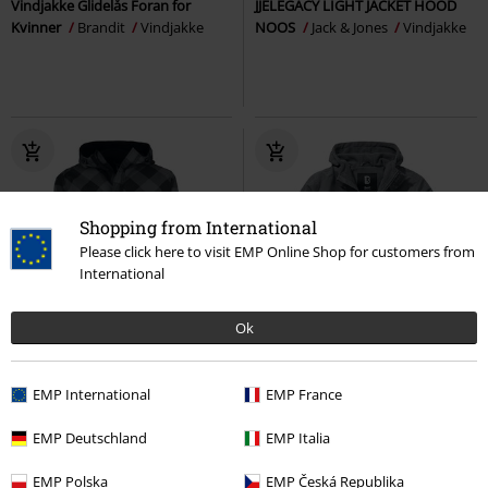
Vindjakke Glidelås Foran for
JJELEGACY LIGHT JACKET HOOD
Kvinner
Brandit
Vindjakke
NOOS
Jack & Jones
Vindjakke
Shopping from International
Please click here to visit EMP Online Shop for customers from
International
Ok
%
Lite igjen på lager
Lite igjen på lager
Store størrelser
kr 479,00
kr 799,00
EMP International
EMP France
Windbreaker classic
Brandit
Windbreaker Zip
Brandit
EMP Deutschland
EMP Italia
Vindjakke
Vindjakke
EMP Polska
EMP Česká Republika