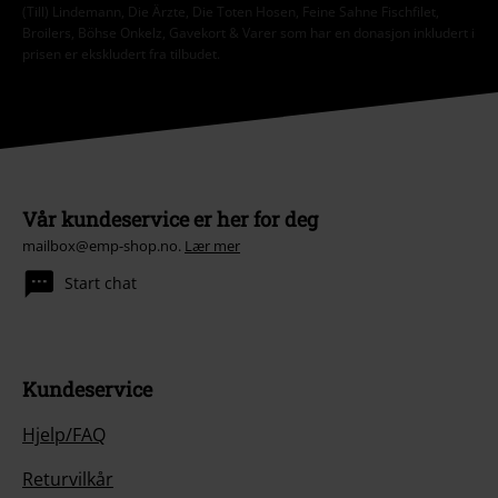
(Till) Lindemann, Die Ärzte, Die Toten Hosen, Feine Sahne Fischfilet,
Broilers, Böhse Onkelz, Gavekort & Varer som har en donasjon inkludert i
prisen er ekskludert fra tilbudet.
Vår kundeservice er her for deg
mailbox@emp-shop.no.
Lær mer
Start chat
Kundeservice
Hjelp/FAQ
Returvilkår