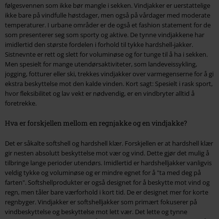
følgesvennen som ikke bør mangle i sekken. Vindjakker er uerstattelige
ikke bare på vindfulle høstdager, men også på vårdager med moderate
temperaturer. I urbane områder er de også et fashion statement for de
som presenterer seg som sporty og aktive. De tynne vindjakkene har
imidlertid den største fordelen i forhold til tykke hardshell-jakker.
Sistnevnte er rett og slett for voluminøse og for tunge til å ha i sekken.
Men spesielt for mange utendørsaktiviteter, som landeveissykling,
jogging, fotturer eller ski, trekkes vindjakker over varmegenserne for å gi
ekstra beskyttelse mot den kalde vinden. Kort sagt: Spesielt i rask sport,
hvor fleksibilitet og lav vekt er nødvendig, er en vindbryter alltid å
foretrekke.
Hva er forskjellen mellom en regnjakke og en vindjakke?
Det er såkalte softshell og hardshell klær. Forskjellen er at hardshell klær
gir nesten absolutt beskyttelse mot vær og vind. Dette gjør det mulig å
tilbringe lange perioder utendørs. Imidlertid er hardshelljakker vanligvis
veldig tykke og voluminøse og er mindre egnet for å "ta med deg på
farten". Softshellprodukter er også designet for å beskytte mot vind og
regn, men tåler bare værforhold i kort tid. De er designet mer for korte
regnbyger. Vindjakker er softshelljakker som primært fokuserer på
vindbeskyttelse og beskyttelse mot lett vær. Det lette og tynne