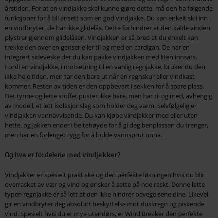
årstiden. For at en vindjakke skal kunne gjøre dette, må den ha følgende
funksjoner for å bli ansett som en god vindjakke. Du kan enkelt skli inn i
en vindbryter, de har ikke glidelås. Dette forhindrer at den kalde vinden
plystrer gjennom glidelåsen. Vindjakken er så bred at du enkelt kan
trekke den over en genser eller til og med en cardigan. De har en
integrert sideveske der du kan pakke vindjakken med liten innsats.
Fordi en vindjakke, i motsetning til en vanlig regnjakke, bruker du den
ikke hele tiden, men tar den bare ut når en regnskur eller vindkast
kommer. Resten av tiden er den oppbevart i sekken for å spare plass.
Det tynne og lette stoffet puster ikke bare, men har til og med, avhengig
av modell, et lett isolasjonslag som holder deg varm. Selvfølgelig er
vindjakken vannavvisende. Du kan kjøpe vindjakker med eller uten
hette, og jakken ender i beltehøyde for å gi deg benplassen du trenger,
men har en forlenget rygg for å holde vannsprut unna.
Og hva er fordelene med vindjakker?
Vindjakker er spesielt praktiske og den perfekte løsningen hvis du blir
overrasket av vær og vind og ønsker å sette på noe raskt. Denne lette
typen regnjakke er så lett at den ikke hindrer bevegelsene dine. Likevel
gir en vindbryter deg absolutt beskyttelse mot duskregn og piskende
vind. Spesielt hvis du er mye utendørs, er Wind Breaker den perfekte