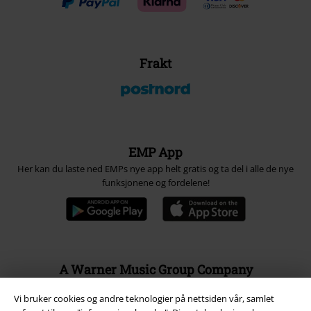
Frakt
EMP App
Her kan du laste ned EMPs nye app helt gratis og ta del i alle de nye
funksjonene og fordelene!
A Warner Music Group Company
Vi bruker cookies og andre teknologier på nettsiden vår, samlet