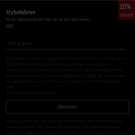
15%
Nyhetsbrev
rabatt
Få en rabattkode på 15% når du blir abonnent!
Mer
Jeg godkjenner at jeg frivillig godtar å få tilsendt EMPs nyhetsbrev og at
E.M.P Merchandising kan bruke min personlige data og sende
informasjon om produkter på et gjentatt basis. Min personlige data vil
kun bli brukt forsvarlig i henhold til
Data Privacy Policy
. Jeg kan ta tilbake
min godkjennelse når som helst ved å kontakte E.M.P Merchandising
mbH
Meld deg av nyhetsbrevet
her
.
Abonner
*Gyldig i 4 uker. Kan kun løses inn i nettbutikken. Kan ikke kombineres
med andre koder. Etter du har løst inn koden ved utsjekk vil avslaget
automatisk legges til bestillingen din. Bøker, Media, Billetter, Rammstein,