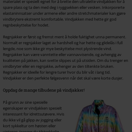
materialet er spesielt egnet for å brette den ultralette vindjakken for å
spare plass og ta den med deg i ryggsekken eller vesken. Inkorporerte
elastaninnsatser under armene eller andre stretchmaterialer kan gjøre
vindbrytere ekstremt komfortable. Vindjakken med hette gir god
regnbeskyttelse for hodet.
Regnjakker er først og fremst ment å holde fuktighet unna permanent.
Normalt er regnjakker laget av hardshell og har hette og glidelås i full
lengde, noe som ikke gir mye beskyttelse mot plystrende vind.
Regnjakker kan være vanntette eller vannavvisende, og avhengig av
kvaliteten på jakken, kan svette slippes ut på utsiden. Om du trenger en
vindbryter eller en regnjakke, avhenger av den tiltenkte bruken.
Regnjakker er ideelle for lengre turer hvor du blir våt i lang tid.
Vindjakker er den perfekte følgesvenn når det skal være korte dusjer.
Oppdag de mange tilbudene på vindjakker!
På grunn av sine spesielle
egenskaper er vindjakken spesielt
interessant for idrettsutøvere. Hvis
du ikke vil gå glipp av jogging eller
kort sykkeltur om høsten eller
vinteren, trenger du tilstrekkelig