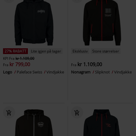
27% RABATT
Lite igjen på lager
Eksklusiv
Store størrelser
KPI
Fra
kr 1.109,00
kr 799,00
kr 1.109,00
Fra
Fra
Logo
Paleface Swiss
Vindjakke
Nonagram
Slipknot
Vindjakke