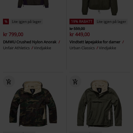
%
Lite igjen på lager
19% RABATT
Lite igjen på lager
kr 559,00
kr 799,00
kr 449,00
DMWU Crushed Nylon Anorak
Vindtett løpejakke for damer
Unfair Athletics
Vindjakke
Urban Classics
Vindjakke