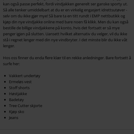
kan også passe perfekt, fordi vindjakken generelt ser ganske sporty ut.
Så alle tenker umiddelbart at du er en virkelig engasjert idrettsutøver -
selv om du ikke gjør mye! Så bare ta en titt rundt i EMP nettbutikk og
kjøp din nye vindjakke online med bare noen få klikk. Men du kan også
bestille de billige vindjakkene på konto, hvis det fortsatt er så mye
penger igjen på slutten. Uansett hvilket alternativ du velger, vil du ikke
stå i regnet lenger med din nye vindbryter. I det minste blir du ikke våt
lenger.
Hos oss finner du enda flere klær til en rekke anledninger. Bare fortsett å
surfe her:
Vakkert undertøy
Ermeløs vest
Stoff shorts
Høstjakke
Badetøy
Tree Cutter skjorte
Kjøp sko
Jeans