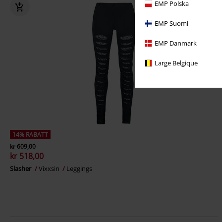
EMP Polska
EMP Suomi
EMP Danmark
Large Belgique
14% RABATT
kr 609,00
kr 518,00
Slasher
Vixxsin
Leggings