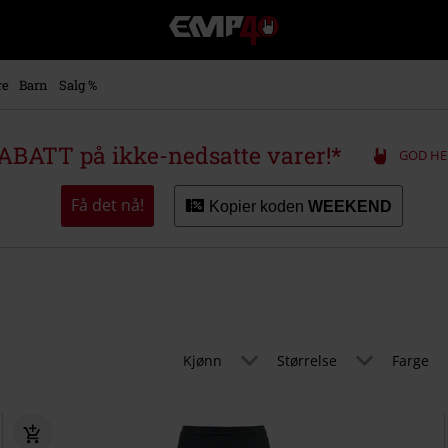
EMP
-
Musikk,
film,
re
Barn
Salg %
TV
og
gaming
ABATT på ikke-nedsatte varer!*
GOD HE
merch
-
Alternativ
Få det nå!
Kopier koden
WEEKEND
mote
Kjønn
Størrelse
Farge