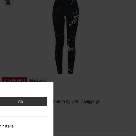
21% RABATT
Eksklusiv
KPI
Fra
kr 399,00
kr 314,00
Fra
Built For Comfort
Black Premium by EMP
Leggings
Ok
P Italia