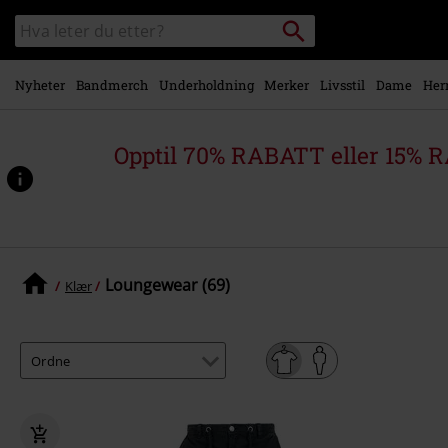
Skipp til
Søk
Søk
hovedinnhold
i
katalogen
Nyheter
Bandmerch
Underholdning
Merker
Livsstil
Dame
Her
Opptil 70% RABATT eller 15% R
Loungewear (69)
Klær