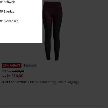
P Schweiz
P Sverige
P Slovensko
21% RABATT
Eksklusiv
KPI
Fra
kr 399,00
kr 314,00
Fra
Built For Comfort
Black Premium by EMP
Leggings