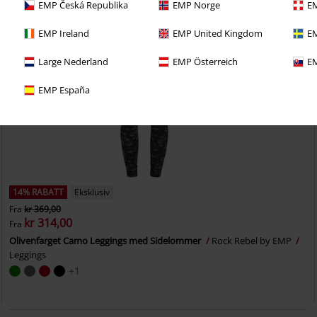
EMP Česká Republika
EMP Norge
EM
EMP Ireland
EMP United Kingdom
EM
Large Nederland
EMP Österreich
EM
EMP España
14% RABATT
Eksklusiv
Fra
kr 369,00
kr 314,00
Fra
Olivenfarget Camo Leggings med Sidelommer
Rock Rebel by EMP
Leggings
+1