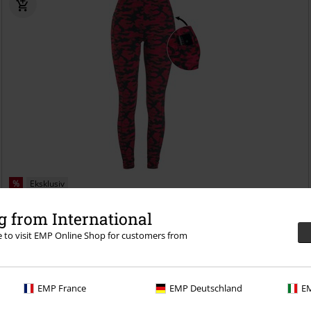
%
Eksklusiv
kr 191,00
 from International
Fra
Røde Camo Leggings med Sidelommer
Rock Rebel by EMP
re to visit EMP Online Shop for customers from
Leggings
+1
EMP France
EMP Deutschland
EM