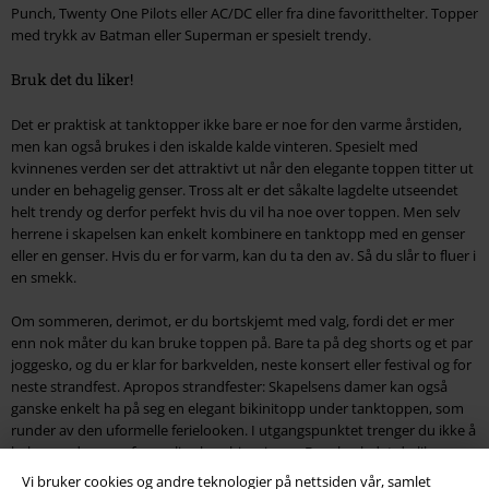
Punch, Twenty One Pilots eller AC/DC eller fra dine favoritthelter. Topper
med trykk av Batman eller Superman er spesielt trendy.
Bruk det du liker!
Det er praktisk at tanktopper ikke bare er noe for den varme årstiden,
men kan også brukes i den iskalde kalde vinteren. Spesielt med
kvinnenes verden ser det attraktivt ut når den elegante toppen titter ut
under en behagelig genser. Tross alt er det såkalte lagdelte utseendet
helt trendy og derfor perfekt hvis du vil ha noe over toppen. Men selv
herrene i skapelsen kan enkelt kombinere en tanktopp med en genser
eller en genser. Hvis du er for varm, kan du ta den av. Så du slår to fluer i
en smekk.
Om sommeren, derimot, er du bortskjemt med valg, fordi det er mer
enn nok måter du kan bruke toppen på. Bare ta på deg shorts og et par
joggesko, og du er klar for barkvelden, neste konsert eller festival og for
neste strandfest. Apropos strandfester: Skapelsens damer kan også
ganske enkelt ha på seg en elegant bikinitopp under tanktoppen, som
runder av den uformelle ferielooken. I utgangspunktet trenger du ikke å
bekymre deg mye for mulige kombinasjoner. Bare bruk det du liker.
Vi bruker cookies og andre teknologier på nettsiden vår, samlet