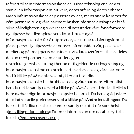
referert til som "informasjonskapsler". Disse teknologiene lar oss
15%
samle inn informasjon om brukere, deres atferd og deres enheter.
Nyhetsbrev
rabatt
Noen informasjonskapsler plasseres av oss, mens andre kommer fra
Få en rabattkode på 15% når du blir abonnent!
våre partnere. Vi og våre partnere bruker informasjonskapsler for å
Mer
sikre påliteligheten og sikkerheten til nettstedet vårt, for å forbedre
og tilpasse handleopplevelsen din. Vi bruker også
informasjonskapsler for å utføre analyser til markedsføringsformål
(f.eks. personlig tilpassede annonser) på nettsiden vår, på sosiale
medier og på tredjeparts nettsider. Hvis data overføres til USA, deles
de kun med partnere som er underlagt en
Jeg godkjenner at jeg frivillig godtar å få tilsendt EMPs nyhetsbrev og at
tilstrekkelighetsbeslutning i henhold til gjeldende EU-lovgivning og
E.M.P Merchandising kan bruke min personlige data og sende
informasjon om produkter på et gjentatt basis. Min personlige data vil
informasjonskapslene er korrekt sertifisert av oss og våre partnere.
kun bli brukt forsvarlig i henhold til
Data Privacy Policy
. Jeg kan ta tilbake
Ved å klikke på «
Aksepter
» samtykker du til at dine
min godkjennelse når som helst ved å kontakte E.M.P Merchandising
informasjonskapsler blir brukt av oss og våre partnere. Alternativt
mbH
kan du nekte samtykke ved å klikke på «
Avslå alle
» – i dette tilfellet vil
Meld deg av nyhetsbrevet
her
.
bare nødvendige informasjonskapsler bli brukt. Du kan også justere
dine individuelle preferanser ved å klikke på «
Andre innstillinger
». Du
Abonner
har rett til å tilbakekalle eller endre samtykket ditt når som helst i
«
Innstillinger for cookies
» For mer informasjon om databeskyttelse,
besøk «
Personvernserklæring
».
*Gyldig i 4 uker. Kan kun løses inn i nettbutikken. Kan ikke kombineres
med andre koder. Etter du har løst inn koden ved utsjekk vil avslaget
automatisk legges til bestillingen din. Bøker, Media, Billetter, Rammstein,