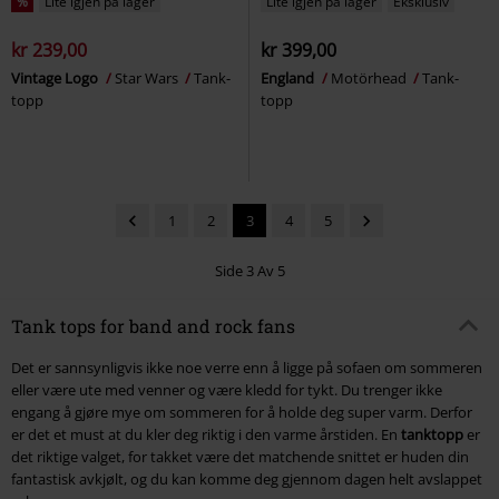
%
Lite igjen på lager
Lite igjen på lager
Eksklusiv
kr 239,00
kr 399,00
Vintage Logo
Star Wars
Tank-
England
Motörhead
Tank-
topp
topp
1
2
3
4
5
Side 3 Av 5
Tank tops for band and rock fans
Det er sannsynligvis ikke noe verre enn å ligge på sofaen om sommeren
eller være ute med venner og være kledd for tykt. Du trenger ikke
engang å gjøre mye om sommeren for å holde deg super varm. Derfor
er det et must at du kler deg riktig i den varme årstiden. En
tanktopp
er
det riktige valget, for takket være det matchende snittet er huden din
fantastisk avkjølt, og du kan komme deg gjennom dagen helt avslappet