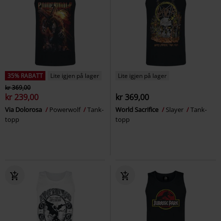
35% RABATT
Lite igjen på lager
Lite igjen på lager
kr 369,00
kr 239,00
kr 369,00
Via Dolorosa
Powerwolf
Tank-
World Sacrifice
Slayer
Tank-
topp
topp