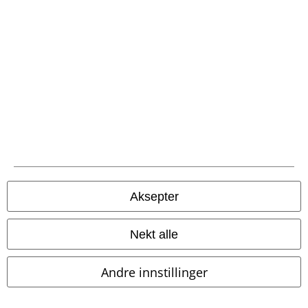
(Till) Lindemann, Die Ärzte, Die Toten Hosen, Feine Sahne Fischfilet,
Broilers, Böhse Onkelz, Gavekort & Varer som har en donasjon inkludert i
prisen er ekskludert fra tilbudet.
Vår kundeservice er her for deg
Tilgjengelig igjen: Mandag fra 08:00 til 13:00.
Lær mer
Start chat
Aksepter
Nekt alle
Kundeservice
Hjelp/FAQ
Andre innstillinger
Returvilkår