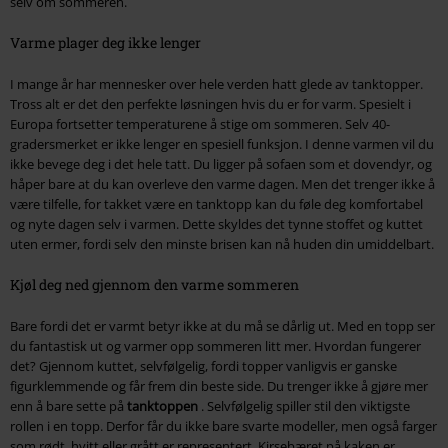
selv om sommeren.
Varme plager deg ikke lenger
I mange år har mennesker over hele verden hatt glede av tanktopper.
Tross alt er det den perfekte løsningen hvis du er for varm. Spesielt i
Europa fortsetter temperaturene å stige om sommeren. Selv 40-
gradersmerket er ikke lenger en spesiell funksjon. I denne varmen vil du
ikke bevege deg i det hele tatt. Du ligger på sofaen som et dovendyr, og
håper bare at du kan overleve den varme dagen. Men det trenger ikke å
være tilfelle, for takket være en tanktopp kan du føle deg komfortabel
og nyte dagen selv i varmen. Dette skyldes det tynne stoffet og kuttet
uten ermer, fordi selv den minste brisen kan nå huden din umiddelbart.
Kjøl deg ned gjennom den varme sommeren
Bare fordi det er varmt betyr ikke at du må se dårlig ut. Med en topp ser
du fantastisk ut og varmer opp sommeren litt mer. Hvordan fungerer
det? Gjennom kuttet, selvfølgelig, fordi topper vanligvis er ganske
figurklemmende og får frem din beste side. Du trenger ikke å gjøre mer
enn å bare sette på
tanktoppen
. Selvfølgelig spiller stil den viktigste
rollen i en topp. Derfor får du ikke bare svarte modeller, men også farger
som rødt, hvitt eller grått er representert. Kirsebæret på kaken er