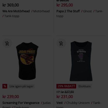
kr 369,00
kr 369,00
kr 295,00
We Are Motörhead
Motörhead
Papa 2 The Stuff
Ghost
Tank-
Tank-topp
topp
%
Lite igjen på lager
29% RABATT
Eksklusiv
KPI
kr 327,50
kr 239,00
kr 231,00
Screaming For Vengeance
Judas
Vest
Chubby Unicorn
Tank-
Priest
Tank-topp
topp