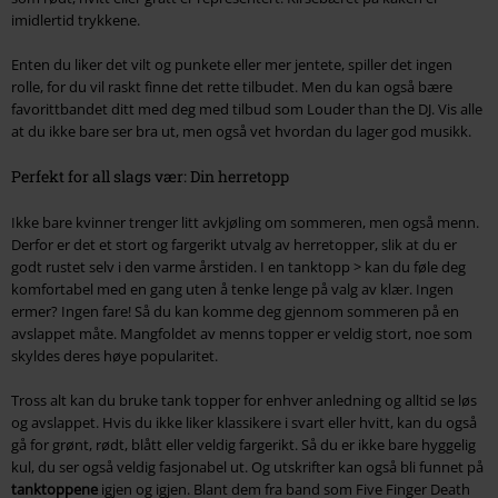
imidlertid trykkene.
Enten du liker det vilt og punkete eller mer jentete, spiller det ingen
rolle, for du vil raskt finne det rette tilbudet. Men du kan også bære
favorittbandet ditt med deg med tilbud som Louder than the DJ. Vis alle
at du ikke bare ser bra ut, men også vet hvordan du lager god musikk.
Perfekt for all slags vær: Din herretopp
Ikke bare kvinner trenger litt avkjøling om sommeren, men også menn.
Derfor er det et stort og fargerikt utvalg av herretopper, slik at du er
godt rustet selv i den varme årstiden. I en tanktopp > kan du føle deg
komfortabel med en gang uten å tenke lenge på valg av klær. Ingen
ermer? Ingen fare! Så du kan komme deg gjennom sommeren på en
avslappet måte. Mangfoldet av menns topper er veldig stort, noe som
skyldes deres høye popularitet.
Tross alt kan du bruke tank topper for enhver anledning og alltid se løs
og avslappet. Hvis du ikke liker klassikere i svart eller hvitt, kan du også
gå for grønt, rødt, blått eller veldig fargerikt. Så du er ikke bare hyggelig
kul, du ser også veldig fasjonabel ut. Og utskrifter kan også bli funnet på
tanktoppene
igjen og igjen. Blant dem fra band som Five Finger Death