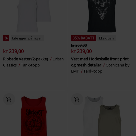
%
Lite igjen på lager
35% RABATT
Eksklusiv
kr 369,00
kr 239,00
kr 239,00
Ribbede Vester (2-pakke)
Urban
Vest med Hodeskalle front print
Classics
Tank-topp
og mesh detaljer
Gothicana by
EMP
Tank-topp