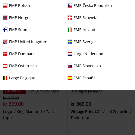
Tank-topp
EMP Polska
EMP Česká Republika
EMP Norge
EMP Schweiz
EMP Suomi
EMP Ireland
EMP United Kingdom
EMP Sverige
EMP Danmark
Large Nederland
EMP Österreich
EMP Slovensko
Large Belgique
EMP España
7% RABATT
Lite igjen på lager
Lite igjen på lager
kr 399,00
kr 369,00
kr 369,00
Logo
King Diamond
Tank-
Vintage Print LZ1
Led Zeppelin
topp
Tank-topp