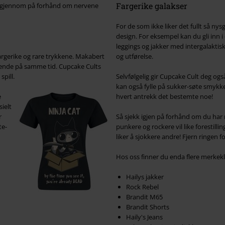
Fargerike galakser
ye gjennom på forhånd om nervene
For de som ikke liker det fullt så nys
design. For eksempel kan du gli inn i
leggings og jakker med intergalaktisk 
fargerike og rare trykkene. Makabert
og utførelse.
rrende på samme tid. Cupcake Cults
spill.
Selvfølgelig gir Cupcake Cult deg og
kan også fylle på sukker-søte smykke
e
hvert antrekk det bestemte noe!
ielt
r
Så sjekk igjen på forhånd om du har m
te-
punkere og rockere vil like forestil
liker å sjokkere andre! Fjern ringen f
Hos oss finner du enda flere merkeklæ
Hailys jakker
Rock Rebel
Brandit M65
Brandit Shorts
Haily's Jeans