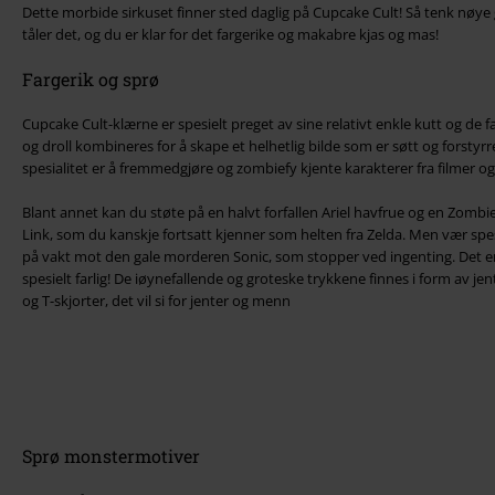
Dette morbide sirkuset finner sted daglig på Cupcake Cult! Så tenk nø
tåler det, og du er klar for det fargerike og makabre kjas og mas!
Fargerik og sprø
Cupcake Cult-klærne er spesielt preget av sine relativt enkle kutt og de 
og droll kombineres for å skape et helhetlig bilde som er søtt og forsty
spesialitet er å fremmedgjøre og zombiefy kjente karakterer fra filmer og 
Blant annet kan du støte på en halvt forfallen Ariel havfrue og en Zombi
Link, som du kanskje fortsatt kjenner som helten fra Zelda. Men vær spes
på vakt mot den gale morderen Sonic, som stopper ved ingenting. Det e
spesielt farlig! De iøynefallende og groteske trykkene finnes i form av jen
og T-skjorter, det vil si for jenter og menn
Sprø monstermotiver