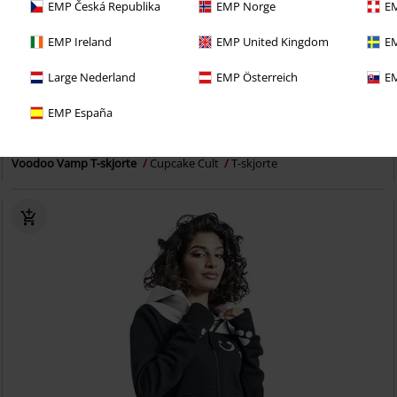
EMP Česká Republika
EMP Norge
EM
EMP Ireland
EMP United Kingdom
EM
Large Nederland
EMP Österreich
EM
7% RABATT
Lite igjen på lager
EMP España
kr 399,00
kr 369,00
Voodoo Vamp T-skjorte
Cupcake Cult
T-skjorte