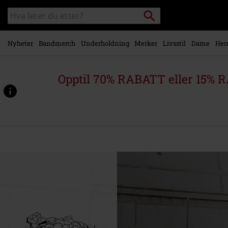
Skipp til
Søk
Søk
hovedinnhold
i
katalogen
Nyheter
Bandmerch
Underholdning
Merker
Livsstil
Dame
Her
Opptil 70% RABATT eller 15% R