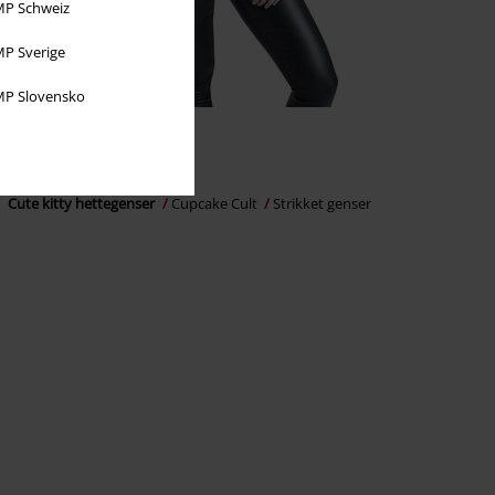
P Schweiz
P Sverige
P Slovensko
%
Lite igjen på lager
kr 639,00
Cute kitty hettegenser
Cupcake Cult
Strikket genser