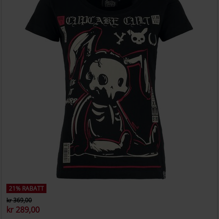
21% RABATT
kr 369,00
kr 289,00