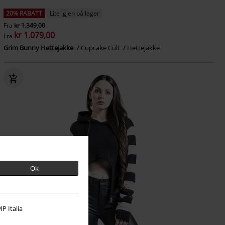
20% RABATT
Lite igjen på lager
Fra
kr 1.349,00
kr 1.079,00
Fra
Grim Bunny Hettejakke
Cupcake Cult
Hettejakke
Ok
P Italia