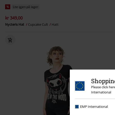
%
Lite igjen på lager
kr 349,00
Nycteris Hat
Cupcake Cult
Hatt
Shopping
Please click he
International
EMP International