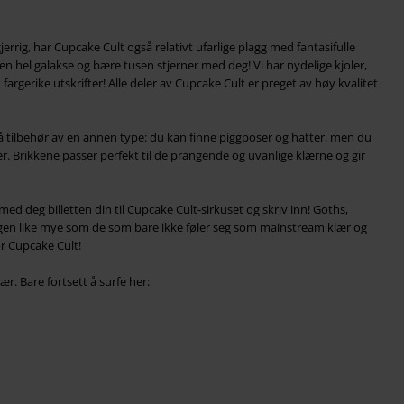
gjerrig, har Cupcake Cult også relativt ufarlige plagg med fantasifulle
 en hel galakse og bære tusen stjerner med deg! Vi har nydelige kjoler,
fargerike utskrifter! Alle deler av Cupcake Cult er preget av høy kvalitet
så tilbehør av en annen type: du kan finne piggposer og hatter, men du
r. Brikkene passer perfekt til de prangende og uvanlige klærne og gir
ed deg billetten din til Cupcake Cult-sirkuset og skriv inn! Goths,
lingen like mye som de som bare ikke føler seg som mainstream klær og
or Cupcake Cult!
r. Bare fortsett å surfe her: