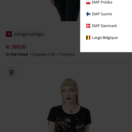
EMP Polska
EMP Suomi
EMP Danmark
%
Lite igjen på lager
Large Belgique
kr 369,00
In the mood
Cupcake Cult
T-skjorte