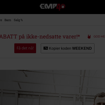
EMP
-
Musikk,
film,
re
Barn
Salg %
TV
og
gaming
ABATT på ikke-nedsatte varer!*
GOD HE
merch
-
Alternativ
Få det nå!
Kopier koden
WEEKEND
mote