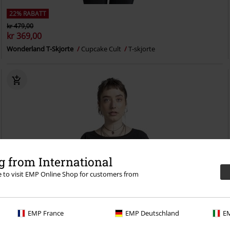
22% RABATT
kr 479,00
kr 369,00
Wonderland T-Skjorte
Cupcake Cult
T-skjorte
 from International
re to visit EMP Online Shop for customers from
EMP France
EMP Deutschland
EM