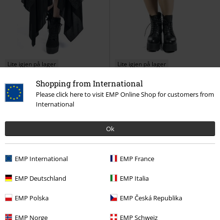
Lite igjen på lager
Lite igjen på lager
KPI
kr 699,00
Shopping from International
kr 1.109,00
kr 479,00
Please click here to visit EMP Online Shop for customers from
Skjørt med Lag
Gothicana by
Skjørt med gjennomsiktige
International
EMP
Middellangt skjørt
detaljer
Gothicana by EMP
Kort skjørt
Ok
EMP International
EMP France
EMP Deutschland
EMP Italia
EMP Polska
EMP Česká Republika
EMP Norge
EMP Schweiz