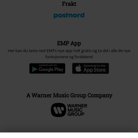
Frakt
EMP App
Her kan du laste ned EMPs nye app helt gratis og ta del i alle de nye
funksjonene og fordelene!
A Warner Music Group Company