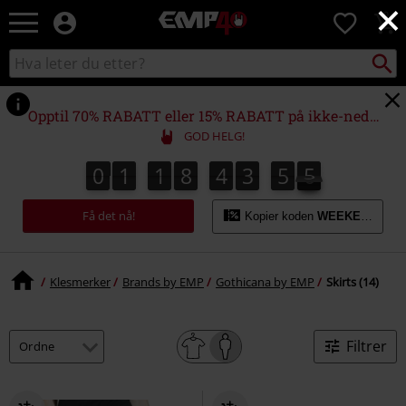
×
EMP
0
-
Musikk,
Søk
Søk
film,
i
TV
katalogen
og
Opptil 70% RABATT eller 15% RABATT på ikke-nedsatte varer!*
gaming
GOD HELG!
merch
-
0
1
1
8
4
3
5
5
5
0
1
1
8
4
3
5
4
4
4
0
6
Alternativ
mote
Få det nå!
Kopier koden
WEEKEND
Klesmerker
Brands by EMP
Gothicana by EMP
Skirts (14)
Filtrer