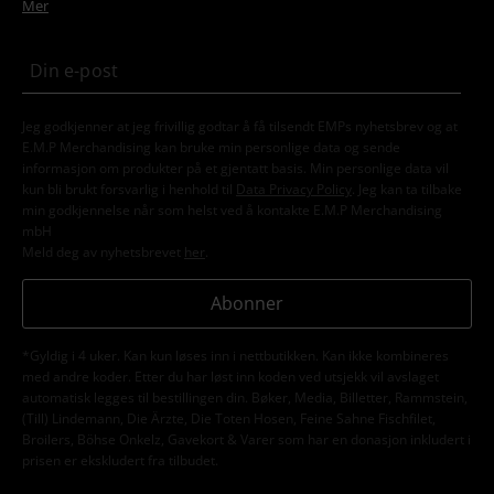
Mer
Jeg godkjenner at jeg frivillig godtar å få tilsendt EMPs nyhetsbrev og at
E.M.P Merchandising kan bruke min personlige data og sende
informasjon om produkter på et gjentatt basis. Min personlige data vil
kun bli brukt forsvarlig i henhold til
Data Privacy Policy
. Jeg kan ta tilbake
min godkjennelse når som helst ved å kontakte E.M.P Merchandising
mbH
Meld deg av nyhetsbrevet
her
.
Abonner
*Gyldig i 4 uker. Kan kun løses inn i nettbutikken. Kan ikke kombineres
med andre koder. Etter du har løst inn koden ved utsjekk vil avslaget
automatisk legges til bestillingen din. Bøker, Media, Billetter, Rammstein,
(Till) Lindemann, Die Ärzte, Die Toten Hosen, Feine Sahne Fischfilet,
Broilers, Böhse Onkelz, Gavekort & Varer som har en donasjon inkludert i
prisen er ekskludert fra tilbudet.