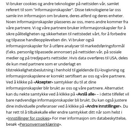
Vi bruker cookies og andre teknologier på nettsiden vår, samlet
referert til som "informasjonskapsler". Disse teknologiene lar oss
samle inn informasjon om brukere, deres atferd og deres enheter.
Noen informasjonskapsler plasseres av oss, mens andre kommer fra
våre partnere. Vi og våre partnere bruker informasjonskapsler for å
sikre påliteligheten og sikkerheten til nettstedet vårt, for å forbedre
og tilpasse handleopplevelsen din. Vi bruker også
Juridisk informasjon/Vilkår
informasjonskapsler for å utføre analyser til markedsføringsformål
(f.eks. personlig tilpassede annonser) på nettsiden vår, på sosiale
Vilkår
medier og på tredjeparts nettsider. Hvis data overføres til USA, deles
de kun med partnere som er underlagt en
Impressum
tilstrekkelighetsbeslutning i henhold til gjeldende EU-lovgivning og
informasjonskapslene er korrekt sertifisert av oss og våre partnere.
Ved å klikke på «
Aksepter
» samtykker du til at dine
Konfidensialitetserklæring
informasjonskapsler blir brukt av oss og våre partnere. Alternativt
kan du nekte samtykke ved å klikke på «
Avslå alle
» – i dette tilfellet vil
Avfallshåndtering og miljøbeskyttelse
bare nødvendige informasjonskapsler bli brukt. Du kan også justere
dine individuelle preferanser ved å klikke på «
Andre innstillinger
». Du
Samsvarserklæring
har rett til å tilbakekalle eller endre samtykket ditt når som helst i
«
Innstillinger for cookies
» For mer informasjon om databeskyttelse,
Innstillinger for cookies
besøk «
Personvernserklæring
».