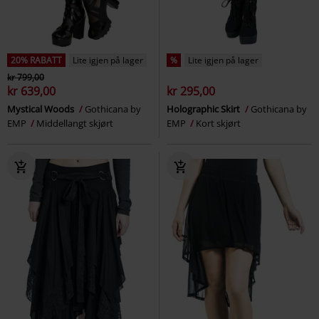
20% RABATT
Lite igjen på lager
%
Lite igjen på lager
kr 799,00
kr 639,00
kr 295,00
Mystical Woods
Gothicana by
Holographic Skirt
Gothicana by
EMP
Middellangt skjørt
EMP
Kort skjørt