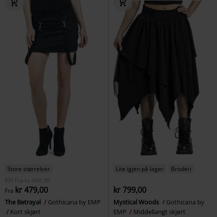
Store størrelser
Lite igjen på lager
Broderi
KPI
Fra
kr 499,00
kr 479,00
kr 799,00
Fra
The Betrayal
Gothicana by EMP
Mystical Woods
Gothicana by
Kort skjørt
EMP
Middellangt skjørt