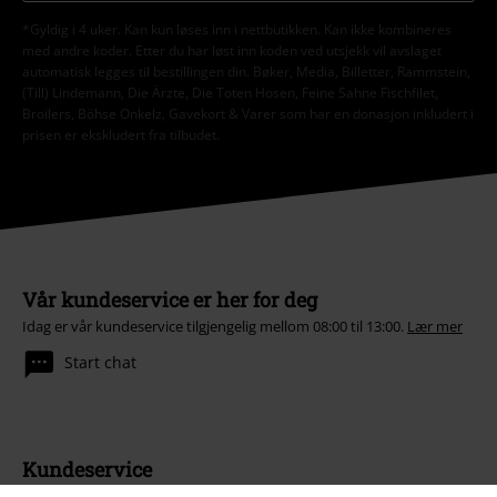
*Gyldig i 4 uker. Kan kun løses inn i nettbutikken. Kan ikke kombineres
med andre koder. Etter du har løst inn koden ved utsjekk vil avslaget
automatisk legges til bestillingen din. Bøker, Media, Billetter, Rammstein,
(Till) Lindemann, Die Ärzte, Die Toten Hosen, Feine Sahne Fischfilet,
Broilers, Böhse Onkelz, Gavekort & Varer som har en donasjon inkludert i
prisen er ekskludert fra tilbudet.
Vår kundeservice er her for deg
Idag er vår kundeservice tilgjengelig mellom 08:00 til 13:00.
Lær mer
Start chat
Kundeservice