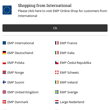
Hjelp/FAQ
Shopping from International
Please click here to visit EMP Online Shop for customers from
Returvilkår
International
Returner en vare
Ok
Generell størrelsesguide
Betalingsmåter
EMP International
EMP France
EMP Deutschland
EMP Italia
EMP Polska
EMP Česká Republika
Tilbud til deg
EMP Norge
EMP Schweiz
Konkurranser
EMP Suomi
EMP Ireland
Gavekort
EMP United Kingdom
EMP Sverige
EMP Danmark
Large Nederland
Om EMP