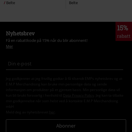
Belte
Belte
15%
Nyhetsbrev
rabatt
Få en rabattkode på 15% når du blir abonnent!
Mer
Jeg godkjenner at jeg frivillig godtar å få tilsendt EMPs nyhetsbrev og at
E.M.P Merchandising kan bruke min personlige data og sende
informasjon om produkter på et gjentatt basis. Min personlige data vil
kun bli brukt forsvarlig i henhold til
Data Privacy Policy
. Jeg kan ta tilbake
min godkjennelse når som helst ved å kontakte E.M.P Merchandising
mbH
Meld deg av nyhetsbrevet
her
.
Abonner