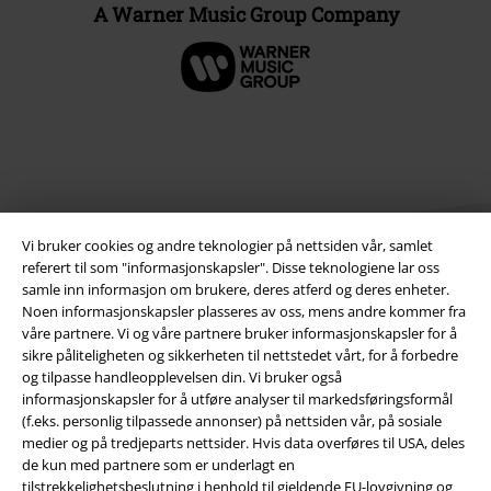
A Warner Music Group Company
Vi bruker cookies og andre teknologier på nettsiden vår, samlet
referert til som "informasjonskapsler". Disse teknologiene lar oss
samle inn informasjon om brukere, deres atferd og deres enheter.
Noen informasjonskapsler plasseres av oss, mens andre kommer fra
Juridisk informasjon/Vilkår
våre partnere. Vi og våre partnere bruker informasjonskapsler for å
sikre påliteligheten og sikkerheten til nettstedet vårt, for å forbedre
Vilkår
og tilpasse handleopplevelsen din. Vi bruker også
informasjonskapsler for å utføre analyser til markedsføringsformål
Impressum
(f.eks. personlig tilpassede annonser) på nettsiden vår, på sosiale
medier og på tredjeparts nettsider. Hvis data overføres til USA, deles
de kun med partnere som er underlagt en
Konfidensialitetserklæring
tilstrekkelighetsbeslutning i henhold til gjeldende EU-lovgivning og