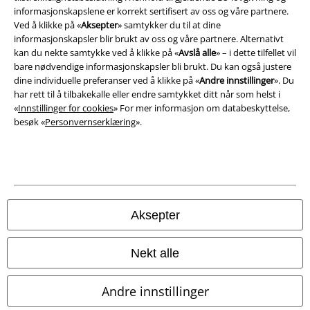
informasjonskapslene er korrekt sertifisert av oss og våre partnere.
Avfallshåndtering og miljøbeskyttelse
Ved å klikke på «
Aksepter
» samtykker du til at dine
informasjonskapsler blir brukt av oss og våre partnere. Alternativt
Samsvarserklæring
kan du nekte samtykke ved å klikke på «
Avslå alle
» – i dette tilfellet vil
bare nødvendige informasjonskapsler bli brukt. Du kan også justere
Innstillinger for cookies
dine individuelle preferanser ved å klikke på «
Andre innstillinger
». Du
har rett til å tilbakekalle eller endre samtykket ditt når som helst i
«
Innstillinger for cookies
» For mer informasjon om databeskyttelse,
Angre bestilling
besøk «
Personvernserklæring
».
Alle priser inkluderer moms og skatt.
Frakt er ikke inkludert
.
© 1986-2026 E.M.P. Merchandising HGmbH
Aksepter
EMP Online Shops
Nekt alle
EMP International
Andre innstillinger
EMP France