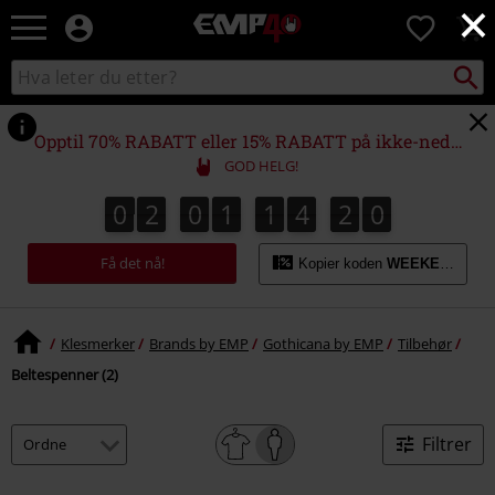
×
EMP
0
-
Musikk,
Søk
Søk
film,
i
TV
katalogen
og
Opptil 70% RABATT eller 15% RABATT på ikke-nedsatte varer!*
gaming
GOD HELG!
merch
-
0
2
0
1
1
4
2
0
0
2
0
1
1
4
1
9
1
9
0
Alternativ
1
2
mote
Få det nå!
Kopier koden
WEEKEND
Klesmerker
Brands by EMP
Gothicana by EMP
Tilbehør
Beltespenner (2)
Filtrer