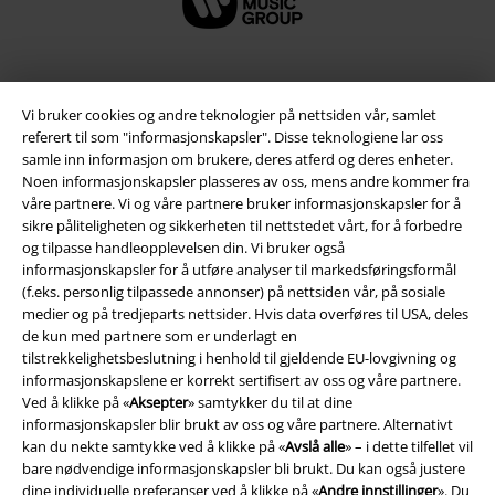
Vi bruker cookies og andre teknologier på nettsiden vår, samlet
referert til som "informasjonskapsler". Disse teknologiene lar oss
samle inn informasjon om brukere, deres atferd og deres enheter.
Noen informasjonskapsler plasseres av oss, mens andre kommer fra
våre partnere. Vi og våre partnere bruker informasjonskapsler for å
sikre påliteligheten og sikkerheten til nettstedet vårt, for å forbedre
og tilpasse handleopplevelsen din. Vi bruker også
Juridisk informasjon/Vilkår
informasjonskapsler for å utføre analyser til markedsføringsformål
(f.eks. personlig tilpassede annonser) på nettsiden vår, på sosiale
Vilkår
medier og på tredjeparts nettsider. Hvis data overføres til USA, deles
de kun med partnere som er underlagt en
tilstrekkelighetsbeslutning i henhold til gjeldende EU-lovgivning og
Impressum
informasjonskapslene er korrekt sertifisert av oss og våre partnere.
Ved å klikke på «
Aksepter
» samtykker du til at dine
Konfidensialitetserklæring
informasjonskapsler blir brukt av oss og våre partnere. Alternativt
kan du nekte samtykke ved å klikke på «
Avslå alle
» – i dette tilfellet vil
Avfallshåndtering og miljøbeskyttelse
bare nødvendige informasjonskapsler bli brukt. Du kan også justere
dine individuelle preferanser ved å klikke på «
Andre innstillinger
». Du