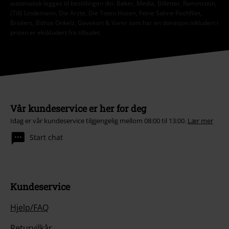
automatisk legges til bestillingen din. Bøker, Media, Billetter, Rammstein,
(Till) Lindemann, Die Ärzte, Die Toten Hosen, Feine Sahne Fischfilet,
Broilers, Böhse Onkelz, Gavekort & Varer som har en donasjon inkludert i
prisen er ekskludert fra tilbudet.
Vår kundeservice er her for deg
Idag er vår kundeservice tilgjengelig mellom 08:00 til 13:00.
Lær mer
Start chat
Kundeservice
Hjelp/FAQ
Returvilkår