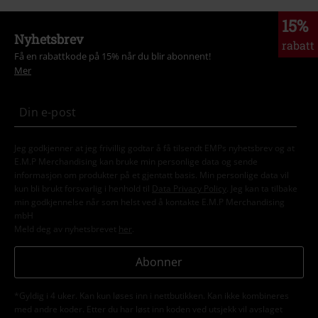
15%
Nyhetsbrev
rabatt
Få en rabattkode på 15% når du blir abonnent!
Mer
Jeg godkjenner at jeg frivillig godtar å få tilsendt EMPs nyhetsbrev og at
E.M.P Merchandising kan bruke min personlige data og sende
informasjon om produkter på et gjentatt basis. Min personlige data vil
kun bli brukt forsvarlig i henhold til
Data Privacy Policy
. Jeg kan ta tilbake
min godkjennelse når som helst ved å kontakte E.M.P Merchandising
mbH
Meld deg av nyhetsbrevet
her
.
Abonner
*Gyldig i 4 uker. Kan kun løses inn i nettbutikken. Kan ikke kombineres
med andre koder. Etter du har løst inn koden ved utsjekk vil avslaget