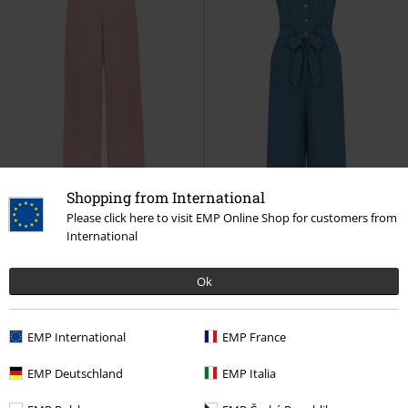
Shopping from International
Please click here to visit EMP Online Shop for customers from
International
%
Lite igjen på lager
%
Lite igjen på lager
kr 679,00
kr 1.029,00
Ok
Fra
Giselle Trousers
Hell Bunny
Rylee Jumpsuit
Hell Bunny
Tøybukse
Jumpsuit
EMP International
EMP France
EMP Deutschland
EMP Italia