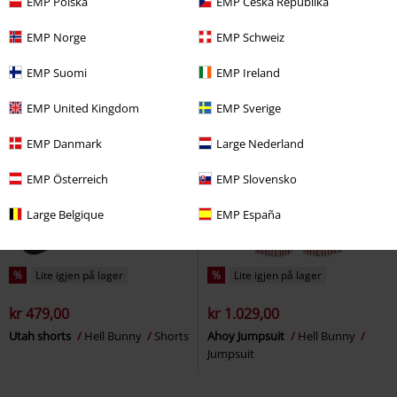
EMP Polska
EMP Česká Republika
EMP Norge
EMP Schweiz
EMP Suomi
EMP Ireland
EMP United Kingdom
EMP Sverige
EMP Danmark
Large Nederland
EMP Österreich
EMP Slovensko
Large Belgique
EMP España
%
Lite igjen på lager
%
Lite igjen på lager
kr 479,00
kr 1.029,00
Utah shorts
Hell Bunny
Shorts
Ahoy Jumpsuit
Hell Bunny
Jumpsuit