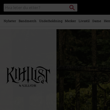
Skipp til
Søk
Søk
hovedinnhold
i
katalogen
Nyheter
Bandmerch
Underholdning
Merker
Livsstil
Dame
Her