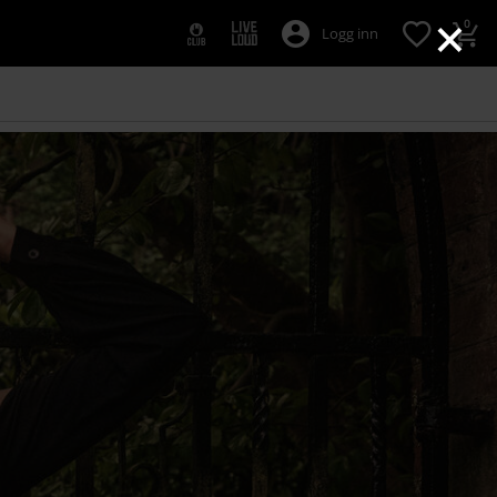
×
0
Logg inn