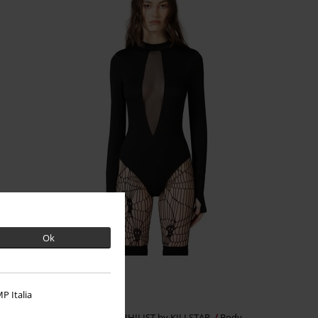
Ok
15% RABATT
Utskjæringer
kr 559,00
P Italia
kr 475,00
Intrinsic Nights Bodysuit
KIHILIST by KILLSTAR
Body