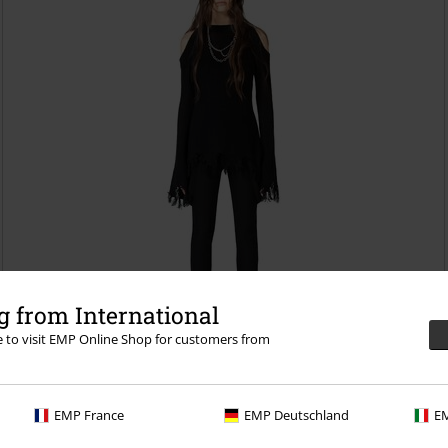
 from International
re to visit EMP Online Shop for customers from
Store størrelser
EMP France
EMP Deutschland
EM
kr 839,00
Fra
Strange Vanity Trousers
KIHILIST by KILLSTAR
Tøybukse