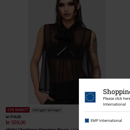
Shopping
Please click he
International
22% RABATT
Lite igjen på lager
kr 719,00
EMP International
kr 559,00
Kihilist Obsidienne Sleeveless Blouse
KIHILIST by KILLSTAR
Bluse