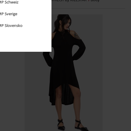
P Schweiz
P Sverige
P Slovensko