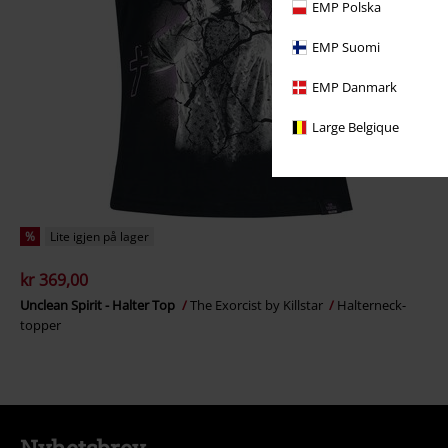
EMP Polska
EMP Suomi
EMP Danmark
Large Belgique
%
Lite igjen på lager
kr 369,00
Unclean Spirit - Halter Top
The Exorcist by Killstar
Halterneck-
topper
Nyhetsbrev