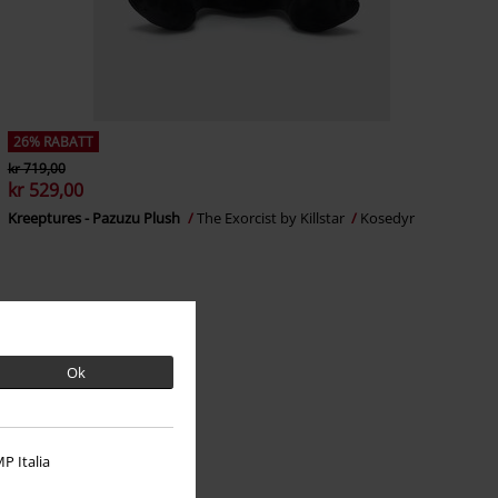
26% RABATT
kr 719,00
kr 529,00
Kreeptures - Pazuzu Plush
The Exorcist by Killstar
Kosedyr
Ok
P Italia