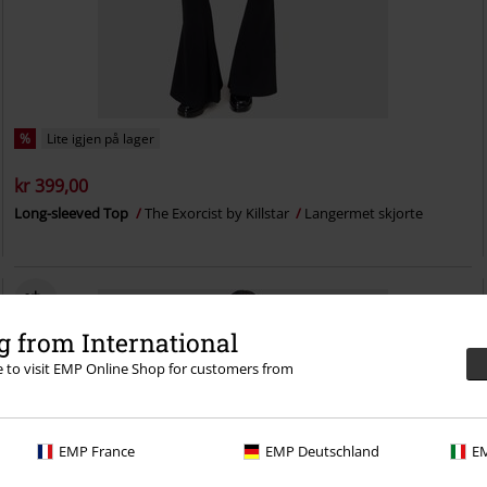
%
Lite igjen på lager
kr 399,00
Long-sleeved Top
The Exorcist by Killstar
Langermet skjorte
 from International
re to visit EMP Online Shop for customers from
EMP France
EMP Deutschland
EM