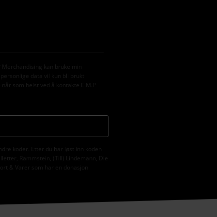
M.P Merchandising kan bruke min
ersonlige data vil kun bli brukt
e når som helst ved å kontakte E.M.P
ndre koder. Etter du har løst inn koden
illetter, Rammstein, (Till) Lindemann, Die
ekort & Varer som har en donasjon