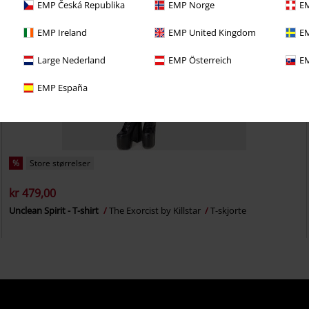
EMP Česká Republika
EMP Norge
EM
EMP Ireland
EMP United Kingdom
EM
Large Nederland
EMP Österreich
EM
EMP España
%
Store størrelser
kr 479,00
Unclean Spirit - T-shirt
The Exorcist by Killstar
T-skjorte