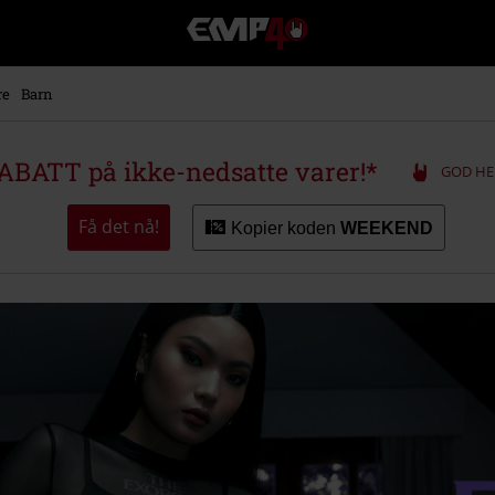
EMP
-
Musikk,
film,
re
Barn
TV
og
gaming
ABATT på ikke-nedsatte varer!*
GOD HE
merch
-
Alternativ
Få det nå!
Kopier koden
WEEKEND
mote