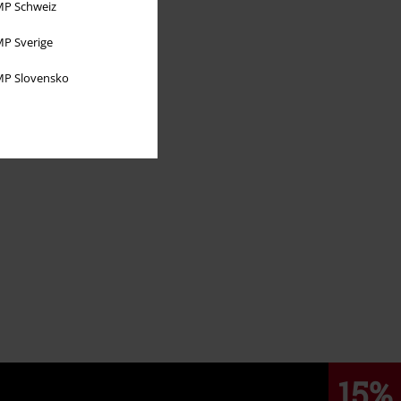
P Schweiz
P Sverige
P Slovensko
15%