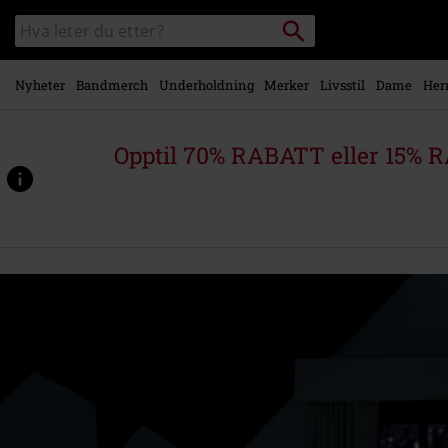
Skipp til
Søk
Søk
hovedinnhold
i
katalogen
Nyheter
Bandmerch
Underholdning
Merker
Livsstil
Dame
Her
Opptil 70% RABATT eller 15% R