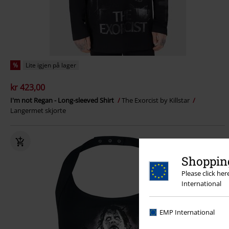
%
Lite igjen på lager
kr 423,00
I'm not Regan - Long-sleeved Shirt
The Exorcist by Killstar
Langermet skjorte
Shopping
Please click he
International
EMP International