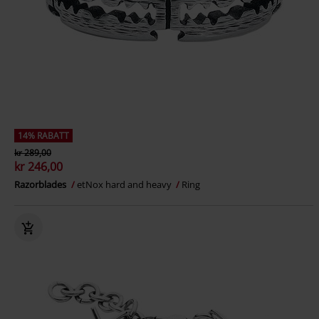
14% RABATT
kr 289,00
kr 246,00
Razorblades
etNox hard and heavy
Ring