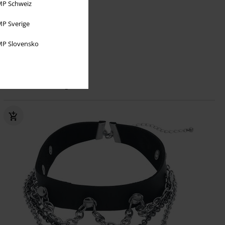
P Schweiz
P Sverige
P Slovensko
15% RABATT
kr 239,00
kr 203,00
Runes
etNox
Ring