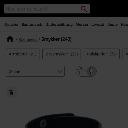
Skipp til
Søk
Søk
hovedinnhold
i
katalogen
Nyheter
Bandmerch
Underholdning
Merker
Livsstil
Dame
Her
Smykker (240)
Klesmerker
Armbånd
(21)
Øresmykker
(23)
Halskjeder
(72)
R