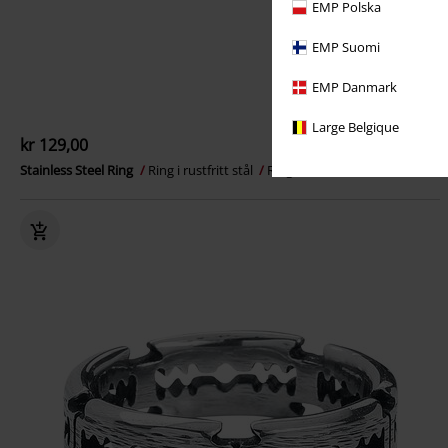
EMP Polska
EMP Suomi
EMP Danmark
Large Belgique
kr 129,00
Stainless Steel Ring
Ring i rustfritt stål
Ring