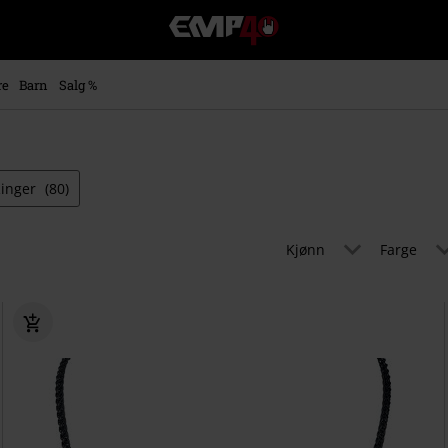
EMP
-
Musikk,
film,
re
Barn
Salg %
TV
og
gaming
merch
-
inger
(80)
Alternativ
mote
Kjønn
Farge