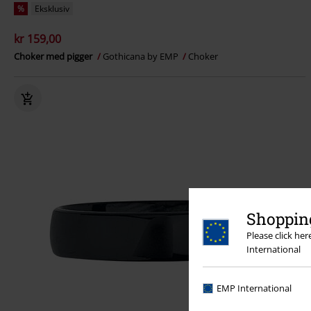
%
Eksklusiv
kr 159,00
Choker med pigger
Gothicana by EMP
Choker
Shopping
Please click he
International
EMP International