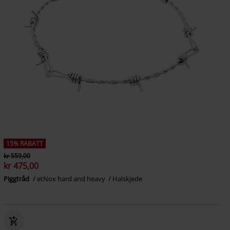
15% RABATT
kr 559,00
kr 475,00
Piggtråd
etNox hard and heavy
Halskjede