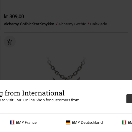
kr 309,00
Alchemy Gothic Star Smykke
Alchemy Gothic
Halskjede
 from International
re to visit EMP Online Shop for customers from
EMP France
EMP Deutschland
EM