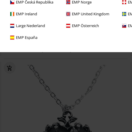
EMP Česká Republika
EMP Norge
EM
EMP Ireland
EMP United Kingdom
EM
Large Nederland
EMP Österreich
EM
EMP España
kr 699,00
Lunar Moth
Alchemy Gothic
Halskjede