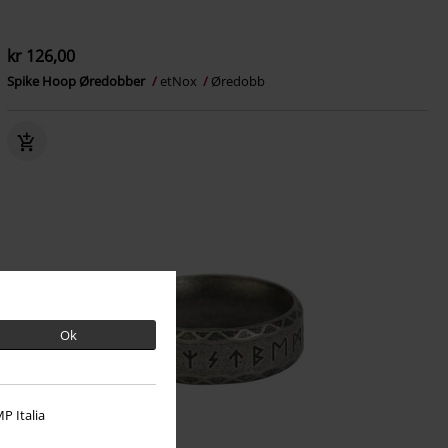
kr 126,00
Spike Hoop Øredobber
etNox
Øredobb
Ok
P Italia