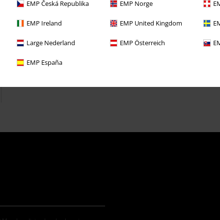
EMP Česká Republika
EMP Norge
EM
EMP Ireland
EMP United Kingdom
EM
Large Nederland
EMP Österreich
EM
EMP España