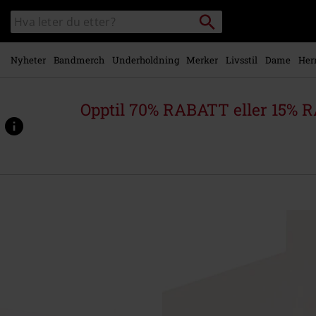
Skipp til
Søk
Søk
hovedinnhold
i
katalogen
Nyheter
Bandmerch
Underholdning
Merker
Livsstil
Dame
Her
Opptil 70% RABATT eller 15% R