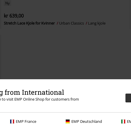
Ny
kr 639,00
Stretch Lace Kjole for Kvinner
Urban Classics
Lang kjole
 from International
re to visit EMP Online Shop for customers from
EMP France
EMP Deutschland
EM