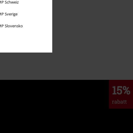
P Schweiz
P Sverige
P Slovensko
15%
rabatt