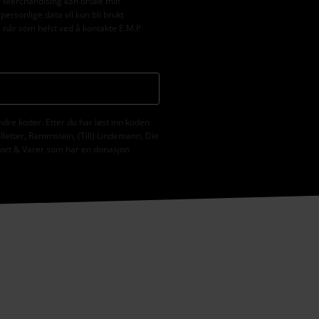
M.P Merchandising kan bruke min
ersonlige data vil kun bli brukt
e når som helst ved å kontakte E.M.P
ndre koder. Etter du har løst inn koden
illetter, Rammstein, (Till) Lindemann, Die
ekort & Varer som har en donasjon