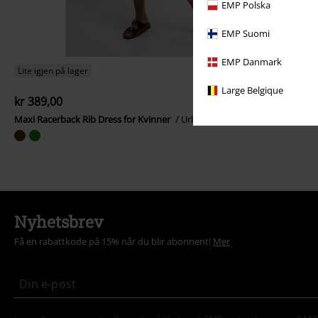
EMP Polska
EMP Suomi
EMP Danmark
Lite igjen på lager
Large Belgique
kr 389,00
Maxi Racerback Rib Dress for Kvinner
Urban Classics
Lang kjole
Nyhetsbrev
Få en rabattkode på 15% når du blir abonnent!
Mer