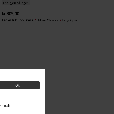
Lite igjen på lager
kr 309,00
Ladies Rib Top Dress
Urban Classics
Lang kjole
Ok
P Italia