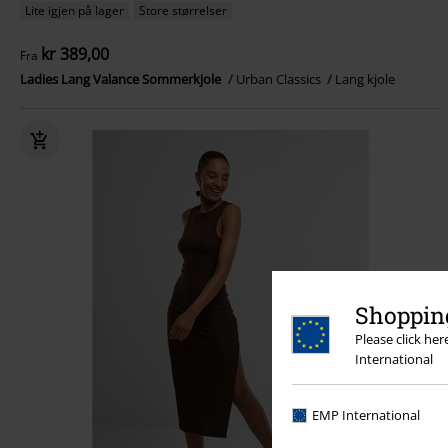
Lite igjen på lager
Store størrelser
kr 389,00
Fra
Ladies Lang Valance Sommerkjole
Urban Classics
Lang kjole
Shopping
Please click he
International
EMP International