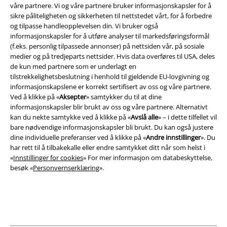
våre partnere. Vi og våre partnere bruker informasjonskapsler for å
sikre påliteligheten og sikkerheten til nettstedet vårt, for å forbedre
og tilpasse handleopplevelsen din. Vi bruker også
informasjonskapsler for å utføre analyser til markedsføringsformål
(f.eks. personlig tilpassede annonser) på nettsiden vår, på sosiale
Juridisk informasjon/Vilkår
medier og på tredjeparts nettsider. Hvis data overføres til USA, deles
de kun med partnere som er underlagt en
Vilkår
tilstrekkelighetsbeslutning i henhold til gjeldende EU-lovgivning og
informasjonskapslene er korrekt sertifisert av oss og våre partnere.
Impressum
Ved å klikke på «
Aksepter
» samtykker du til at dine
informasjonskapsler blir brukt av oss og våre partnere. Alternativt
Konfidensialitetserklæring
kan du nekte samtykke ved å klikke på «
Avslå alle
» – i dette tilfellet vil
bare nødvendige informasjonskapsler bli brukt. Du kan også justere
dine individuelle preferanser ved å klikke på «
Andre innstillinger
». Du
Avfallshåndtering og miljøbeskyttelse
har rett til å tilbakekalle eller endre samtykket ditt når som helst i
«
Innstillinger for cookies
» For mer informasjon om databeskyttelse,
Samsvarserklæring
besøk «
Personvernserklæring
».
Innstillinger for cookies
Angre bestilling