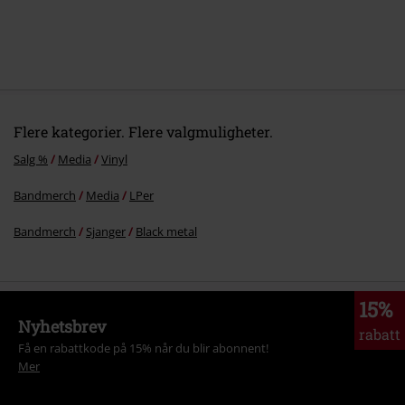
Flere kategorier. Flere valgmuligheter.
Salg %
Media
Vinyl
Bandmerch
Media
LPer
Bandmerch
Sjanger
Black metal
15%
Nyhetsbrev
rabatt
Få en rabattkode på 15% når du blir abonnent!
Mer