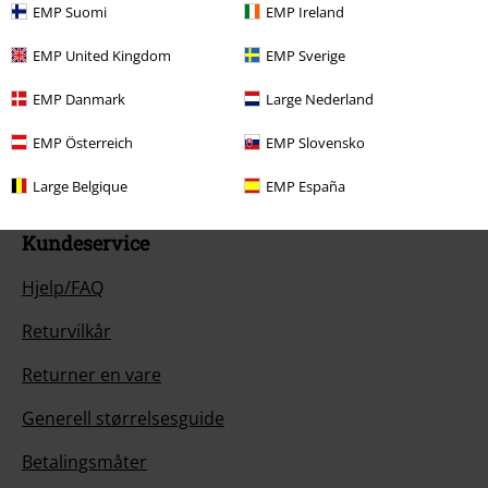
EMP Suomi
EMP Ireland
EMP United Kingdom
EMP Sverige
Vår kundeservice er her for deg
EMP Danmark
Large Nederland
mailbox@emp-shop.no.
Lær mer
Start chat
EMP Österreich
EMP Slovensko
Large Belgique
EMP España
Kundeservice
Hjelp/FAQ
Returvilkår
Returner en vare
Generell størrelsesguide
Betalingsmåter