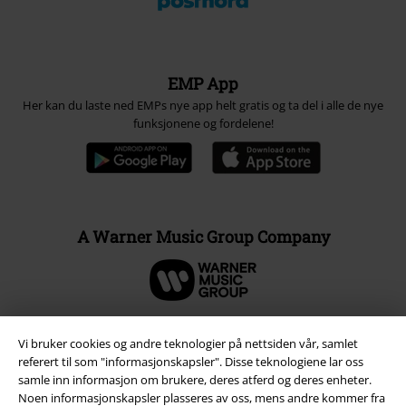
EMP App
Her kan du laste ned EMPs nye app helt gratis og ta del i alle de nye
funksjonene og fordelene!
A Warner Music Group Company
Vi bruker cookies og andre teknologier på nettsiden vår, samlet
referert til som "informasjonskapsler". Disse teknologiene lar oss
samle inn informasjon om brukere, deres atferd og deres enheter.
Noen informasjonskapsler plasseres av oss, mens andre kommer fra