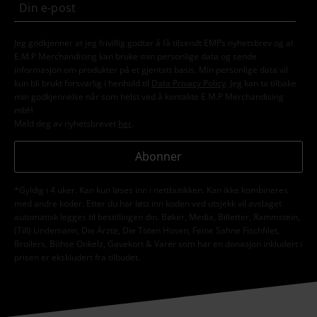
Jeg godkjenner at jeg frivillig godtar å få tilsendt EMPs nyhetsbrev og at
E.M.P Merchandising kan bruke min personlige data og sende
informasjon om produkter på et gjentatt basis. Min personlige data vil
kun bli brukt forsvarlig i henhold til
Data Privacy Policy
. Jeg kan ta tilbake
min godkjennelse når som helst ved å kontakte E.M.P Merchandising
mbH
Meld deg av nyhetsbrevet
her
.
Abonner
*Gyldig i 4 uker. Kan kun løses inn i nettbutikken. Kan ikke kombineres
med andre koder. Etter du har løst inn koden ved utsjekk vil avslaget
automatisk legges til bestillingen din. Bøker, Media, Billetter, Rammstein,
(Till) Lindemann, Die Ärzte, Die Toten Hosen, Feine Sahne Fischfilet,
Broilers, Böhse Onkelz, Gavekort & Varer som har en donasjon inkludert i
prisen er ekskludert fra tilbudet.