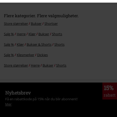
Flere kategorier. Flere valgmuligheter.
Store størrelser
Bukser
Shortser
Salg %
Herre
Klær
Bukser
Shorts
Salg %
Klær
Bukser & Shorts
Shorts
Salg %
Klesmerker
Dickies
Store størrelser
Herre
Bukser
Shorts
15%
Nyhetsbrev
rabatt
Få en rabattkode på 15% når du blir abonnent!
Mer