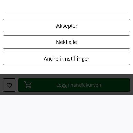
Aksepter
Juridisk informasjon/Vilkår
Vilkår
Nekt alle
Impressum
Andre innstillinger
Konfidensialitetserklæring
Avfallshåndtering og miljøbeskyttelse
Legg i handlekurven
Samsvarserklæring
Innstillinger for cookies
Angre bestilling
Alle priser inkluderer moms og skatt.
Frakt er ikke inkludert
.