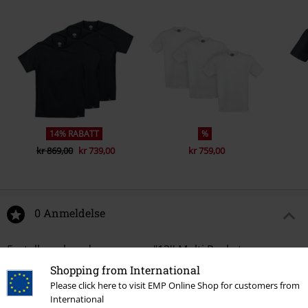
14% RABATT
%
kr 869,00
kr 739,00
kr 759,00
0 Anmeldelse
Fortell oss hva du synes om "13'' Multi Pocket
Workshort".
Shopping from International
Please click here to visit EMP Online Shop for customers from
Skriv anmeldelse
International