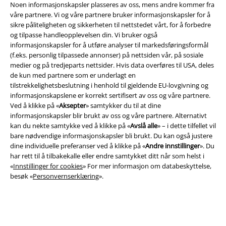
Noen informasjonskapsler plasseres av oss, mens andre kommer fra
våre partnere. Vi og våre partnere bruker informasjonskapsler for å
sikre påliteligheten og sikkerheten til nettstedet vårt, for å forbedre
og tilpasse handleopplevelsen din. Vi bruker også
EMP App
informasjonskapsler for å utføre analyser til markedsføringsformål
(f.eks. personlig tilpassede annonser) på nettsiden vår, på sosiale
Her kan du laste ned EMPs nye app helt gratis og ta del i alle de nye
medier og på tredjeparts nettsider. Hvis data overføres til USA, deles
funksjonene og fordelene!
de kun med partnere som er underlagt en
tilstrekkelighetsbeslutning i henhold til gjeldende EU-lovgivning og
informasjonskapslene er korrekt sertifisert av oss og våre partnere.
Ved å klikke på «
Aksepter
» samtykker du til at dine
informasjonskapsler blir brukt av oss og våre partnere. Alternativt
kan du nekte samtykke ved å klikke på «
Avslå alle
» – i dette tilfellet vil
A Warner Music Group Company
bare nødvendige informasjonskapsler bli brukt. Du kan også justere
dine individuelle preferanser ved å klikke på «
Andre innstillinger
». Du
har rett til å tilbakekalle eller endre samtykket ditt når som helst i
«
Innstillinger for cookies
» For mer informasjon om databeskyttelse,
besøk «
Personvernserklæring
».