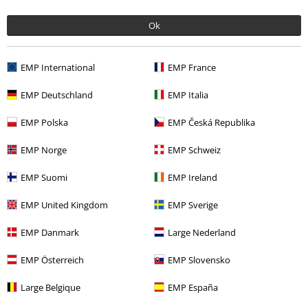
Ok
EMP International
EMP France
EMP Deutschland
EMP Italia
EMP Polska
EMP Česká Republika
Siste besøk
EMP Norge
EMP Schweiz
EMP Suomi
EMP Ireland
EMP United Kingdom
EMP Sverige
EMP Danmark
Large Nederland
EMP Österreich
EMP Slovensko
Large Belgique
EMP España
kr 1.029,00