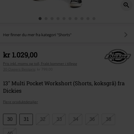
Her finner du mer fra kategori "Shorts"
kr 1.029,00
Pris inkl. moms og toll, Frakt kommer i tillegg
30-Dagers Bestpris
:
kr 799,00
13'' Multi Pocket Workshort (Shorts, koksgrå) fra
Dickies
Flere produktdetaljer
Velg
30
31
32
33
34
36
38
størrelse
40