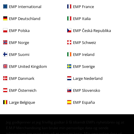
EMP International
EMP France
Bandmerch
Sjanger
Core
Metalcore
EMP Deutschland
EMP Italia
Bandmerch
Media
LPer
EMP Polska
EMP Česká Republika
Salg %
Band Merch
EMP Norge
EMP Schweiz
Salg %
Media
Vinyl
EMP Suomi
EMP Ireland
EMP United Kingdom
EMP Sverige
15%
Nyhetsbrev
EMP Danmark
Large Nederland
rabatt
Få en rabattkode på 15% når du blir abonnent!
Mer
EMP Österreich
EMP Slovensko
Large Belgique
EMP España
Jeg godkjenner at jeg frivillig godtar å få tilsendt EMPs nyhetsbrev og at
E.M.P Merchandising kan bruke min personlige data og sende
informasjon om produkter på et gjentatt basis. Min personlige data vil