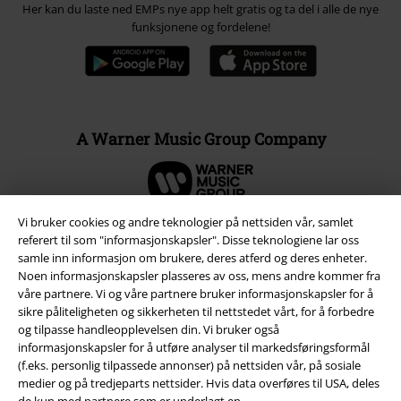
Her kan du laste ned EMPs nye app helt gratis og ta del i alle de nye
funksjonene og fordelene!
A Warner Music Group Company
Vi bruker cookies og andre teknologier på nettsiden vår, samlet
referert til som "informasjonskapsler". Disse teknologiene lar oss
samle inn informasjon om brukere, deres atferd og deres enheter.
Noen informasjonskapsler plasseres av oss, mens andre kommer fra
våre partnere. Vi og våre partnere bruker informasjonskapsler for å
sikre påliteligheten og sikkerheten til nettstedet vårt, for å forbedre
og tilpasse handleopplevelsen din. Vi bruker også
informasjonskapsler for å utføre analyser til markedsføringsformål
(f.eks. personlig tilpassede annonser) på nettsiden vår, på sosiale
medier og på tredjeparts nettsider. Hvis data overføres til USA, deles
Juridisk informasjon/Vilkår