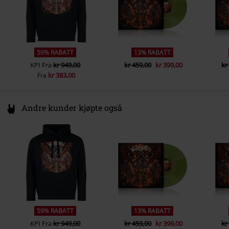
59% RABATT
13% RABATT
KPI
Fra
kr 949,00
kr 459,00
kr 399,00
kr
kr 383,00
Fra
Andre kunder kjøpte også
59% RABATT
13% RABATT
KPI
Fra
kr 949,00
kr 459,00
kr 399,00
kr