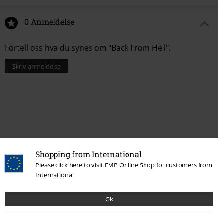
0 Anmeldelse
Fortell oss hva du synes om "Back From Hell".
Skriv anmeldelse
Shopping from International
Please click here to visit EMP Online Shop for customers from
International
Flere kategorier. Flere valgmuligheter.
Ok
Bandmerch
Top Bands
Caliban