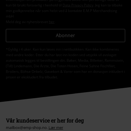
kun bli brukt forsvarlig i henhold til
Data Privacy Policy
. Jeg kan ta tilbake
min godkjennelse når som helst ved å kontakte E.M.P Merchandising
mbH
Meld deg av nyhetsbrevet
her
.
Abonner
*Gyldig i 4 uker. Kan kun løses inn i nettbutikken. Kan ikke kombineres
med andre koder. Etter du har løst inn koden ved utsjekk vil avslaget
automatisk legges til bestillingen din. Bøker, Media, Billetter, Rammstein,
(Till) Lindemann, Die Ärzte, Die Toten Hosen, Feine Sahne Fischfilet,
Broilers, Böhse Onkelz, Gavekort & Varer som har en donasjon inkludert i
prisen er ekskludert fra tilbudet.
Vår kundeservice er her for deg
mailbox@emp-shop.no.
Lær mer