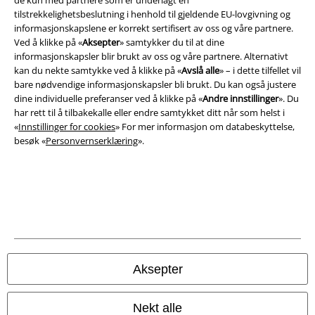
de kun med partnere som er underlagt en
tilstrekkelighetsbeslutning i henhold til gjeldende EU-lovgivning og
Vilkår
informasjonskapslene er korrekt sertifisert av oss og våre partnere.
Ved å klikke på «
Aksepter
» samtykker du til at dine
Impressum
informasjonskapsler blir brukt av oss og våre partnere. Alternativt
kan du nekte samtykke ved å klikke på «
Avslå alle
» – i dette tilfellet vil
bare nødvendige informasjonskapsler bli brukt. Du kan også justere
Konfidensialitetserklæring
dine individuelle preferanser ved å klikke på «
Andre innstillinger
». Du
har rett til å tilbakekalle eller endre samtykket ditt når som helst i
Avfallshåndtering og miljøbeskyttelse
«
Innstillinger for cookies
» For mer informasjon om databeskyttelse,
besøk «
Personvernserklæring
».
Samsvarserklæring
Innstillinger for cookies
Angre bestilling
Alle priser inkluderer moms og skatt.
Frakt er ikke inkludert
.
© 1986-2026 E.M.P. Merchandising HGmbH
Aksepter
Nekt alle