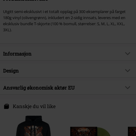
Utgitt semi-eksklusivt i et totalt opplag på 300 eksemplarer på farget
180g vinyl (olivengrønn), inkludert en 2-sidig innsats, leveres med en
eksklusiv bundle T-skjorte (100 % bomull, størrelser: S, M, L, XL, XXL,
3XL).
Informasjon
Artikkelnummer
582469
Design
Tittel
Back From Hell
Produkttype
LP
Musikksjanger
Ansvarlig økonomisk aktør EU
Metalcore
Media - Format 1-3
LP & T-skjorte
Eksklusiv
Ja
Sony Music Entertainment Germany GmbH
Farge
svart
Balanstraße 73 // Haus 31
Kanskje du vil like
Produkt kategori
Band merch, Bands
81541 München
Band
Caliban
Germany
kontakt@sonymusic.com
Dato for offentliggjørelsen
25/04/2025
Kjønn
Unisex