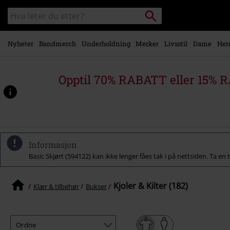
Skipp til
Søk
Søk
hovedinnhold
i
katalogen
Nyheter
Bandmerch
Underholdning
Merker
Livsstil
Dame
Her
Opptil 70% RABATT eller 15% R
Informasjon
Basic Skjørt (594122) kan ikke lenger fåes tak i på nettsiden. Ta en 
Kjoler & Kilter (182)
Klær & tilbehør
Bukser