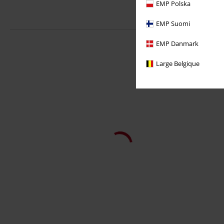
EMP Polska
EMP Suomi
EMP Danmark
Large Belgique
%
Eksklusiv
kr 314,00
Fra
The Double Life
Black Premium by EMP
Kort skjørt