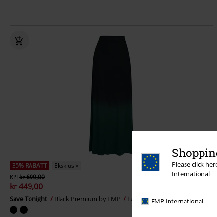
Shopping
Please click he
35% RABATT
Eksklusiv
International
KPI
kr 699,00
kr 449,00
Save Tonight
Black Premium by EMP
Langt skjørt
EMP International