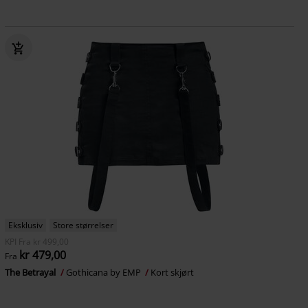
Eksklusiv
Store størrelser
KPI
Fra
kr 499,00
kr 479,00
Fra
The Betrayal
Gothicana by EMP
Kort skjørt