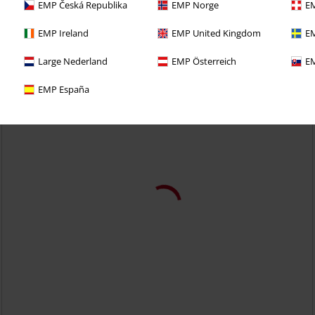
EMP Česká Republika
EMP Norge
EM
EMP Ireland
EMP United Kingdom
EM
Large Nederland
EMP Österreich
EM
EMP España
%
Store størrelser
kr 799,00
Fra
Toyin Svart Herringbone Overall Skjørt
Voodoo Vixen
Middellangt
skjørt