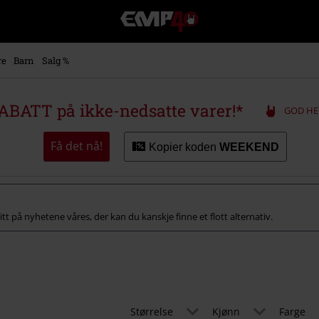
EMP
-
Musikk,
film,
re
Barn
Salg %
TV
og
gaming
ABATT på ikke-nedsatte varer!*
GOD HE
merch
-
Alternativ
Få det nå!
Kopier koden
WEEKEND
mote
titt på nyhetene våres, der kan du kanskje finne et flott alternativ.
Størrelse
Kjønn
Farge