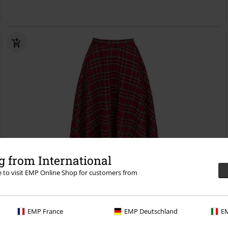
 from International
re to visit EMP Online Shop for customers from
Store størrelser
kr 949,00
Fra
Irvine Skirt
Hell Bunny
Middellangt skjørt
EMP France
EMP Deutschland
EM