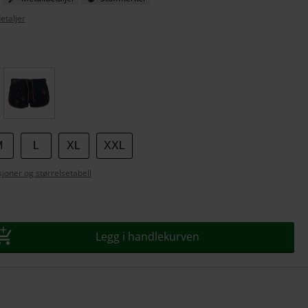
etaljer
se
M
L
XL
XXL
joner og størrelsetabell
Legg i handlekurven