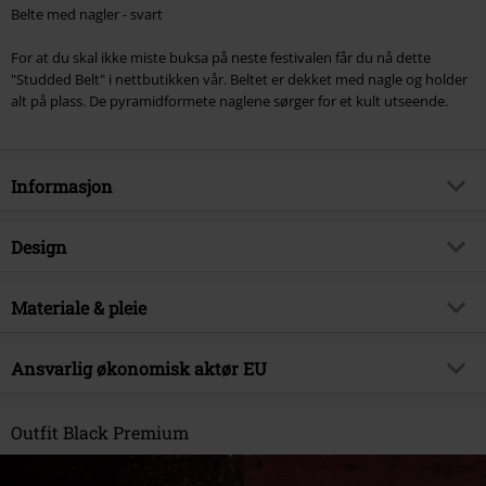
Belte med nagler - svart
For at du skal ikke miste buksa på neste festivalen får du nå dette
"Studded Belt" i nettbutikken vår. Beltet er dekket med nagle og holder
alt på plass. De pyramidformete naglene sørger for et kult utseende.
Informasjon
Artikkelnummer
332147
Design
Tittel
Belte med nagler
Produkttype
Belte
Brand
Materiale & pleie
Black Premium by EMP
Farge
svart
Eksklusiv
Ja
Ytre materiale
60% polyuretan, 40%
Ansvarlig økonomisk aktør EU
Produkt kategori
Rock wear, Fetsival, Biker, Punk
grønnsaksbehandlede lærfibre
Dato for offentliggjørelsen
04/07/2016
Free Connection Textilagentur GmbH & Co. KG
Einsteinstr. 6
Outfit Black Premium
Kjønn
Unisex
49835 Wietmarschen
Germany