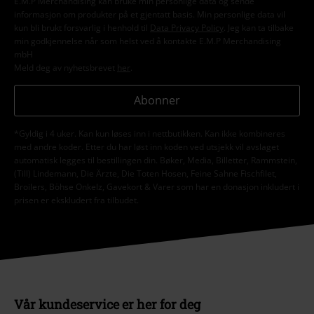
E.M.P Merchandising kan bruke min personlige data og sende
informasjon om produkter på et gjentatt basis. Min personlige data vil
kun bli brukt forsvarlig i henhold til
Data Privacy Policy
. Jeg kan ta tilbake
min godkjennelse når som helst ved å kontakte E.M.P Merchandising
mbH
Meld deg av nyhetsbrevet
her
.
Abonner
*Gyldig i 4 uker. Kan kun løses inn i nettbutikken. Kan ikke kombineres
med andre koder. Etter du har løst inn koden ved utsjekk vil avslaget
automatisk legges til bestillingen din. Bøker, Media, Billetter, Rammstein,
(Till) Lindemann, Die Ärzte, Die Toten Hosen, Feine Sahne Fischfilet,
Broilers, Böhse Onkelz, Gavekort & Varer som har en donasjon inkludert i
prisen er ekskludert fra tilbudet.
Vår kundeservice er her for deg