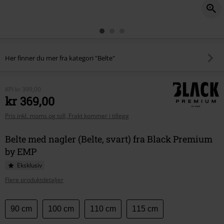
Her finner du mer fra kategori "Belte"
KPI
kr 399,00
kr 369,00
Pris inkl. moms og toll, Frakt kommer i tillegg
Belte med nagler (Belte, svart) fra Black Premium
by EMP
Eksklusiv
Flere produktdetaljer
Velg
90 cm
100 cm
110 cm
115 cm
størrelse