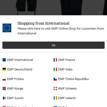
%
15% RABATT
Shopping from International
kr 559,00
Fra
kr 639,00
kr 543,00
Fra
Fra
Please click here to visit EMP Online Shop for customers from
International
Ok
0 Anmeldelse
EMP International
EMP France
Fortell oss hva du synes om "Belte med nagler".
EMP Deutschland
EMP Italia
Skriv anmeldelse
EMP Polska
EMP Česká Republika
EMP Norge
EMP Schweiz
EMP Suomi
EMP Ireland