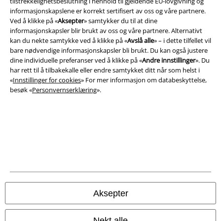
tilstrekkelighetsbeslutning i henhold til gjeldende EU-lovgivning og
Juridisk informasjon/Vilkår
informasjonskapslene er korrekt sertifisert av oss og våre partnere.
Ved å klikke på «
Aksepter
» samtykker du til at dine
Vilkår
informasjonskapsler blir brukt av oss og våre partnere. Alternativt
kan du nekte samtykke ved å klikke på «
Avslå alle
» – i dette tilfellet vil
Impressum
bare nødvendige informasjonskapsler bli brukt. Du kan også justere
dine individuelle preferanser ved å klikke på «
Andre innstillinger
». Du
har rett til å tilbakekalle eller endre samtykket ditt når som helst i
Konfidensialitetserklæring
«
Innstillinger for cookies
» For mer informasjon om databeskyttelse,
besøk «
Personvernserklæring
».
Avfallshåndtering og miljøbeskyttelse
Samsvarserklæring
Innstillinger for cookies
Angre bestilling
Alle priser inkluderer moms og skatt.
Frakt er ikke inkludert
.
Aksepter
© 1986-2026 E.M.P. Merchandising HGmbH
Nekt alle