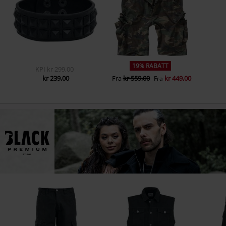
19% RABATT
KPI
kr 299,00
kr 239,00
Fra
kr 559,00
kr 449,00
Fra