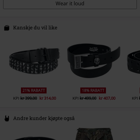
Wear it loud
Kanskje du vil like
21% RABATT
18% RABATT
KPI
kr 399,00
kr 314,00
KPI
kr 499,00
kr 407,00
KPI
Andre kunder kjøpte også