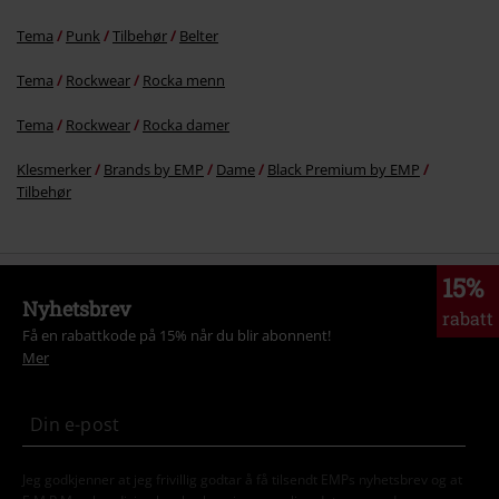
Tema
Punk
Tilbehør
Belter
Tema
Rockwear
Rocka menn
Tema
Rockwear
Rocka damer
Klesmerker
Brands by EMP
Dame
Black Premium by EMP
Tilbehør
15%
Nyhetsbrev
rabatt
Få en rabattkode på 15% når du blir abonnent!
Mer
Jeg godkjenner at jeg frivillig godtar å få tilsendt EMPs nyhetsbrev og at