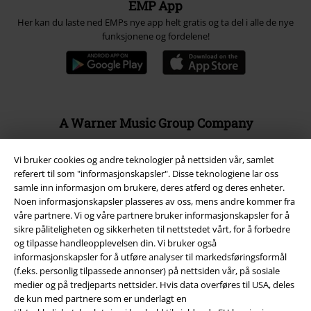
EMP App
Her kan du laste ned EMPs nye app helt gratis og ta del i alle de nye
funksjonene og fordelene!
A Warner Music Group Company
Vi bruker cookies og andre teknologier på nettsiden vår, samlet
referert til som "informasjonskapsler". Disse teknologiene lar oss
samle inn informasjon om brukere, deres atferd og deres enheter.
Noen informasjonskapsler plasseres av oss, mens andre kommer fra
våre partnere. Vi og våre partnere bruker informasjonskapsler for å
sikre påliteligheten og sikkerheten til nettstedet vårt, for å forbedre
og tilpasse handleopplevelsen din. Vi bruker også
informasjonskapsler for å utføre analyser til markedsføringsformål
(f.eks. personlig tilpassede annonser) på nettsiden vår, på sosiale
medier og på tredjeparts nettsider. Hvis data overføres til USA, deles
de kun med partnere som er underlagt en