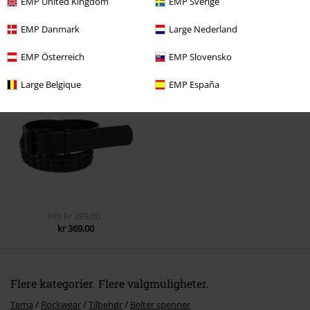
EMP United Kingdom
EMP Sverige
EMP Danmark
Large Nederland
EMP Österreich
EMP Slovensko
Siste besøk
Large Belgique
EMP España
KPI
kr 399,00
kr 369,00
Flere kategorier. Flere valgmuligheter.
Tema
Rockwear
Tilbehør
Belter spenner