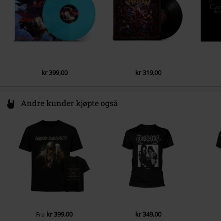
3.
Antichrist (Re-Recorded)
4.
Necromancer (Re-Recorded)
5.
Warriors Of Death (Re-Recorded)
6.
Sexta Feira 13 (Re-Recorded)
kr 399,00
kr 319,00
Andre kunder kjøpte også
kr 399,00
kr 349,00
Fra