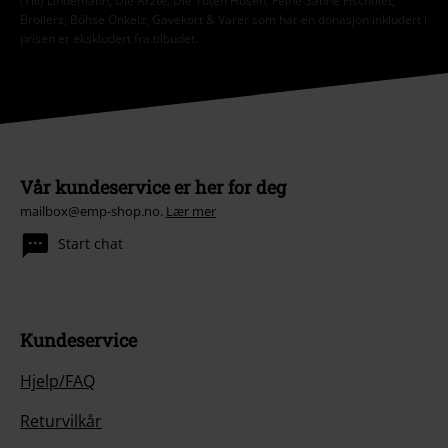
(Till) Lindemann, Die Ärzte, Die Toten Hosen, Feine Sahne Fischfilet,
Broilers, Böhse Onkelz, Gavekort & Varer som har en donasjon inkludert i
prisen er ekskludert fra tilbudet.
Vår kundeservice er her for deg
mailbox@emp-shop.no.
Lær mer
Start chat
Kundeservice
Hjelp/FAQ
Returvilkår