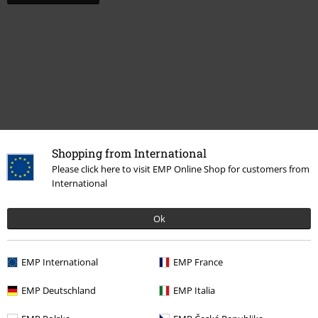
Shopping from International
Please click here to visit EMP Online Shop for customers from
International
Flere kategorier. Flere valgmuligheter.
Bandmerch
Sjanger
Thrash Metal
Ok
Salg %
Media
Vinyl
EMP International
EMP France
Bandmerch
Media
LPer
EMP Deutschland
EMP Italia