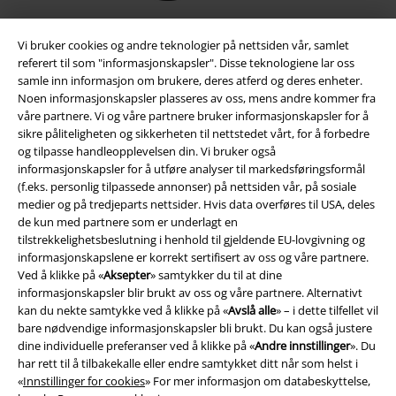
Vi bruker cookies og andre teknologier på nettsiden vår, samlet
referert til som "informasjonskapsler". Disse teknologiene lar oss
samle inn informasjon om brukere, deres atferd og deres enheter.
Noen informasjonskapsler plasseres av oss, mens andre kommer fra
våre partnere. Vi og våre partnere bruker informasjonskapsler for å
sikre påliteligheten og sikkerheten til nettstedet vårt, for å forbedre
og tilpasse handleopplevelsen din. Vi bruker også
informasjonskapsler for å utføre analyser til markedsføringsformål
(f.eks. personlig tilpassede annonser) på nettsiden vår, på sosiale
Juridisk informasjon/Vilkår
medier og på tredjeparts nettsider. Hvis data overføres til USA, deles
de kun med partnere som er underlagt en
Vilkår
tilstrekkelighetsbeslutning i henhold til gjeldende EU-lovgivning og
informasjonskapslene er korrekt sertifisert av oss og våre partnere.
Impressum
Ved å klikke på «
Aksepter
» samtykker du til at dine
informasjonskapsler blir brukt av oss og våre partnere. Alternativt
Konfidensialitetserklæring
kan du nekte samtykke ved å klikke på «
Avslå alle
» – i dette tilfellet vil
bare nødvendige informasjonskapsler bli brukt. Du kan også justere
Avfallshåndtering og miljøbeskyttelse
dine individuelle preferanser ved å klikke på «
Andre innstillinger
». Du
har rett til å tilbakekalle eller endre samtykket ditt når som helst i
«
Innstillinger for cookies
» For mer informasjon om databeskyttelse,
Samsvarserklæring