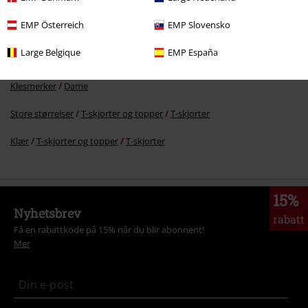
Flere kategorier. Flere valgmuligheter.
EMP Österreich
EMP Slovensko
Store størrelser
Damer
T-skjorter
Large Belgique
EMP España
Tema
Emo
Klær
T-skjorter
Klesmerker
Dame
Store størrelser
T-skjorter og topper
T-skjorter
Klær
T-skjorter og topper
T-skjorter
15%
Nyhetsbrev
rabatt
Få en rabattkode på 15% når du blir abonnent!
Mer