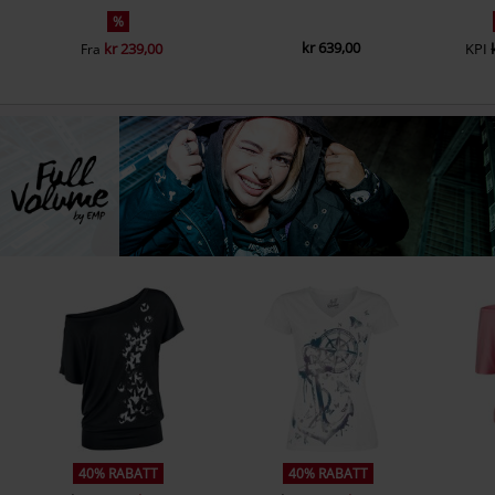
%
kr 639,00
kr 239,00
KPI
Fra
40% RABATT
40% RABATT