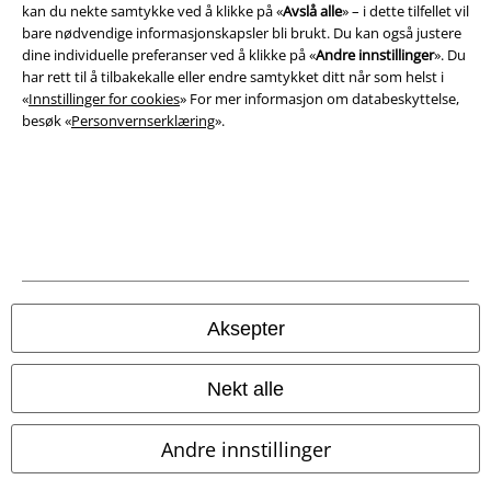
kan du nekte samtykke ved å klikke på «
Avslå alle
» – i dette tilfellet vil
bare nødvendige informasjonskapsler bli brukt. Du kan også justere
dine individuelle preferanser ved å klikke på «
Andre innstillinger
». Du
Juridisk informasjon/Vilkår
har rett til å tilbakekalle eller endre samtykket ditt når som helst i
Vilkår
«
Innstillinger for cookies
» For mer informasjon om databeskyttelse,
besøk «
Personvernserklæring
».
Impressum
Konfidensialitetserklæring
Avfallshåndtering og miljøbeskyttelse
Samsvarserklæring
Aksepter
Innstillinger for cookies
Nekt alle
Angre bestilling
Alle priser inkluderer moms og skatt.
Frakt er ikke inkludert
.
Andre innstillinger
© 1986-2026 E.M.P. Merchandising HGmbH