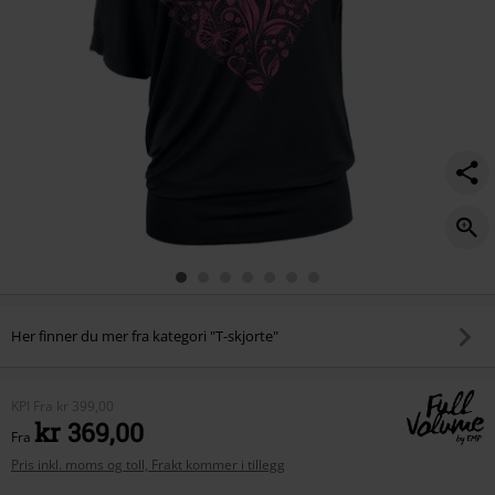
neck/478232.html
Her finner du mer fra kategori "T-skjorte"
KPI
Fra
kr 399,00
kr 369,00
Fra
Pris inkl. moms og toll, Frakt kommer i tillegg