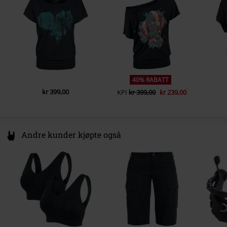
EMP
www.emp.de
Vekt/Grammage - T-skjorter
Basis T-Skjorte (omtrent 180 g/m²)
- Regularweight
40% RABATT
kr 399,00
KPI
kr 399,00
kr 239,00
Andre kunder kjøpte også