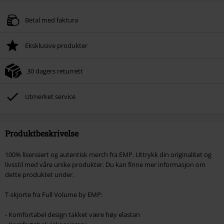
Kode
FLASH
Kopier koden
Gyldig fram til 11/08/2026
Betal med faktura
Kun på nett. Minimums ordreverdi 699 kr.
Eksklusive produkter
Når du har skrevet inn koden, vil rabatten automatisk bli trukket fra i
handlekurven.
30 dagers returrett
Kan ikke kombineres med andre kampanjekoder. Følgende er ekskludert fra
rabatten: ikke-salgsvarer, bøker, media, billetter, Rammstein, (Till)
Lindemann, Böhse Onkelz, Broilers, Die Ärzte, Die Toten Hosen, Metality,
Utmerket service
gavekort og varer som inkluderer en donasjon.
Produktbeskrivelse
100% lisensiert og autentisk merch fra EMP. Uttrykk din originalitet og
livsstil med våre unike produkter. Du kan finne mer informasjon om
dette produktet under.
T-skjorte fra Full Volume by EMP:
- Komfortabel design takket være høy elastan