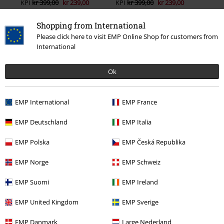
KPI
kr 399,00
kr 239,00
KPI
kr 399,00
kr 239,00
Shopping from International
Please click here to visit EMP Online Shop for customers from
International
0 Anmeldelse
Ok
Fortell oss hva du synes om "Black T-shirt with Print and
Crew Neck".
EMP International
EMP France
Skriv anmeldelse
EMP Deutschland
EMP Italia
EMP Polska
EMP Česká Republika
EMP Norge
EMP Schweiz
EMP Suomi
EMP Ireland
EMP United Kingdom
EMP Sverige
EMP Danmark
Large Nederland