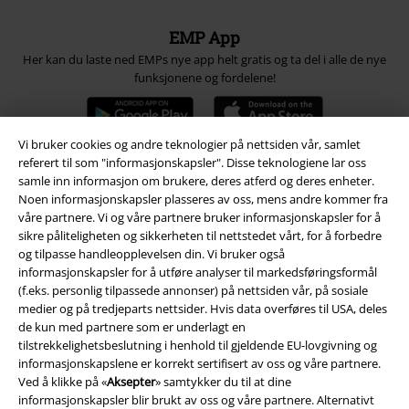
EMP App
Her kan du laste ned EMPs nye app helt gratis og ta del i alle de nye
funksjonene og fordelene!
Vi bruker cookies og andre teknologier på nettsiden vår, samlet
referert til som "informasjonskapsler". Disse teknologiene lar oss
samle inn informasjon om brukere, deres atferd og deres enheter.
A Warner Music Group Company
Noen informasjonskapsler plasseres av oss, mens andre kommer fra
våre partnere. Vi og våre partnere bruker informasjonskapsler for å
sikre påliteligheten og sikkerheten til nettstedet vårt, for å forbedre
og tilpasse handleopplevelsen din. Vi bruker også
informasjonskapsler for å utføre analyser til markedsføringsformål
(f.eks. personlig tilpassede annonser) på nettsiden vår, på sosiale
medier og på tredjeparts nettsider. Hvis data overføres til USA, deles
de kun med partnere som er underlagt en
tilstrekkelighetsbeslutning i henhold til gjeldende EU-lovgivning og
informasjonskapslene er korrekt sertifisert av oss og våre partnere.
Ved å klikke på «
Aksepter
» samtykker du til at dine
informasjonskapsler blir brukt av oss og våre partnere. Alternativt