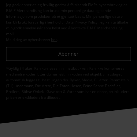
Jeg godkjenner at jeg frivillig godtar å få tilsendt EMPs nyhetsbrev og at
E.M.P Merchandising kan bruke min personlige data og sende
informasjon om produkter på et gjentatt basis. Min personlige data vil
kun bli brukt forsvarlig i henhold til
Data Privacy Policy
. Jeg kan ta tilbake
min godkjennelse når som helst ved å kontakte E.M.P Merchandising
mbH
Meld deg av nyhetsbrevet
her
.
Abonner
*Gyldig i 4 uker. Kan kun løses inn i nettbutikken. Kan ikke kombineres
med andre koder. Etter du har løst inn koden ved utsjekk vil avslaget
automatisk legges til bestillingen din. Bøker, Media, Billetter, Rammstein,
(Till) Lindemann, Die Ärzte, Die Toten Hosen, Feine Sahne Fischfilet,
Broilers, Böhse Onkelz, Gavekort & Varer som har en donasjon inkludert i
prisen er ekskludert fra tilbudet.