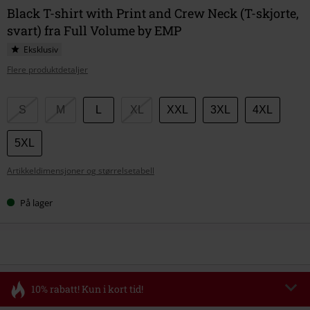
Black T-shirt with Print and Crew Neck (T-skjorte,
svart) fra Full Volume by EMP
Eksklusiv
Flere produktdetaljer
Velg
S
M
L
XL
XXL
3XL
4XL
størrelse
5XL
Artikkeldimensjoner og størrelsetabell
På lager
10% rabatt! Kun i kort tid!