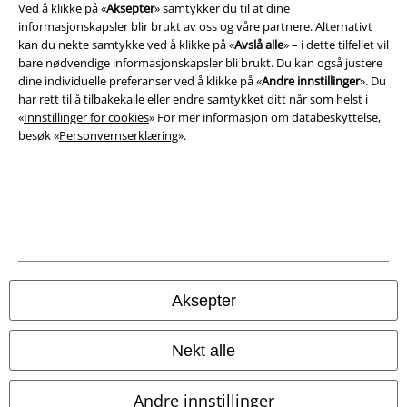
Ved å klikke på «
Aksepter
» samtykker du til at dine
informasjonskapsler blir brukt av oss og våre partnere. Alternativt
kan du nekte samtykke ved å klikke på «
Avslå alle
» – i dette tilfellet vil
Juridisk informasjon/Vilkår
bare nødvendige informasjonskapsler bli brukt. Du kan også justere
Vilkår
dine individuelle preferanser ved å klikke på «
Andre innstillinger
». Du
har rett til å tilbakekalle eller endre samtykket ditt når som helst i
«
Innstillinger for cookies
» For mer informasjon om databeskyttelse,
Impressum
besøk «
Personvernserklæring
».
Konfidensialitetserklæring
Avfallshåndtering og miljøbeskyttelse
Samsvarserklæring
Innstillinger for cookies
Aksepter
Angre bestilling
Nekt alle
Alle priser inkluderer moms og skatt.
Frakt er ikke inkludert
.
© 1986-2026 E.M.P. Merchandising HGmbH
Andre innstillinger