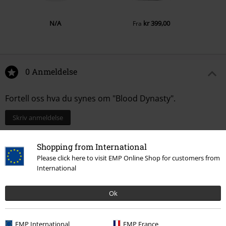
12.
Break The Spell (bonus track)
N/A
kr 399,00
Fra
13.
Moths (bonus track)
0 Anmeldelse
Fortell oss hva du synes om "Blood Dynasty".
Skriv anmeldelse
Shopping from International
Please click here to visit EMP Online Shop for customers from
International
Ok
EMP International
EMP France