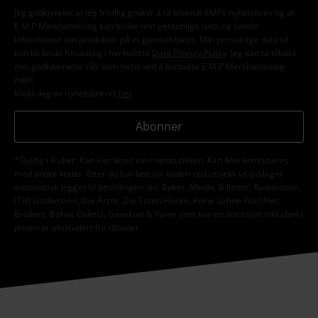
Jeg godkjenner at jeg frivillig godtar å få tilsendt EMPs nyhetsbrev og at
E.M.P Merchandising kan bruke min personlige data og sende
informasjon om produkter på et gjentatt basis. Min personlige data vil
kun bli brukt forsvarlig i henhold til
Data Privacy Policy
. Jeg kan ta tilbake
min godkjennelse når som helst ved å kontakte E.M.P Merchandising
mbH
Meld deg av nyhetsbrevet
her
.
Abonner
*Gyldig i 4 uker. Kan kun løses inn i nettbutikken. Kan ikke kombineres
med andre koder. Etter du har løst inn koden ved utsjekk vil avslaget
automatisk legges til bestillingen din. Bøker, Media, Billetter, Rammstein,
(Till) Lindemann, Die Ärzte, Die Toten Hosen, Feine Sahne Fischfilet,
Broilers, Böhse Onkelz, Gavekort & Varer som har en donasjon inkludert i
prisen er ekskludert fra tilbudet.