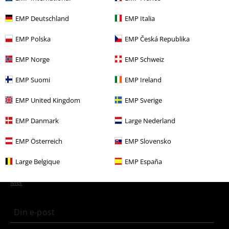
EMP Deutschland
EMP Italia
Flere kategorier. Flere valgmuligheter.
EMP Polska
EMP Česká Republika
Bandmerch
Top Bands
Arch Enemy
Media
LPer
EMP Norge
EMP Schweiz
Bandmerch
Media
LPer
EMP Suomi
EMP Ireland
Salg %
Media
Vinyl
EMP United Kingdom
EMP Sverige
Bandmerch
Sjanger
Melodisk death metal
EMP Danmark
Large Nederland
EMP Österreich
EMP Slovensko
15%
Nyhetsbrev
Large Belgique
EMP España
rabatt
Få en rabattkode på 15% når du blir abonnent!
Mer