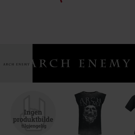
2.
Moths (bonus track)
3.
Etching on Side B
Disc 3
1.
Dream Stealer
2.
Illuminate the Path
3.
March Of the Miscreants
4.
A Million Suns
5.
Don’t Look Down
6.
Presage
7.
Blood Dynasty
8.
Paper Tiger
9.
Vivre Libre
10.
The Pendulum
11.
Liars &amp; Thieves