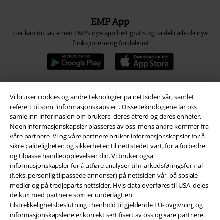
EMP App
Her kan du laste ned EMPs nye app helt gratis og ta del i alle de nye
funksjonene og fordelene!
Vi bruker cookies og andre teknologier på nettsiden vår, samlet
A Warner Music Group Company
referert til som "informasjonskapsler". Disse teknologiene lar oss
samle inn informasjon om brukere, deres atferd og deres enheter.
Noen informasjonskapsler plasseres av oss, mens andre kommer fra
våre partnere. Vi og våre partnere bruker informasjonskapsler for å
sikre påliteligheten og sikkerheten til nettstedet vårt, for å forbedre
og tilpasse handleopplevelsen din. Vi bruker også
informasjonskapsler for å utføre analyser til markedsføringsformål
(f.eks. personlig tilpassede annonser) på nettsiden vår, på sosiale
medier og på tredjeparts nettsider. Hvis data overføres til USA, deles
de kun med partnere som er underlagt en
tilstrekkelighetsbeslutning i henhold til gjeldende EU-lovgivning og
informasjonskapslene er korrekt sertifisert av oss og våre partnere.