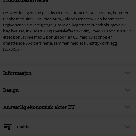
De svenske og melodiøse death metal-titanene, Arch Enemy, kommer
tilbake med sitt 12. studioalbum, «Blood Dynasty». Den kommende
utgivelsen vil være tilgjengelig som en begrenset kunstbokutgave av
høy kvalitet, inkludert 180g spesialeffekt 12" vinyl med 11 spor, svart 12"
etset bonusvinyl med 2 bonusspor, en CD med 13 spor og en
omfattende 36-siders hefte, sammen med et kunsttrykkinnlegg
(30x30cm).
Informasjon
Artikkelnummer
578024
Design
Tittel
Blood Dynasty
Produkttype
LP
Musikksjanger
Ansvarlig økonomisk aktør EU
Melodic Death Metal
Media - Format 1-3
2-LP & CD
Produkt kategori
Bands
Sony Music Entertainment Germany GmbH
Balanstraße 73 // Haus 31
Band
Arch Enemy
Tracklist
81541 München
Dato for offentliggjørelsen
28/03/2025